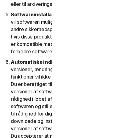
eller til arkiveringsformål.
Softwareinstallation.
Under installationsprocessen
vil softwaren muligvis afinstallere eller deaktivere
andre sikkerhedsprodukter/-tjenester eller dele heraf,
hvis disse produkter/tjenester eller dele af dem ikke
er kompatible med softwaren eller med henblik på at
forbedre softwarens overordnede funktionalitet.
Automatiske indholdsopdateringer.
Nogle
versioner, ændringer, opdateringer, forbedringer eller
funktioner vil ikke være til rådighed på alle platforme.
Du er berettiget til at modtage nye funktioner og
versioner af softwaren, som vi fra tid til anden stiller til
rådighed i løbet af tjenestens løbetid. For at optimere
softwaren og stille den seneste version af softwaren
til rådighed for dig accepterer du, at softwaren kan
downloade og installere nye opdateringer og
versioner af softwaren, når de stilles til rådighed af os.
Du accepterer at modtage og giver os tilladelse til at