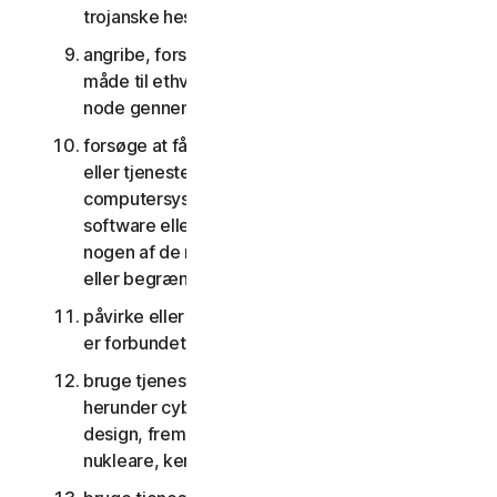
trojanske heste, orme og tidsindstillede bomber
angribe, forstyrre, nægte tjenester på nogen
måde til ethvert andet netværk, computer eller
node gennem tjenesterne
forsøge at få uautoriseret adgang til software
eller tjenester eller andre brugeres konti eller
computersystemer eller netværk forbundet til
software eller tjenester eller forsøge at omgå
nogen af de måder, hvorpå vi beskytter imod
eller begrænser adgang til tjenesterne
påvirke eller forstyrre servere eller netværk, der
er forbundet til nogen tjenester
bruge tjenesterne til noget militært formål,
herunder cyberkrigsførelse, våbenudvikling,
design, fremstilling eller produktion af missiler,
nukleare, kemiske eller biologiske våben