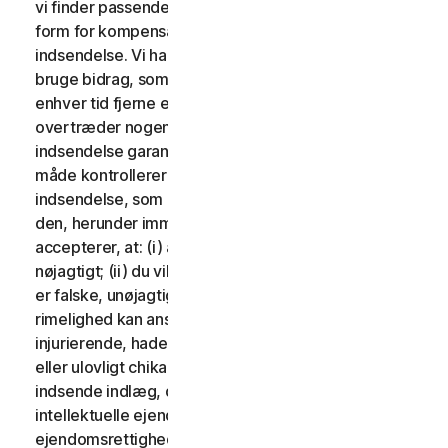
vi finder passende. Der vil ikke blive udbetalt nogen
form for kompensation i forbindelse med brug af din
indsendelse. Vi har ingen forpligtelse til at sende og
bruge bidrag, som du måtte indsende, og vi kan frit til
enhver tid fjerne ethvert bidrag, særligt hvis det
overtræder nogen af disse vilkår. Ved at levere en
indsendelse garanterer du, at du ejer eller på anden
måde kontrollerer alle rettighederne til din
indsendelse, som er nødvendige for, at du kan sende
den, herunder immaterielle rettigheder. Du
accepterer, at: (i) alt indhold i dine indlæg skal være
nøjagtigt; (ii) du vil ikke indsende indlæg, som du ved
er falske, unøjagtige eller vildledende og/eller med
rimelighed kan anses for at være ærekrænkende,
injurierende, hadefulde, stødende, ulovligt truende
eller ulovligt chikanerende for nogen; (iii) du vil ikke
indsende indlæg, der krænker en tredjeparts
intellektuelle ejendomsrettigheder eller andre
ejendomsrettigheder eller rettigheder til offentlighed