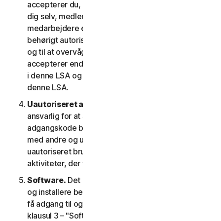
accepterer du, at de oplysninger, du giver os om
dig selv, medlemmer af din husstand eller dine
medarbejdere er rigtige og nøjagtige, og at du er
behørigt autoriseret til at give os disse oplysninger
og til at overvåge deres konto på deres vegne. Du
accepterer endvidere at oplyse dem betingelserne
i denne LSA og garantere deres overholdelse af
denne LSA.
Uautoriseret adgang til din konto
. Du er alene
ansvarlig for at sikre, at dit brugernavn og din
adgangskode beskyttes. Del ikke disse oplysninger
med andre og underret os med det samme om
uautoriseret brug. Du er ansvarlig for alle
aktiviteter, der finder sted på din konto.
Software.
Det kan være nødvendigt at downloade
og installere bestemt software på en enhed for at
få adgang til og for at bruge visse tjenester. Se
klausul 3 – "Softwarelicensvilkår" i denne LSA for