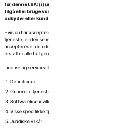
for denne LSA: (i) undlad at downloade, installere,
tilgå eller bruge vores tjenester, og (ii) kontakt din
udbyder eller kundeservice og support.
Hvis du har accepteret flere versioner af denne LSA til en
tjeneste, er den seneste version af LSA, du
accepterede, den der gælder for dig og os og den
erstatter alle tidligere versioner.
Licens- og serviceaftalen dækker:
Definitioner
Generelle tjenestevilkår
Softwarelicensvilkår
Visse specifikke tjenestevilkår
Juridiske vilkår