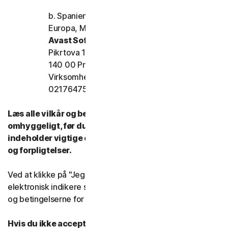
b. Spanien, Frankrig, Italien og resten af
Europa, Mellemøsten og Afrika
Avast Software s.r.o.
Pikrtova 1737/1a, Nusle,
140 00 Praha 4 Tjekkiet
Virksomhedens registreringsnummer:
02176475 og momsnummer: CZ02176475
Læs alle vilkår og betingelser for denne LSA
omhyggeligt, før du bruger vores tjenester. De
indeholder vigtige oplysninger om dine rettigheder
og forpligtelser.
Ved at klikke på "Jeg accepterer" eller på anden måde
elektronisk indikere samtykke, accepterer du vilkårene
og betingelserne for denne LSA.
Hvis du ikke accepterer vilkårene og betingelserne