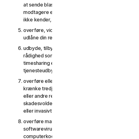
at sende blast-kommunikation til et stort antal
modtagere eller dele indhold med personer, du
ikke kender, eller som ikke kender dig
overføre, viderelicensere, leje, lease og/eller
udlåne din ret til at bruge tjenesterne
udbyde, tilbyde eller stille tjenesterne til
rådighed som del af en aftale om anlægsstyring,
timesharing eller som en del af en aftale med en
tjenesteudbyder eller et servicebureau
overføre eller opbevare materiale, der kan
krænke tredjemands immaterielle rettigheder
eller andre rettigheder, eller som er ulovligt,
skadesvoldene, ærekrænkende, injurierende
eller invasivt for andres privatliv
overføre materiale, der indeholder
softwarevirus eller anden skadelig
computerkode eller skadelige filer, for eksempel