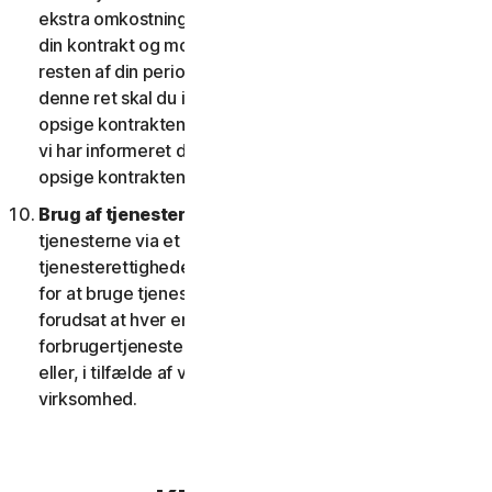
ekstra omkostninger; eller (ii) giver dig ret til at opsige
din kontrakt og modtage en pro rata refusion for
resten af din periode med tjenesten. For at udøve
denne ret skal du informere os om dit ønske om at
opsige kontrakten inden for fjorten (14) dage efter, at
vi har informeret dig om ændringen og din ret til at
opsige kontrakten.
Brug af tjenester over et netværk.
Du kan bruge
tjenesterne via et netværk, forudsat at dine
tjenesterettigheder giver dig adgang til eller mulighed
for at bruge tjenesterne på mere end én enhed, og
forudsat at hver enhed, der tilgår eller bruger
forbrugertjenesterne, tilhører en enkelt husstand
eller, i tilfælde af virksomhedstjenester, en enkelt
virksomhed.