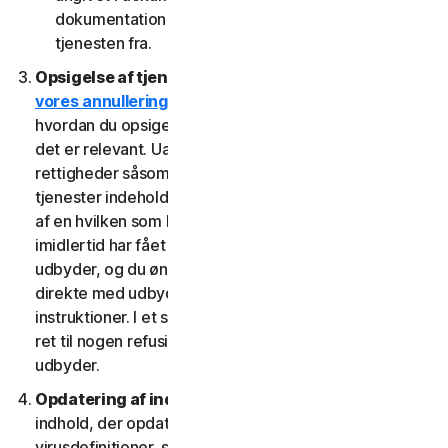
dokumentation fra den udbyder, som du har fået
tjenesten fra.
Opsigelse af tjenester.
Læs
vores annullerings- og refusionspolitik
for at se,
hvordan du opsiger tjenesten og får en refusion, hvis
det er relevant. Uafhængigt af lovbestemte
rettigheder såsom afmeldingsrettigheder kan visse
tjenester indeholde en tilbagebetalingsgaranti, hvis du
af en hvilken som helst grund ikke er tilfreds. Hvis du
imidlertid har fået ret til at bruge tjenesten gennem en
udbyder, og du ønsker at annullere, skal du gøre det
direkte med udbyderen ved at følge denne udbyders
instruktioner. I et sådant tilfælde har du muligvis ikke
ret til nogen refusion af os af gebyrer, du betaler til en
udbyder.
Opdatering af indhold.
Visse tjenester bruger
indhold, der opdateres med jævne mellemrum, såsom
virusdefinitioner, spywaredefinitioner, antispamregler,