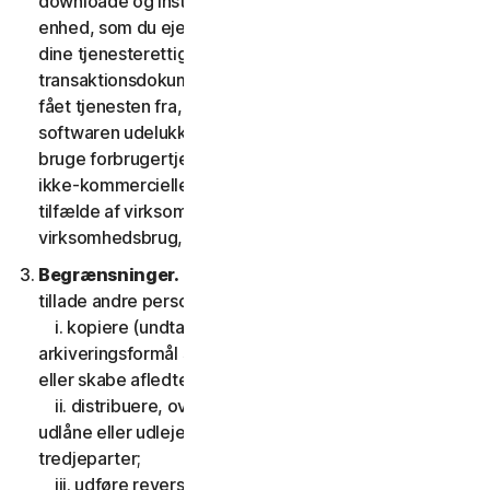
downloade og installere en kopi af softwaren på den
enhed, som du ejer eller kontrollerer som angivet i
dine tjenesterettigheder eller den relevante
transaktionsdokumentation fra den udbyder, du har
fået tjenesten fra, og til at køre en sådan kopi af
softwaren udelukkende med henblik på at tilgå og
bruge forbrugertjenesterne til din egen personlige
ikke-kommercielle brug i tjenestens løbetid, eller, i
tilfælde af virksomhedstjenester, til din interne
virksomhedsbrug, i tjenesteperioden.
Begrænsninger.
Du må ikke, og du må heller ikke
tillade andre personer at:
i. kopiere (undtagen til backup- eller
arkiveringsformål som tilladt nedenfor), modificere
eller skabe afledte værker baseret på softwaren;
ii. distribuere, overdrage, viderelicensere, lease,
udlåne eller udleje din ret til at bruge softwaren til
tredjeparter;
iii. udføre reverse engineering, dekompilering eller