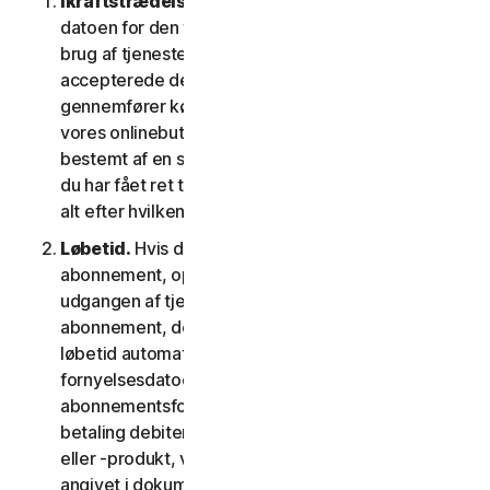
Ikraftstrædelsesdato.
Den begynder på (a)
datoen for den første installation af softwaren eller
brug af tjenesten; eller (b) datoen, hvor du
accepterede denne LSA; eller (c) den dato, hvor du
gennemfører købet, hvis du har købt tjenesten i
vores onlinebutik; eller (d) den dato, der er
bestemt af en sådan udbyder som gældende, hvis
du har fået ret til at bruge tjenesten fra en udbyder,
alt efter hvilken dato der kommer først.
Løbetid.
Hvis du har et tidsbegrænset
abonnement, opsiges din tjeneste automatisk ved
udgangen af tjenestens løbetid. Hvis du har et
abonnement, der fornys automatisk, vil tjenestens
løbetid automatisk blive fornyet på
fornyelsesdatoen, medmindre du annullerer
abonnementsfornyelsen inden den dag, hvor din
betaling debiteres. Hvis du har en engangstjeneste
eller -produkt, vil tjenestens løbetid vare som
angivet i dokumentationen eller den gældende