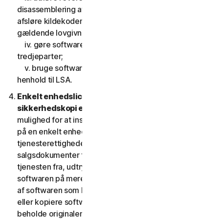
disassemblering af softwaren, eller gøre forsøg på at
afsløre kildekoden, undtagen, og kun i det omfang
gældende lovgivning udtrykkeligt tillader det;
iv. gøre softwarens funktionalitet tilgængelig for
tredjeparter;
v. bruge softwaren på en måde, der ikke er tilladt i
henhold til LSA.
Enkelt enhedslicens; Kun en arkiv- eller
sikkerhedskopi er tilladt.
Denne LSA giver dig kun
mulighed for at installere en kopi af softwaren til brug
på en enkelt enhed, medmindre dine
tjenesterettigheder eller de gældende
salgsdokumenter fra den udbyder, som du fik
tjenesten fra, udtrykkeligt tillader dig at bruge
softwaren på mere end en enhed. Du må tage én kopi
af softwaren som backup eller til arkiveringsformål
eller kopiere softwaren til harddisken på din enhed og
beholde originalen, dog kun med henblik på backup