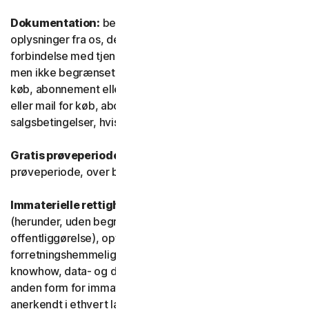
Dokumentation:
betyder alle dokumenter og
oplysninger fra os, der ledsager eller stilles til rådighed i
forbindelse med tjenesten og/eller softwaren (herunder,
men ikke begrænset til, emballage eller oplysninger om
køb, abonnement eller fornyelse, såsom en kvittering
eller mail for køb, abonnement eller fornyelse, og
salgsbetingelser, hvis du handler direkte med os).
Gratis prøveperiode:
Tjeneste, der tilbydes i en gratis
prøveperiode, over begrænset eller ubegrænset tid.
Immaterielle rettigheder:
betyder patentrettigheder
(herunder, uden begrænsning, patentansøgninger og
offentliggørelse), opfindelser, ophavsrettigheder,
forretningshemmeligheder, ideelle rettigheder,
knowhow, data- og databaserettigheder samt enhver
anden form for immaterielle ejendomsrettigheder, der er
anerkendt i ethvert land eller enhver jurisdiktion i verden.