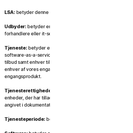
LSA:
betyder denne Licens- og serviceaftale.
Udbyder:
betyder enhver af vores autoriserede
forhandlere eller it-serviceudbydere.
Tjeneste:
betyder ethvert af vores tjeneste- eller
software-as-a-service (SaaS) abonnementsbaserede
tilbud samt enhver tilknyttet funktion eller tjeneste samt
enhver af vores engangstjenester eller ethvert
engangsprodukt.
Tjenesterettigheder:
betyder det antal og den type
enheder, der har tilladelse til at bruge softwaren, som
angivet i dokumentationen.
Tjenesteperiode:
betyder tjenestens varighed.