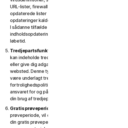
URL-lister, firewallregler, data om sikkerhedshuller og
opdaterede lister over godkendte websteder. Disse
opdateringer kaldes under ét "indholdsopdateringer".
I sådanne tilfælde har du adgang til gældende
indholdsopdateringer til tjenesterne i tjenestens
løbetid.
Tredjepartsfunktioner eller -indhold.
Tjenesterne
kan indeholde tredjepartsfunktioner og -funktionalitet
eller give dig adgang til indhold på en tredjeparts
websted. Denne type funktioner eller indhold kan
være underlagt tredjeparters tjenestevilkår og
fortrolighedspolitikker. Du anerkender alene at have
ansvaret for og påtager dig enhver risiko, der følger af
din brug af tredjepartsressourcer.
Gratis prøveperioder.
Hvis vi tilbyder en gratis
prøveperiode, vil de specifikke vilkår, der gælder for
din gratis prøveperiode, blive angivet ved tilmelding, i