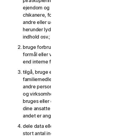
piratkopiering, overtrædelser af intellektuel
ejendom og andre lignende aktiviteter; eller til at
chikanere, forfølge, true, skade eller overvåge
andre eller udnytte børn på nogen måde,
herunder lyd, video, fotografering, digitalt
indhold osv.;
bruge forbrugertjenesterne til kommercielle
formål eller virksomhedstjenesterne til andet
end interne forretningsformål;
tilgå, bruge eller dele forbrugertjenesterne med
familiemedlemmer, ikke-familiemedlemmer eller
andre personer, der ikke bor sammen med dig,
og virksomhedstjenesterne må ikke tilgås,
bruges eller deles med personer, der ikke er
dine ansatte eller en del af din SV, medmindre
andet er angivet i LSA'en eller dokumentationen;
dele data eller andet indhold med et urimeligt
stort antal individer, herunder uden begrænsning