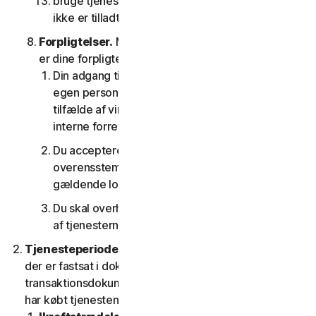
bruge tjenesterne på nogen som helst måde, der
ikke er tilladt i henhold til denne LSA.
Forpligtelser.
Med hensyn til brugen af tjenesten
er dine forpligtelser som følger:
Din adgang til forbrugertjenesterne er kun til din
egen personlige brug eller husstandsbrug, eller i
tilfælde af virksomhedstjenester kun til din
interne forretningsbrug;
Du accepterer at bruge tjenesterne i
overensstemmelse med denne LSA og alle
gældende love og regler
Du skal overholde alle tekniske begrænsninger
af tjenesterne og/eller softwaren.
Tjenesteperiode.
Tjenestens løbetid er den periode,
der er fastsat i dokumentationen eller i den gældende
transaktionsdokumentation fra den udbyder, som du
har købt tjenesten hos.