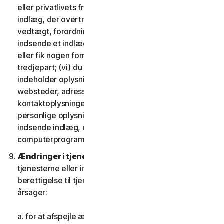
eller privatlivets fred; (iv) du vil ikke indsende et
indlæg, der overtræder nogen gældende lov,
vedtægt, forordning eller forskrift; (v) du vil ikke
indsende et indlæg, som du blev kompenseret for
eller fik nogen form for vederlag for af nogen
tredjepart; (vi) du vil ikke indsende indlæg, der
indeholder oplysninger, der refererer til andre
websteder, adresser, mailadresser,
kontaktoplysninger, telefonnumre eller andre
personlige oplysninger for nogen; og (vii) du vil ikke
indsende indlæg, der indeholder potentielt skadelige
computerprogrammer eller filer.
Ændringer i tjenesterne.
Vi kan ændre eller afbryde
tjenesterne eller indføre eller variere kriterierne for
berettigelse til tjenesterne af en eller flere følgende
årsager:
a. for at afspejle ændringer i teknologien;