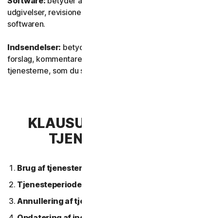
Software:
betyder al vores software, inklusive
udgivelser, revisioner, opdateringer eller forbedringer af
softwaren.
Indsendelser:
betyder al feedback, alle anmeldelser,
forslag, kommentarer eller ideer vedrørende
tjenesterne, som du sender til os.
KLAUSUL 2 – GENERELLE
TJENESTEVILKÅR
Brug af tjenesterne.
Tjenesteperiode.
Annullering af tjeneste.
Opdatering af indhold.