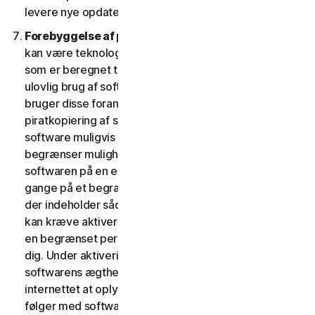
levere nye opdateringer og versioner til din enhed.
Forebyggelse af piratkopiering af software.
Der
kan være teknologiske forholdsregler i softwaren,
som er beregnet til at forhindre uautoriseret eller
ulovlig brug af softwaren. Du accepterer, at vi muligvis
bruger disse foranstaltninger til at beskytte os mod
piratkopiering af software (f.eks. indeholder denne
software muligvis håndhævelsesteknologi, som
begrænser muligheden for at afinstallere og fjerne
softwaren på en enhed mere end et begrænset antal
gange på et begrænset antal enheder). Softwaren,
der indeholder sådanne teknologiske foranstaltninger,
kan kræve aktivering. I så fald virker softwaren kun i
en begrænset periode, indtil den bliver aktiveret af
dig. Under aktiveringen vil du måske – for at bekræfte
softwarens ægthed – blive anmodet om via
internettet at oplyse din unikke aktiveringsnøgle, som
følger med softwaren og enhedskonfigurationen i