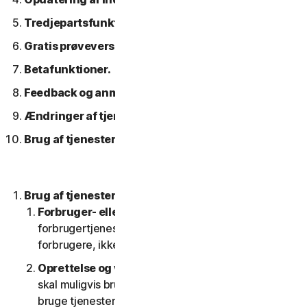
Tredjepartsfunktioner eller -indhold.
Gratis prøveversioner.
Betafunktioner.
Feedback og anmeldelser.
Ændringer af tjenesterne.
Brug af tjenester over et netværk.
Brug af tjenesterne.
Forbruger- eller erhvervstjenester
. Vores
forbrugertjenester er kun designet og egnet til
forbrugere, ikke til SV'er.
Oprettelse og vedligeholdelse af en konto.
Du
skal muligvis bruge en konto for at få adgang til og
bruge tjenesterne. Det er vigtigt, at du giver os