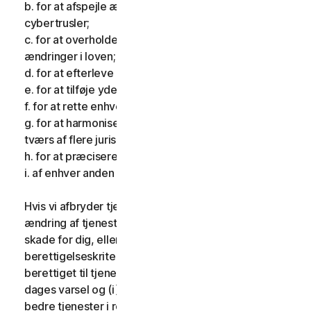
b. for at afspejle ændringer i karakteren af
cybertrusler;
c. for at overholde gældende lovgivning og afspejle
ændringer i loven;
d. for at efterleve krav pålagt af et tilsynsorgan;
e. for at tilføje yderligere funktionalitet;
f. for at rette enhver fejl;
g. for at harmonisere tjenesterne eller vilkårene på
tværs af flere jurisdiktioner;
h. for at præcisere vilkårene; og
i. af enhver anden gyldig grund.
Hvis vi afbryder tjenesterne, foretager en væsentlig
ændring af tjenesterne, som kan være til væsentlig
skade for dig, eller indfører eller ændrer
berettigelseskriterier, så du ikke længere er
berettiget til tjenesterne, giver vi dig fjorten (14)
dages varsel og (i) giver dig sammenlignelige eller
bedre tjenester i resten af din tjenesteperiode uden