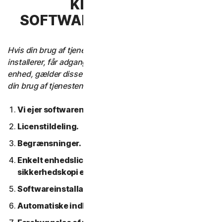
KLAUSUL 3 –
SOFTWARELICENSVILKÅR
Hvis din brug af tjenesten kræver, at du downloader,
installerer, får adgang til eller bruger software på en
enhed, gælder disse softwarelicensbetingelser også for
din brug af tjenesten.
Vi ejer softwaren.
Licenstildeling.
Begrænsninger.
Enkelt enhedslicens; Kun en arkiv- eller
sikkerhedskopi er tilladt.
Softwareinstallation.
Automatiske indholdsopdateringer.