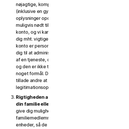
nøjagtige, komplette og aktuelle kontooplysninger
(inklusive en gyldig mailadresse) og holder disse
oplysninger opdaterede. Hvis du ikke gør det, er vi
muligvis nødt til at suspendere eller afslutte din
konto, og vi kan muligvis ikke komme i kontakt med
dig mht. vigtige beskeder om dine tjenester. Din
konto er personlig og må udelukkende bruges af
dig til at administrere dine (eller, hvis det er tilladt
af en tjeneste, din husstands eller SV's) tjenester,
og den er ikke til brug af andre tredjeparter til
noget formål. Du må ikke sælge, overdrage eller
tillade andre at bruge din kontos
legitimationsoplysninger.
Rigtigheden af dine oplysninger (herunder om
din familie eller SV)
. Nogle tjenester kan muligvis
give dig mulighed for at registrere dine
familiemedlemmer, dine medarbejdere eller deres
enheder, så de kan bruge tjenesterne. I så fald