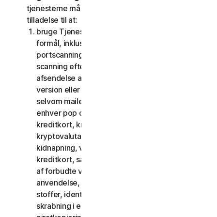
tjenesterne må du ikke, og du må ikke give andre
tilladelse til at:
bruge Tjenesterne til ulovlige eller bedrageriske
formål, inklusive men ikke begrænset til
portscanning, afsendelse af spam og phishing,
scanning efter åbne relæer eller åbne proxies,
afsendelse af uopfordret mail eller enhver
version eller type mail sendt i store mængder,
selvom mailen dirigeres via tredjepartsservere,
enhver pop op-aktivering, brug af stjålne
kreditkort, kreditkortsvindel, økonomisk svig,
kryptovalutabedrageri, cloaking, afpresning,
kidnapning, voldtægt, mord, salg af stjålne
kreditkort, salg af stjålne varer, tilbud eller salg
af forbudte varer til militær brug og dobbelt
anvendelse, tilbud eller salg af kontrollerede
stoffer, identitetstyveri, hacking, pharming,
skrabning i enhver form eller mængde, digital