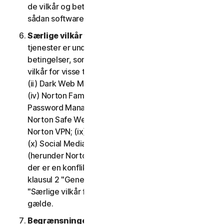
de vilkår og betingelser, der gælder for brugen af
sådan software.
Særlige vilkår for visse tjenester.
Følgende
tjenester er underlagt yderligere vilkår og
betingelser, som er fastsat i klausul 4 – "Særlige
vilkår for visse tjenester" i LSA'en: (i) Cloudbackup;
(ii) Dark Web Monitoring; (iii) Nortons kreditportal;
(iv) Norton Family og Forældrestyring; (v) Norton
Password Manager; (vi) Norton Safe Search og
Norton Safe Web; (vii) Norton Small Business; (viii)
Norton VPN; (ix) Supporttjenester til gendannelse;
(x) Social Media Monitoring og (xi) Teknisk support
(herunder Norton Virus Protection Promise). Hvis
der er en konflikt eller uoverensstemmelse mellem
klausul 2 "Generelle tjenestevilkår", og klausul 4
"Særlige vilkår for visse tjenester", vil klausul 4
gælde.
Begrænsninger.
Med hensyn til brug af