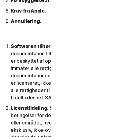
Forebyggelse af piratkopiering af software.
Krav fra Apple.
Annullering.
Softwaren tilhører os.
Softwaren og enhver
dokumentation tilhører os eller vores licensgivere og
er beskyttet af ophavsretlove. Dette inkluderer alle
immaterielle rettigheder i og til softwaren og
dokumentationen. Al software, som vi leverer til dig,
er licenseret, ikke solgt til dig, og vi forbeholder os
alle rettigheder til softwaren, der ikke udtrykkeligt er
tildelt i denne LSA.
Licenstildeling.
Så længe du overholder vilkår og
betingelser for denne LSA, giver vi dig i territoriet
eller området, hvor du fik softwaren, en ikke-
eksklusiv, ikke-overførbar tidsbegrænset licens til at