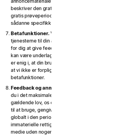
annoncematerialet og/eller dokumentationen, der
beskriver den gratis prøveperiode. Din brug af den
gratis prøveperiode afhænger af, at du efterlever
sådanne specifikke betingelser.
Betafunktioner.
Vi kan inkludere betafunktioner i
tjenesterne til din anvendelse, hvilket gør det muligt
for dig at give feedback. Din brug af betafunktioner
kan være underlagt betaling af gebyrer. Du forstår og
er enig i, at din brug af betafunktionerne er frivillig, og
at vi ikke er forpligtet til at give dig nogen
betafunktioner.
Feedback og anmeldelser.
For ethvert indlæg, giver
du i det maksimale omfang, der er tilladt i henhold til
gældende lov, os og vores datterselskaber tilladelse
til at bruge, gengive, kopiere og oversætte dit indlæg
globalt i den periode, indlæggene er beskyttet af
immaterielle rettigheder, i enhver form og på ethvert
medie uden nogen begrænsning på nogen måde, som