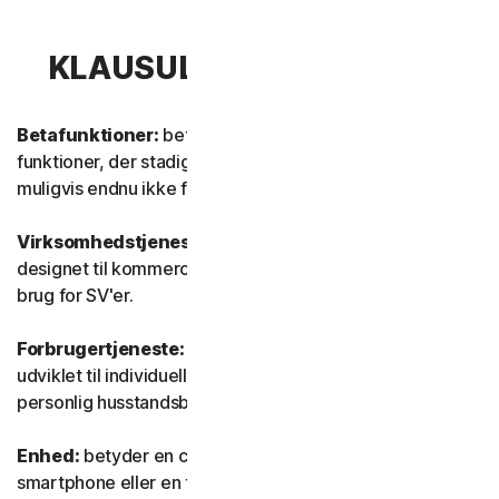
KLAUSUL 1 – DEFINITIONER
Betafunktioner:
betyder nye og/eller opdaterede
funktioner, der stadig er i testtilstand. Disse funktioner er
muligvis endnu ikke fuldt funktionsdygtige eller færdige.
Virksomhedstjeneste:
betyder enhver tjeneste, der er
designet til kommercielle formål og beregnet til intern
brug for SV'er.
Forbrugertjeneste:
betyder enhver tjeneste, der er
udviklet til individuelle forbrugerformål og beregnet til
personlig husstandsbrug.
Enhed:
betyder en computer, en bærbar computer, en
smartphone eller en tablet.