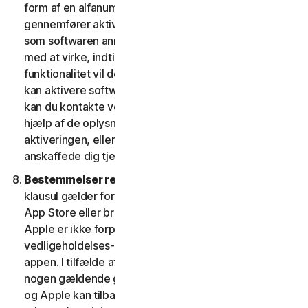
form af en alfanumerisk kode. Hvis du ikke
gennemfører aktiveringen inden for den periode, eller
som softwaren anmoder om, vil softwaren holde op
med at virke, indtil aktiveringen er fuldført; softwarens
funktionalitet vil derefter blive retableret. Hvis du ikke
kan aktivere softwaren under aktiveringsprocessen,
kan du kontakte vores kundeservice og support ved
hjælp af de oplysninger, du modtog under
aktiveringen, eller som du fik af din udbyder, hvis du
anskaffede dig tjenesten fra denne.
Bestemmelser relateret til Apple App Store.
Denne
klausul gælder for enhver software, du får fra Apple
App Store eller bruger som en app på en iOS-enhed.
Apple er ikke forpligtet til at levere nogen
vedligeholdelses- og supporttjenester med hensyn til
appen. I tilfælde af, at softwaren ikke overholder
nogen gældende garanti, kan du give Apple besked,
og Apple kan tilbagebetale appkøbsprisen til dig (hvis