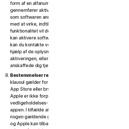
form af en alfanumerisk kode. Hvis du ikke
gennemfører aktiveringen inden for den periode, eller
som softwaren anmoder om, vil softwaren holde op
med at virke, indtil aktiveringen er fuldført; softwarens
funktionalitet vil derefter blive retableret. Hvis du ikke
kan aktivere softwaren under aktiveringsprocessen,
kan du kontakte vores kundeservice og support ved
hjælp af de oplysninger, du modtog under
aktiveringen, eller som du fik af din udbyder, hvis du
anskaffede dig tjenesten fra denne.
Bestemmelser relateret til Apple App Store.
Denne
klausul gælder for enhver software, du får fra Apple
App Store eller bruger som en app på en iOS-enhed.
Apple er ikke forpligtet til at levere nogen
vedligeholdelses- og supporttjenester med hensyn til
appen. I tilfælde af, at softwaren ikke overholder
nogen gældende garanti, kan du give Apple besked,
og Apple kan tilbagebetale appkøbsprisen til dig (hvis