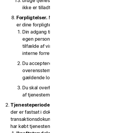
bruge tjenesterne på nogen som helst måde, der
ikke er tilladt i henhold til denne LSA.
Forpligtelser.
Med hensyn til brugen af tjenesten
er dine forpligtelser som følger:
Din adgang til forbrugertjenesterne er kun til din
egen personlige brug eller husstandsbrug, eller i
tilfælde af virksomhedstjenester kun til din
interne forretningsbrug;
Du accepterer at bruge tjenesterne i
overensstemmelse med denne LSA og alle
gældende love og regler
Du skal overholde alle tekniske begrænsninger
af tjenesterne og/eller softwaren.
Tjenesteperiode.
Tjenestens løbetid er den periode,
der er fastsat i dokumentationen eller i den gældende
transaktionsdokumentation fra den udbyder, som du
har købt tjenesten hos.