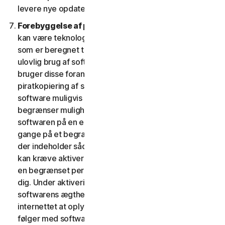
levere nye opdateringer og versioner til din enhed.
Forebyggelse af piratkopiering af software.
Der
kan være teknologiske forholdsregler i softwaren,
som er beregnet til at forhindre uautoriseret eller
ulovlig brug af softwaren. Du accepterer, at vi muligvis
bruger disse foranstaltninger til at beskytte os mod
piratkopiering af software (f.eks. indeholder denne
software muligvis håndhævelsesteknologi, som
begrænser muligheden for at afinstallere og fjerne
softwaren på en enhed mere end et begrænset antal
gange på et begrænset antal enheder). Softwaren,
der indeholder sådanne teknologiske foranstaltninger,
kan kræve aktivering. I så fald virker softwaren kun i
en begrænset periode, indtil den bliver aktiveret af
dig. Under aktiveringen vil du måske – for at bekræfte
softwarens ægthed – blive anmodet om via
internettet at oplyse din unikke aktiveringsnøgle, som
følger med softwaren og enhedskonfigurationen i