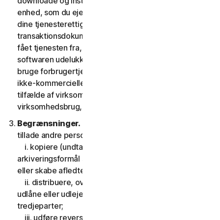
downloade og installere en kopi af softwaren på den
enhed, som du ejer eller kontrollerer som angivet i
dine tjenesterettigheder eller den relevante
transaktionsdokumentation fra den udbyder, du har
fået tjenesten fra, og til at køre en sådan kopi af
softwaren udelukkende med henblik på at tilgå og
bruge forbrugertjenesterne til din egen personlige
ikke-kommercielle brug i tjenestens løbetid, eller, i
tilfælde af virksomhedstjenester, til din interne
virksomhedsbrug, i tjenesteperioden.
Begrænsninger.
Du må ikke, og du må heller ikke
tillade andre personer at:
i. kopiere (undtagen til backup- eller
arkiveringsformål som tilladt nedenfor), modificere
eller skabe afledte værker baseret på softwaren;
ii. distribuere, overdrage, viderelicensere, lease,
udlåne eller udleje din ret til at bruge softwaren til
tredjeparter;
iii. udføre reverse engineering, dekompilering eller