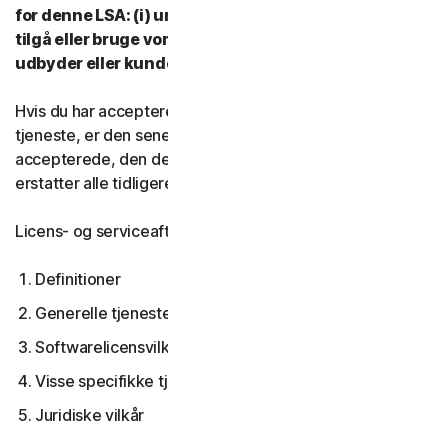
for denne LSA: (i) undlad at downloade, installere,
tilgå eller bruge vores tjenester, og (ii) kontakt din
udbyder eller kundeservice og support.
Hvis du har accepteret flere versioner af denne LSA til en
tjeneste, er den seneste version af LSA, du
accepterede, den der gælder for dig og os og den
erstatter alle tidligere versioner.
Licens- og serviceaftalen dækker:
Definitioner
Generelle tjenestevilkår
Softwarelicensvilkår
Visse specifikke tjenestevilkår
Juridiske vilkår