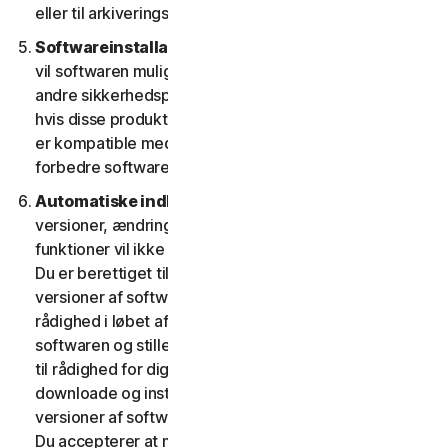
eller til arkiveringsformål.
Softwareinstallation.
Under installationsprocessen
vil softwaren muligvis afinstallere eller deaktivere
andre sikkerhedsprodukter/-tjenester eller dele heraf,
hvis disse produkter/tjenester eller dele af dem ikke
er kompatible med softwaren eller med henblik på at
forbedre softwarens overordnede funktionalitet.
Automatiske indholdsopdateringer.
Nogle
versioner, ændringer, opdateringer, forbedringer eller
funktioner vil ikke være til rådighed på alle platforme.
Du er berettiget til at modtage nye funktioner og
versioner af softwaren, som vi fra tid til anden stiller til
rådighed i løbet af tjenestens løbetid. For at optimere
softwaren og stille den seneste version af softwaren
til rådighed for dig accepterer du, at softwaren kan
downloade og installere nye opdateringer og
versioner af softwaren, når de stilles til rådighed af os.
Du accepterer at modtage og giver os tilladelse til at