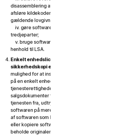
disassemblering af softwaren, eller gøre forsøg på at
afsløre kildekoden, undtagen, og kun i det omfang
gældende lovgivning udtrykkeligt tillader det;
iv. gøre softwarens funktionalitet tilgængelig for
tredjeparter;
v. bruge softwaren på en måde, der ikke er tilladt i
henhold til LSA.
Enkelt enhedslicens; Kun en arkiv- eller
sikkerhedskopi er tilladt.
Denne LSA giver dig kun
mulighed for at installere en kopi af softwaren til brug
på en enkelt enhed, medmindre dine
tjenesterettigheder eller de gældende
salgsdokumenter fra den udbyder, som du fik
tjenesten fra, udtrykkeligt tillader dig at bruge
softwaren på mere end en enhed. Du må tage én kopi
af softwaren som backup eller til arkiveringsformål
eller kopiere softwaren til harddisken på din enhed og
beholde originalen, dog kun med henblik på backup