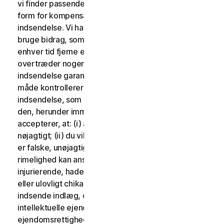
vi finder passende. Der vil ikke blive udbetalt nogen
form for kompensation i forbindelse med brug af din
indsendelse. Vi har ingen forpligtelse til at sende og
bruge bidrag, som du måtte indsende, og vi kan frit til
enhver tid fjerne ethvert bidrag, særligt hvis det
overtræder nogen af disse vilkår. Ved at levere en
indsendelse garanterer du, at du ejer eller på anden
måde kontrollerer alle rettighederne til din
indsendelse, som er nødvendige for, at du kan sende
den, herunder immaterielle rettigheder. Du
accepterer, at: (i) alt indhold i dine indlæg skal være
nøjagtigt; (ii) du vil ikke indsende indlæg, som du ved
er falske, unøjagtige eller vildledende og/eller med
rimelighed kan anses for at være ærekrænkende,
injurierende, hadefulde, stødende, ulovligt truende
eller ulovligt chikanerende for nogen; (iii) du vil ikke
indsende indlæg, der krænker en tredjeparts
intellektuelle ejendomsrettigheder eller andre
ejendomsrettigheder eller rettigheder til offentlighed