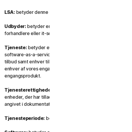
LSA:
betyder denne Licens- og serviceaftale.
Udbyder:
betyder enhver af vores autoriserede
forhandlere eller it-serviceudbydere.
Tjeneste:
betyder ethvert af vores tjeneste- eller
software-as-a-service (SaaS) abonnementsbaserede
tilbud samt enhver tilknyttet funktion eller tjeneste samt
enhver af vores engangstjenester eller ethvert
engangsprodukt.
Tjenesterettigheder:
betyder det antal og den type
enheder, der har tilladelse til at bruge softwaren, som
angivet i dokumentationen.
Tjenesteperiode:
betyder tjenestens varighed.