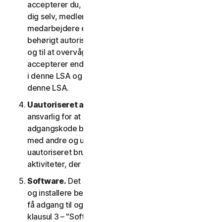
accepterer du, at de oplysninger, du giver os om
dig selv, medlemmer af din husstand eller dine
medarbejdere er rigtige og nøjagtige, og at du er
behørigt autoriseret til at give os disse oplysninger
og til at overvåge deres konto på deres vegne. Du
accepterer endvidere at oplyse dem betingelserne
i denne LSA og garantere deres overholdelse af
denne LSA.
Uautoriseret adgang til din konto
. Du er alene
ansvarlig for at sikre, at dit brugernavn og din
adgangskode beskyttes. Del ikke disse oplysninger
med andre og underret os med det samme om
uautoriseret brug. Du er ansvarlig for alle
aktiviteter, der finder sted på din konto.
Software.
Det kan være nødvendigt at downloade
og installere bestemt software på en enhed for at
få adgang til og for at bruge visse tjenester. Se
klausul 3 – "Softwarelicensvilkår" i denne LSA for