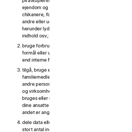
piratkopiering, overtrædelser af intellektuel
ejendom og andre lignende aktiviteter; eller til at
chikanere, forfølge, true, skade eller overvåge
andre eller udnytte børn på nogen måde,
herunder lyd, video, fotografering, digitalt
indhold osv.;
bruge forbrugertjenesterne til kommercielle
formål eller virksomhedstjenesterne til andet
end interne forretningsformål;
tilgå, bruge eller dele forbrugertjenesterne med
familiemedlemmer, ikke-familiemedlemmer eller
andre personer, der ikke bor sammen med dig,
og virksomhedstjenesterne må ikke tilgås,
bruges eller deles med personer, der ikke er
dine ansatte eller en del af din SV, medmindre
andet er angivet i LSA'en eller dokumentationen;
dele data eller andet indhold med et urimeligt
stort antal individer, herunder uden begrænsning