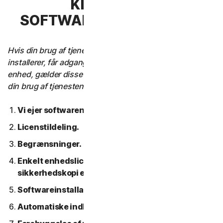
KLAUSUL 3 –
SOFTWARELICENSVILKÅR
Hvis din brug af tjenesten kræver, at du downloader,
installerer, får adgang til eller bruger software på en
enhed, gælder disse softwarelicensbetingelser også for
din brug af tjenesten.
Vi ejer softwaren.
Licenstildeling.
Begrænsninger.
Enkelt enhedslicens; Kun en arkiv- eller
sikkerhedskopi er tilladt.
Softwareinstallation.
Automatiske indholdsopdateringer.