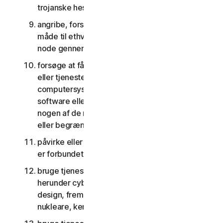
trojanske heste, orme og tidsindstillede bomber
angribe, forstyrre, nægte tjenester på nogen
måde til ethvert andet netværk, computer eller
node gennem tjenesterne
forsøge at få uautoriseret adgang til software
eller tjenester eller andre brugeres konti eller
computersystemer eller netværk forbundet til
software eller tjenester eller forsøge at omgå
nogen af de måder, hvorpå vi beskytter imod
eller begrænser adgang til tjenesterne
påvirke eller forstyrre servere eller netværk, der
er forbundet til nogen tjenester
bruge tjenesterne til noget militært formål,
herunder cyberkrigsførelse, våbenudvikling,
design, fremstilling eller produktion af missiler,
nukleare, kemiske eller biologiske våben