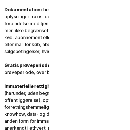
Dokumentation:
betyder alle dokumenter og
oplysninger fra os, der ledsager eller stilles til rådighed i
forbindelse med tjenesten og/eller softwaren (herunder,
men ikke begrænset til, emballage eller oplysninger om
køb, abonnement eller fornyelse, såsom en kvittering
eller mail for køb, abonnement eller fornyelse, og
salgsbetingelser, hvis du handler direkte med os).
Gratis prøveperiode:
Tjeneste, der tilbydes i en gratis
prøveperiode, over begrænset eller ubegrænset tid.
Immaterielle rettigheder:
betyder patentrettigheder
(herunder, uden begrænsning, patentansøgninger og
offentliggørelse), opfindelser, ophavsrettigheder,
forretningshemmeligheder, ideelle rettigheder,
knowhow, data- og databaserettigheder samt enhver
anden form for immaterielle ejendomsrettigheder, der er
anerkendt i ethvert land eller enhver jurisdiktion i verden.