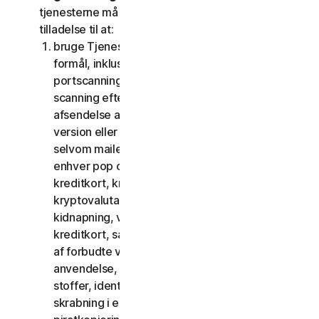
tjenesterne må du ikke, og du må ikke give andre
tilladelse til at:
bruge Tjenesterne til ulovlige eller bedrageriske
formål, inklusive men ikke begrænset til
portscanning, afsendelse af spam og phishing,
scanning efter åbne relæer eller åbne proxies,
afsendelse af uopfordret mail eller enhver
version eller type mail sendt i store mængder,
selvom mailen dirigeres via tredjepartsservere,
enhver pop op-aktivering, brug af stjålne
kreditkort, kreditkortsvindel, økonomisk svig,
kryptovalutabedrageri, cloaking, afpresning,
kidnapning, voldtægt, mord, salg af stjålne
kreditkort, salg af stjålne varer, tilbud eller salg
af forbudte varer til militær brug og dobbelt
anvendelse, tilbud eller salg af kontrollerede
stoffer, identitetstyveri, hacking, pharming,
skrabning i enhver form eller mængde, digital