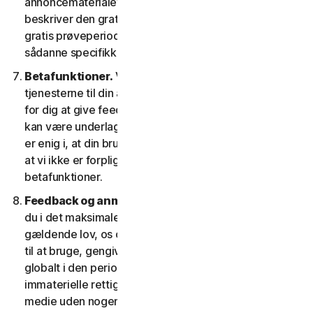
annoncematerialet og/eller dokumentationen, der
beskriver den gratis prøveperiode. Din brug af den
gratis prøveperiode afhænger af, at du efterlever
sådanne specifikke betingelser.
Betafunktioner.
Vi kan inkludere betafunktioner i
tjenesterne til din anvendelse, hvilket gør det muligt
for dig at give feedback. Din brug af betafunktioner
kan være underlagt betaling af gebyrer. Du forstår og
er enig i, at din brug af betafunktionerne er frivillig, og
at vi ikke er forpligtet til at give dig nogen
betafunktioner.
Feedback og anmeldelser.
For ethvert indlæg, giver
du i det maksimale omfang, der er tilladt i henhold til
gældende lov, os og vores datterselskaber tilladelse
til at bruge, gengive, kopiere og oversætte dit indlæg
globalt i den periode, indlæggene er beskyttet af
immaterielle rettigheder, i enhver form og på ethvert
medie uden nogen begrænsning på nogen måde, som