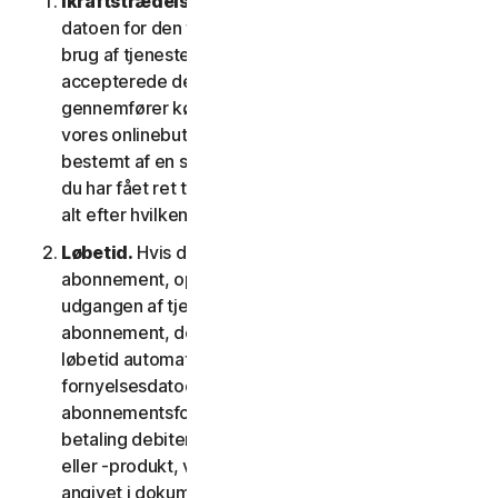
Ikraftstrædelsesdato.
Den begynder på (a)
datoen for den første installation af softwaren eller
brug af tjenesten; eller (b) datoen, hvor du
accepterede denne LSA; eller (c) den dato, hvor du
gennemfører købet, hvis du har købt tjenesten i
vores onlinebutik; eller (d) den dato, der er
bestemt af en sådan udbyder som gældende, hvis
du har fået ret til at bruge tjenesten fra en udbyder,
alt efter hvilken dato der kommer først.
Løbetid.
Hvis du har et tidsbegrænset
abonnement, opsiges din tjeneste automatisk ved
udgangen af tjenestens løbetid. Hvis du har et
abonnement, der fornys automatisk, vil tjenestens
løbetid automatisk blive fornyet på
fornyelsesdatoen, medmindre du annullerer
abonnementsfornyelsen inden den dag, hvor din
betaling debiteres. Hvis du har en engangstjeneste
eller -produkt, vil tjenestens løbetid vare som
angivet i dokumentationen eller den gældende