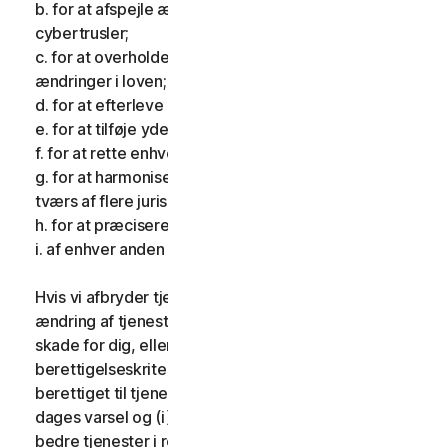
b. for at afspejle ændringer i karakteren af
cybertrusler;
c. for at overholde gældende lovgivning og afspejle
ændringer i loven;
d. for at efterleve krav pålagt af et tilsynsorgan;
e. for at tilføje yderligere funktionalitet;
f. for at rette enhver fejl;
g. for at harmonisere tjenesterne eller vilkårene på
tværs af flere jurisdiktioner;
h. for at præcisere vilkårene; og
i. af enhver anden gyldig grund.
Hvis vi afbryder tjenesterne, foretager en væsentlig
ændring af tjenesterne, som kan være til væsentlig
skade for dig, eller indfører eller ændrer
berettigelseskriterier, så du ikke længere er
berettiget til tjenesterne, giver vi dig fjorten (14)
dages varsel og (i) giver dig sammenlignelige eller
bedre tjenester i resten af din tjenesteperiode uden