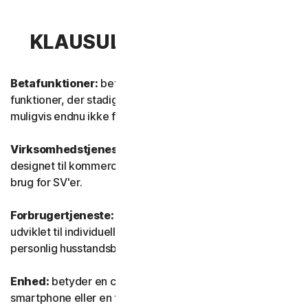
KLAUSUL 1 – DEFINITIONER
Betafunktioner:
betyder nye og/eller opdaterede
funktioner, der stadig er i testtilstand. Disse funktioner er
muligvis endnu ikke fuldt funktionsdygtige eller færdige.
Virksomhedstjeneste:
betyder enhver tjeneste, der er
designet til kommercielle formål og beregnet til intern
brug for SV'er.
Forbrugertjeneste:
betyder enhver tjeneste, der er
udviklet til individuelle forbrugerformål og beregnet til
personlig husstandsbrug.
Enhed:
betyder en computer, en bærbar computer, en
smartphone eller en tablet.