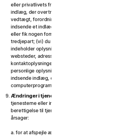
eller privatlivets fred; (iv) du vil ikke indsende et
indlæg, der overtræder nogen gældende lov,
vedtægt, forordning eller forskrift; (v) du vil ikke
indsende et indlæg, som du blev kompenseret for
eller fik nogen form for vederlag for af nogen
tredjepart; (vi) du vil ikke indsende indlæg, der
indeholder oplysninger, der refererer til andre
websteder, adresser, mailadresser,
kontaktoplysninger, telefonnumre eller andre
personlige oplysninger for nogen; og (vii) du vil ikke
indsende indlæg, der indeholder potentielt skadelige
computerprogrammer eller filer.
Ændringer i tjenesterne.
Vi kan ændre eller afbryde
tjenesterne eller indføre eller variere kriterierne for
berettigelse til tjenesterne af en eller flere følgende
årsager:
a. for at afspejle ændringer i teknologien;