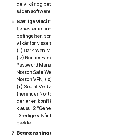
de vilkår og betingelser, der gælder for brugen af
sådan software.
Særlige vilkår for visse tjenester.
Følgende
tjenester er underlagt yderligere vilkår og
betingelser, som er fastsat i klausul 4 – "Særlige
vilkår for visse tjenester" i LSA'en: (i) Cloudbackup;
(ii) Dark Web Monitoring; (iii) Nortons kreditportal;
(iv) Norton Family og Forældrestyring; (v) Norton
Password Manager; (vi) Norton Safe Search og
Norton Safe Web; (vii) Norton Small Business; (viii)
Norton VPN; (ix) Supporttjenester til gendannelse;
(x) Social Media Monitoring og (xi) Teknisk support
(herunder Norton Virus Protection Promise). Hvis
der er en konflikt eller uoverensstemmelse mellem
klausul 2 "Generelle tjenestevilkår", og klausul 4
"Særlige vilkår for visse tjenester", vil klausul 4
gælde.
Begrænsninger.
Med hensyn til brug af