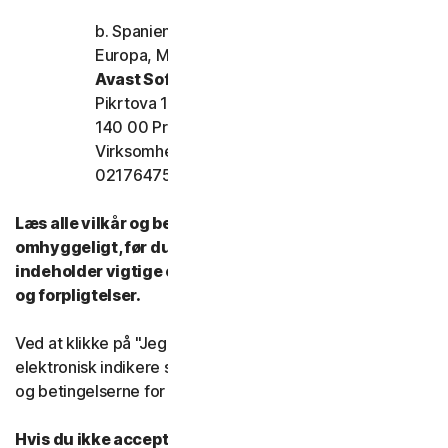
b. Spanien, Frankrig, Italien og resten af
Europa, Mellemøsten og Afrika
Avast Software s.r.o.
Pikrtova 1737/1a, Nusle,
140 00 Praha 4 Tjekkiet
Virksomhedens registreringsnummer:
02176475 og momsnummer: CZ02176475
Læs alle vilkår og betingelser for denne LSA
omhyggeligt, før du bruger vores tjenester. De
indeholder vigtige oplysninger om dine rettigheder
og forpligtelser.
Ved at klikke på "Jeg accepterer" eller på anden måde
elektronisk indikere samtykke, accepterer du vilkårene
og betingelserne for denne LSA.
Hvis du ikke accepterer vilkårene og betingelserne