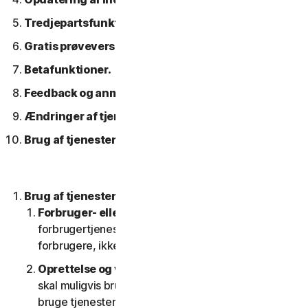
Tredjepartsfunktioner eller -indhold.
Gratis prøveversioner.
Betafunktioner.
Feedback og anmeldelser.
Ændringer af tjenesterne.
Brug af tjenester over et netværk.
Brug af tjenesterne.
Forbruger- eller erhvervstjenester
. Vores
forbrugertjenester er kun designet og egnet til
forbrugere, ikke til SV'er.
Oprettelse og vedligeholdelse af en konto.
Du
skal muligvis bruge en konto for at få adgang til og
bruge tjenesterne. Det er vigtigt, at du giver os