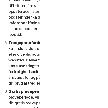
URL-lister, firewallregler, data om sikkerhedshuller og
opdaterede lister over godkendte websteder. Disse
opdateringer kaldes under ét "indholdsopdateringer".
I sådanne tilfælde har du adgang til gældende
indholdsopdateringer til tjenesterne i tjenestens
løbetid.
Tredjepartsfunktioner eller -indhold.
Tjenesterne
kan indeholde tredjepartsfunktioner og -funktionalitet
eller give dig adgang til indhold på en tredjeparts
websted. Denne type funktioner eller indhold kan
være underlagt tredjeparters tjenestevilkår og
fortrolighedspolitikker. Du anerkender alene at have
ansvaret for og påtager dig enhver risiko, der følger af
din brug af tredjepartsressourcer.
Gratis prøveperioder.
Hvis vi tilbyder en gratis
prøveperiode, vil de specifikke vilkår, der gælder for
din gratis prøveperiode, blive angivet ved tilmelding, i