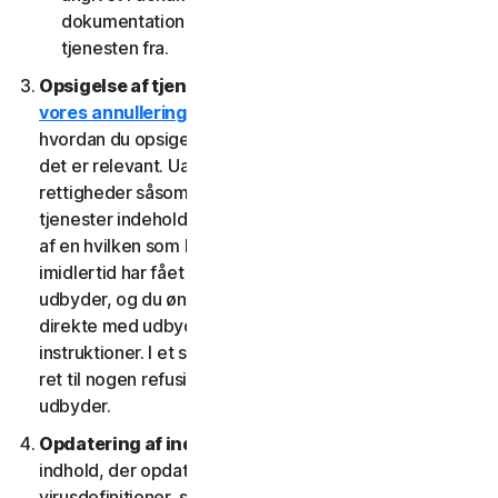
dokumentation fra den udbyder, som du har fået
tjenesten fra.
Opsigelse af tjenester.
Læs
vores annullerings- og refusionspolitik
for at se,
hvordan du opsiger tjenesten og får en refusion, hvis
det er relevant. Uafhængigt af lovbestemte
rettigheder såsom afmeldingsrettigheder kan visse
tjenester indeholde en tilbagebetalingsgaranti, hvis du
af en hvilken som helst grund ikke er tilfreds. Hvis du
imidlertid har fået ret til at bruge tjenesten gennem en
udbyder, og du ønsker at annullere, skal du gøre det
direkte med udbyderen ved at følge denne udbyders
instruktioner. I et sådant tilfælde har du muligvis ikke
ret til nogen refusion af os af gebyrer, du betaler til en
udbyder.
Opdatering af indhold.
Visse tjenester bruger
indhold, der opdateres med jævne mellemrum, såsom
virusdefinitioner, spywaredefinitioner, antispamregler,