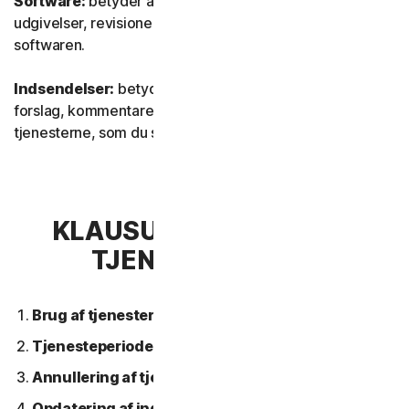
Software:
betyder al vores software, inklusive
udgivelser, revisioner, opdateringer eller forbedringer af
softwaren.
Indsendelser:
betyder al feedback, alle anmeldelser,
forslag, kommentarer eller ideer vedrørende
tjenesterne, som du sender til os.
KLAUSUL 2 – GENERELLE
TJENESTEVILKÅR
Brug af tjenesterne.
Tjenesteperiode.
Annullering af tjeneste.
Opdatering af indhold.