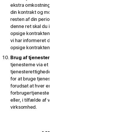
ekstra omkostninger; eller (ii) giver dig ret til at opsige
din kontrakt og modtage en pro rata refusion for
resten af din periode med tjenesten. For at udøve
denne ret skal du informere os om dit ønske om at
opsige kontrakten inden for fjorten (14) dage efter, at
vi har informeret dig om ændringen og din ret til at
opsige kontrakten.
Brug af tjenester over et netværk.
Du kan bruge
tjenesterne via et netværk, forudsat at dine
tjenesterettigheder giver dig adgang til eller mulighed
for at bruge tjenesterne på mere end én enhed, og
forudsat at hver enhed, der tilgår eller bruger
forbrugertjenesterne, tilhører en enkelt husstand
eller, i tilfælde af virksomhedstjenester, en enkelt
virksomhed.