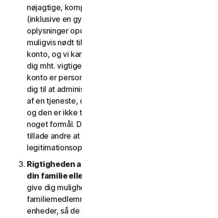
nøjagtige, komplette og aktuelle kontooplysninger
(inklusive en gyldig mailadresse) og holder disse
oplysninger opdaterede. Hvis du ikke gør det, er vi
muligvis nødt til at suspendere eller afslutte din
konto, og vi kan muligvis ikke komme i kontakt med
dig mht. vigtige beskeder om dine tjenester. Din
konto er personlig og må udelukkende bruges af
dig til at administrere dine (eller, hvis det er tilladt
af en tjeneste, din husstands eller SV's) tjenester,
og den er ikke til brug af andre tredjeparter til
noget formål. Du må ikke sælge, overdrage eller
tillade andre at bruge din kontos
legitimationsoplysninger.
Rigtigheden af dine oplysninger (herunder om
din familie eller SV)
. Nogle tjenester kan muligvis
give dig mulighed for at registrere dine
familiemedlemmer, dine medarbejdere eller deres
enheder, så de kan bruge tjenesterne. I så fald