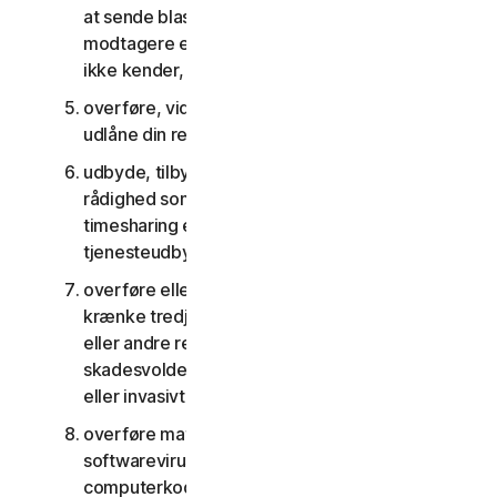
at sende blast-kommunikation til et stort antal
modtagere eller dele indhold med personer, du
ikke kender, eller som ikke kender dig
overføre, viderelicensere, leje, lease og/eller
udlåne din ret til at bruge tjenesterne
udbyde, tilbyde eller stille tjenesterne til
rådighed som del af en aftale om anlægsstyring,
timesharing eller som en del af en aftale med en
tjenesteudbyder eller et servicebureau
overføre eller opbevare materiale, der kan
krænke tredjemands immaterielle rettigheder
eller andre rettigheder, eller som er ulovligt,
skadesvoldene, ærekrænkende, injurierende
eller invasivt for andres privatliv
overføre materiale, der indeholder
softwarevirus eller anden skadelig
computerkode eller skadelige filer, for eksempel