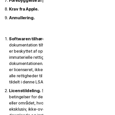
Forebyggelse af piratkopiering af software.
Krav fra Apple.
Annullering.
Softwaren tilhører os.
Softwaren og enhver
dokumentation tilhører os eller vores licensgivere og
er beskyttet af ophavsretlove. Dette inkluderer alle
immaterielle rettigheder i og til softwaren og
dokumentationen. Al software, som vi leverer til dig,
er licenseret, ikke solgt til dig, og vi forbeholder os
alle rettigheder til softwaren, der ikke udtrykkeligt er
tildelt i denne LSA.
Licenstildeling.
Så længe du overholder vilkår og
betingelser for denne LSA, giver vi dig i territoriet
eller området, hvor du fik softwaren, en ikke-
eksklusiv, ikke-overførbar tidsbegrænset licens til at