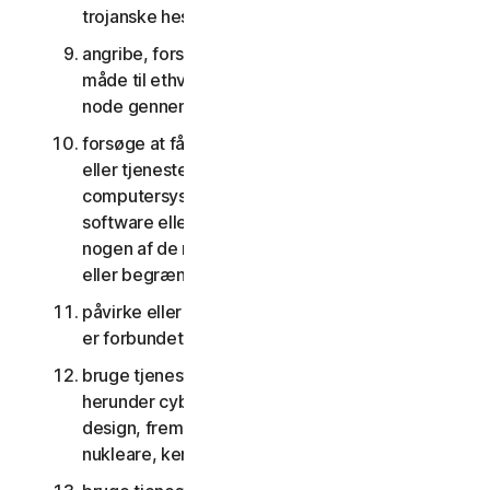
trojanske heste, orme og tidsindstillede bomber
angribe, forstyrre, nægte tjenester på nogen
måde til ethvert andet netværk, computer eller
node gennem tjenesterne
forsøge at få uautoriseret adgang til software
eller tjenester eller andre brugeres konti eller
computersystemer eller netværk forbundet til
software eller tjenester eller forsøge at omgå
nogen af de måder, hvorpå vi beskytter imod
eller begrænser adgang til tjenesterne
påvirke eller forstyrre servere eller netværk, der
er forbundet til nogen tjenester
bruge tjenesterne til noget militært formål,
herunder cyberkrigsførelse, våbenudvikling,
design, fremstilling eller produktion af missiler,
nukleare, kemiske eller biologiske våben