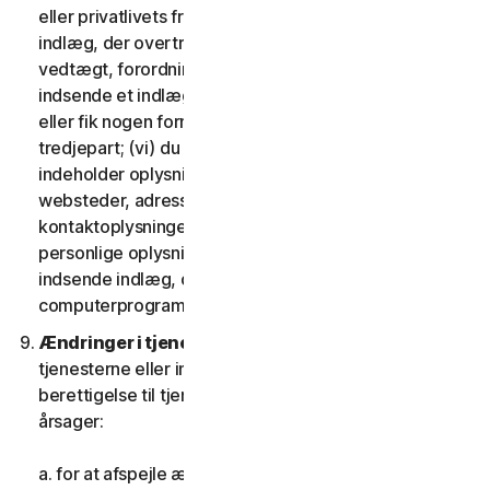
eller privatlivets fred; (iv) du vil ikke indsende et
indlæg, der overtræder nogen gældende lov,
vedtægt, forordning eller forskrift; (v) du vil ikke
indsende et indlæg, som du blev kompenseret for
eller fik nogen form for vederlag for af nogen
tredjepart; (vi) du vil ikke indsende indlæg, der
indeholder oplysninger, der refererer til andre
websteder, adresser, mailadresser,
kontaktoplysninger, telefonnumre eller andre
personlige oplysninger for nogen; og (vii) du vil ikke
indsende indlæg, der indeholder potentielt skadelige
computerprogrammer eller filer.
Ændringer i tjenesterne.
Vi kan ændre eller afbryde
tjenesterne eller indføre eller variere kriterierne for
berettigelse til tjenesterne af en eller flere følgende
årsager:
a. for at afspejle ændringer i teknologien;