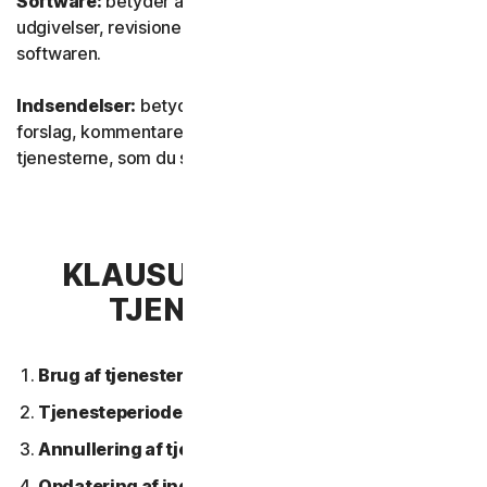
Software:
betyder al vores software, inklusive
udgivelser, revisioner, opdateringer eller forbedringer af
softwaren.
Indsendelser:
betyder al feedback, alle anmeldelser,
forslag, kommentarer eller ideer vedrørende
tjenesterne, som du sender til os.
KLAUSUL 2 – GENERELLE
TJENESTEVILKÅR
Brug af tjenesterne.
Tjenesteperiode.
Annullering af tjeneste.
Opdatering af indhold.