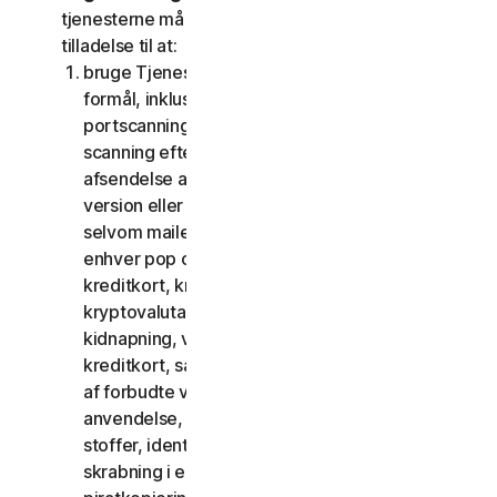
tjenesterne må du ikke, og du må ikke give andre
tilladelse til at:
bruge Tjenesterne til ulovlige eller bedrageriske
formål, inklusive men ikke begrænset til
portscanning, afsendelse af spam og phishing,
scanning efter åbne relæer eller åbne proxies,
afsendelse af uopfordret mail eller enhver
version eller type mail sendt i store mængder,
selvom mailen dirigeres via tredjepartsservere,
enhver pop op-aktivering, brug af stjålne
kreditkort, kreditkortsvindel, økonomisk svig,
kryptovalutabedrageri, cloaking, afpresning,
kidnapning, voldtægt, mord, salg af stjålne
kreditkort, salg af stjålne varer, tilbud eller salg
af forbudte varer til militær brug og dobbelt
anvendelse, tilbud eller salg af kontrollerede
stoffer, identitetstyveri, hacking, pharming,
skrabning i enhver form eller mængde, digital