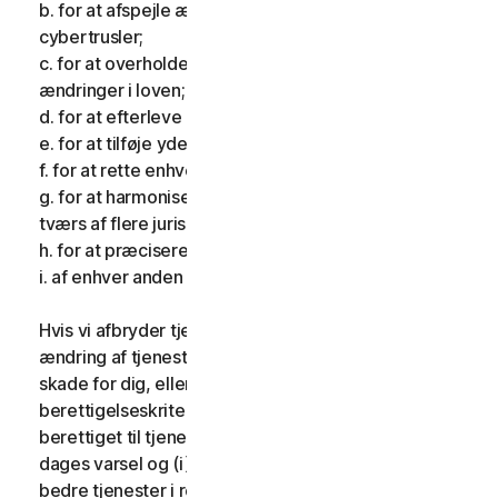
b. for at afspejle ændringer i karakteren af
cybertrusler;
c. for at overholde gældende lovgivning og afspejle
ændringer i loven;
d. for at efterleve krav pålagt af et tilsynsorgan;
e. for at tilføje yderligere funktionalitet;
f. for at rette enhver fejl;
g. for at harmonisere tjenesterne eller vilkårene på
tværs af flere jurisdiktioner;
h. for at præcisere vilkårene; og
i. af enhver anden gyldig grund.
Hvis vi afbryder tjenesterne, foretager en væsentlig
ændring af tjenesterne, som kan være til væsentlig
skade for dig, eller indfører eller ændrer
berettigelseskriterier, så du ikke længere er
berettiget til tjenesterne, giver vi dig fjorten (14)
dages varsel og (i) giver dig sammenlignelige eller
bedre tjenester i resten af din tjenesteperiode uden