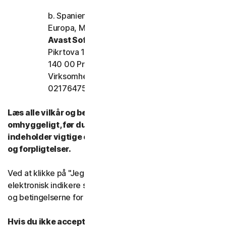
b. Spanien, Frankrig, Italien og resten af
Europa, Mellemøsten og Afrika
Avast Software s.r.o.
Pikrtova 1737/1a, Nusle,
140 00 Praha 4 Tjekkiet
Virksomhedens registreringsnummer:
02176475 og momsnummer: CZ02176475
Læs alle vilkår og betingelser for denne LSA
omhyggeligt, før du bruger vores tjenester. De
indeholder vigtige oplysninger om dine rettigheder
og forpligtelser.
Ved at klikke på "Jeg accepterer" eller på anden måde
elektronisk indikere samtykke, accepterer du vilkårene
og betingelserne for denne LSA.
Hvis du ikke accepterer vilkårene og betingelserne