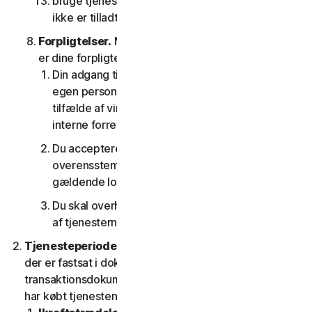
bruge tjenesterne på nogen som helst måde, der
ikke er tilladt i henhold til denne LSA.
Forpligtelser.
Med hensyn til brugen af tjenesten
er dine forpligtelser som følger:
Din adgang til forbrugertjenesterne er kun til din
egen personlige brug eller husstandsbrug, eller i
tilfælde af virksomhedstjenester kun til din
interne forretningsbrug;
Du accepterer at bruge tjenesterne i
overensstemmelse med denne LSA og alle
gældende love og regler
Du skal overholde alle tekniske begrænsninger
af tjenesterne og/eller softwaren.
Tjenesteperiode.
Tjenestens løbetid er den periode,
der er fastsat i dokumentationen eller i den gældende
transaktionsdokumentation fra den udbyder, som du
har købt tjenesten hos.