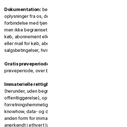
Dokumentation:
betyder alle dokumenter og
oplysninger fra os, der ledsager eller stilles til rådighed i
forbindelse med tjenesten og/eller softwaren (herunder,
men ikke begrænset til, emballage eller oplysninger om
køb, abonnement eller fornyelse, såsom en kvittering
eller mail for køb, abonnement eller fornyelse, og
salgsbetingelser, hvis du handler direkte med os).
Gratis prøveperiode:
Tjeneste, der tilbydes i en gratis
prøveperiode, over begrænset eller ubegrænset tid.
Immaterielle rettigheder:
betyder patentrettigheder
(herunder, uden begrænsning, patentansøgninger og
offentliggørelse), opfindelser, ophavsrettigheder,
forretningshemmeligheder, ideelle rettigheder,
knowhow, data- og databaserettigheder samt enhver
anden form for immaterielle ejendomsrettigheder, der er
anerkendt i ethvert land eller enhver jurisdiktion i verden.