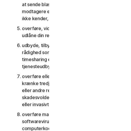
at sende blast-kommunikation til et stort antal
modtagere eller dele indhold med personer, du
ikke kender, eller som ikke kender dig
overføre, viderelicensere, leje, lease og/eller
udlåne din ret til at bruge tjenesterne
udbyde, tilbyde eller stille tjenesterne til
rådighed som del af en aftale om anlægsstyring,
timesharing eller som en del af en aftale med en
tjenesteudbyder eller et servicebureau
overføre eller opbevare materiale, der kan
krænke tredjemands immaterielle rettigheder
eller andre rettigheder, eller som er ulovligt,
skadesvoldene, ærekrænkende, injurierende
eller invasivt for andres privatliv
overføre materiale, der indeholder
softwarevirus eller anden skadelig
computerkode eller skadelige filer, for eksempel