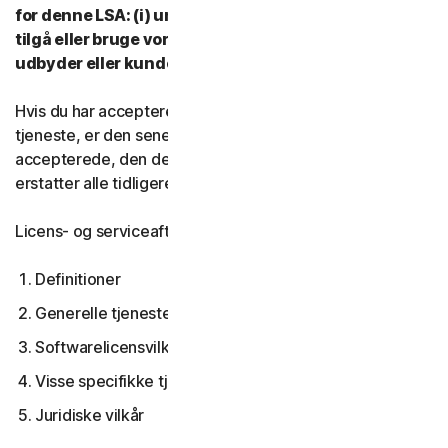
for denne LSA: (i) undlad at downloade, installere,
tilgå eller bruge vores tjenester, og (ii) kontakt din
udbyder eller kundeservice og support.
Hvis du har accepteret flere versioner af denne LSA til en
tjeneste, er den seneste version af LSA, du
accepterede, den der gælder for dig og os og den
erstatter alle tidligere versioner.
Licens- og serviceaftalen dækker:
Definitioner
Generelle tjenestevilkår
Softwarelicensvilkår
Visse specifikke tjenestevilkår
Juridiske vilkår