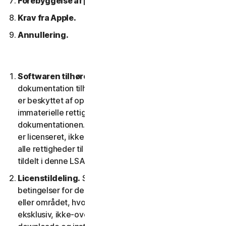
Forebyggelse af piratkopiering af software.
Krav fra Apple.
Annullering.
Softwaren tilhører os.
Softwaren og enhver
dokumentation tilhører os eller vores licensgivere og
er beskyttet af ophavsretlove. Dette inkluderer alle
immaterielle rettigheder i og til softwaren og
dokumentationen. Al software, som vi leverer til dig,
er licenseret, ikke solgt til dig, og vi forbeholder os
alle rettigheder til softwaren, der ikke udtrykkeligt er
tildelt i denne LSA.
Licenstildeling.
Så længe du overholder vilkår og
betingelser for denne LSA, giver vi dig i territoriet
eller området, hvor du fik softwaren, en ikke-
eksklusiv, ikke-overførbar tidsbegrænset licens til at