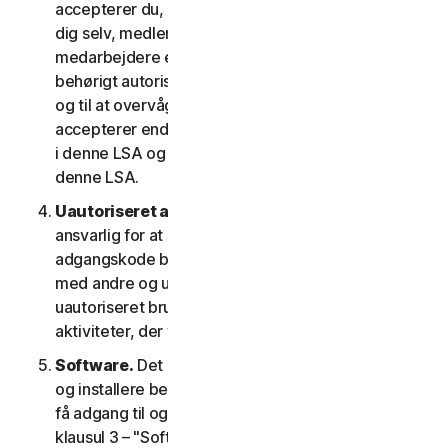
accepterer du, at de oplysninger, du giver os om
dig selv, medlemmer af din husstand eller dine
medarbejdere er rigtige og nøjagtige, og at du er
behørigt autoriseret til at give os disse oplysninger
og til at overvåge deres konto på deres vegne. Du
accepterer endvidere at oplyse dem betingelserne
i denne LSA og garantere deres overholdelse af
denne LSA.
Uautoriseret adgang til din konto
. Du er alene
ansvarlig for at sikre, at dit brugernavn og din
adgangskode beskyttes. Del ikke disse oplysninger
med andre og underret os med det samme om
uautoriseret brug. Du er ansvarlig for alle
aktiviteter, der finder sted på din konto.
Software.
Det kan være nødvendigt at downloade
og installere bestemt software på en enhed for at
få adgang til og for at bruge visse tjenester. Se
klausul 3 – "Softwarelicensvilkår" i denne LSA for