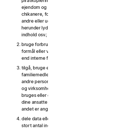
piratkopiering, overtrædelser af intellektuel
ejendom og andre lignende aktiviteter; eller til at
chikanere, forfølge, true, skade eller overvåge
andre eller udnytte børn på nogen måde,
herunder lyd, video, fotografering, digitalt
indhold osv.;
bruge forbrugertjenesterne til kommercielle
formål eller virksomhedstjenesterne til andet
end interne forretningsformål;
tilgå, bruge eller dele forbrugertjenesterne med
familiemedlemmer, ikke-familiemedlemmer eller
andre personer, der ikke bor sammen med dig,
og virksomhedstjenesterne må ikke tilgås,
bruges eller deles med personer, der ikke er
dine ansatte eller en del af din SV, medmindre
andet er angivet i LSA'en eller dokumentationen;
dele data eller andet indhold med et urimeligt
stort antal individer, herunder uden begrænsning