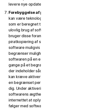
levere nye opdateringer og versioner til din enhed.
Forebyggelse af piratkopiering af software.
Der
kan være teknologiske forholdsregler i softwaren,
som er beregnet til at forhindre uautoriseret eller
ulovlig brug af softwaren. Du accepterer, at vi muligvis
bruger disse foranstaltninger til at beskytte os mod
piratkopiering af software (f.eks. indeholder denne
software muligvis håndhævelsesteknologi, som
begrænser muligheden for at afinstallere og fjerne
softwaren på en enhed mere end et begrænset antal
gange på et begrænset antal enheder). Softwaren,
der indeholder sådanne teknologiske foranstaltninger,
kan kræve aktivering. I så fald virker softwaren kun i
en begrænset periode, indtil den bliver aktiveret af
dig. Under aktiveringen vil du måske – for at bekræfte
softwarens ægthed – blive anmodet om via
internettet at oplyse din unikke aktiveringsnøgle, som
følger med softwaren og enhedskonfigurationen i