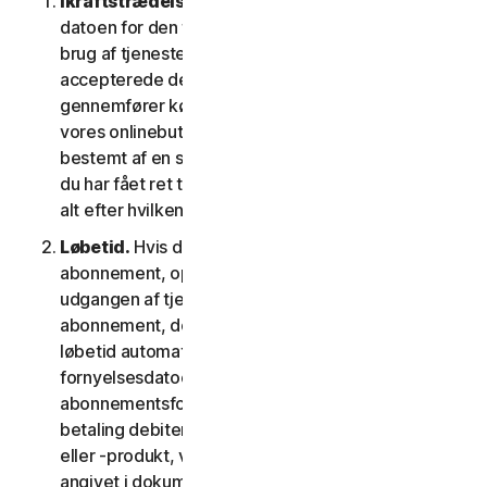
Ikraftstrædelsesdato.
Den begynder på (a)
datoen for den første installation af softwaren eller
brug af tjenesten; eller (b) datoen, hvor du
accepterede denne LSA; eller (c) den dato, hvor du
gennemfører købet, hvis du har købt tjenesten i
vores onlinebutik; eller (d) den dato, der er
bestemt af en sådan udbyder som gældende, hvis
du har fået ret til at bruge tjenesten fra en udbyder,
alt efter hvilken dato der kommer først.
Løbetid.
Hvis du har et tidsbegrænset
abonnement, opsiges din tjeneste automatisk ved
udgangen af tjenestens løbetid. Hvis du har et
abonnement, der fornys automatisk, vil tjenestens
løbetid automatisk blive fornyet på
fornyelsesdatoen, medmindre du annullerer
abonnementsfornyelsen inden den dag, hvor din
betaling debiteres. Hvis du har en engangstjeneste
eller -produkt, vil tjenestens løbetid vare som
angivet i dokumentationen eller den gældende