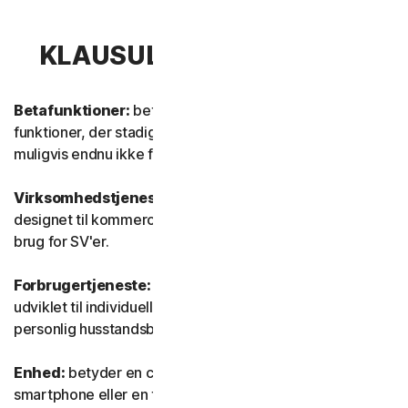
KLAUSUL 1 – DEFINITIONER
Betafunktioner:
betyder nye og/eller opdaterede
funktioner, der stadig er i testtilstand. Disse funktioner er
muligvis endnu ikke fuldt funktionsdygtige eller færdige.
Virksomhedstjeneste:
betyder enhver tjeneste, der er
designet til kommercielle formål og beregnet til intern
brug for SV'er.
Forbrugertjeneste:
betyder enhver tjeneste, der er
udviklet til individuelle forbrugerformål og beregnet til
personlig husstandsbrug.
Enhed:
betyder en computer, en bærbar computer, en
smartphone eller en tablet.