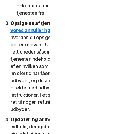
dokumentation fra den udbyder, som du har fået
tjenesten fra.
Opsigelse af tjenester.
Læs
vores annullerings- og refusionspolitik
for at se,
hvordan du opsiger tjenesten og får en refusion, hvis
det er relevant. Uafhængigt af lovbestemte
rettigheder såsom afmeldingsrettigheder kan visse
tjenester indeholde en tilbagebetalingsgaranti, hvis du
af en hvilken som helst grund ikke er tilfreds. Hvis du
imidlertid har fået ret til at bruge tjenesten gennem en
udbyder, og du ønsker at annullere, skal du gøre det
direkte med udbyderen ved at følge denne udbyders
instruktioner. I et sådant tilfælde har du muligvis ikke
ret til nogen refusion af os af gebyrer, du betaler til en
udbyder.
Opdatering af indhold.
Visse tjenester bruger
indhold, der opdateres med jævne mellemrum, såsom
virusdefinitioner, spywaredefinitioner, antispamregler,