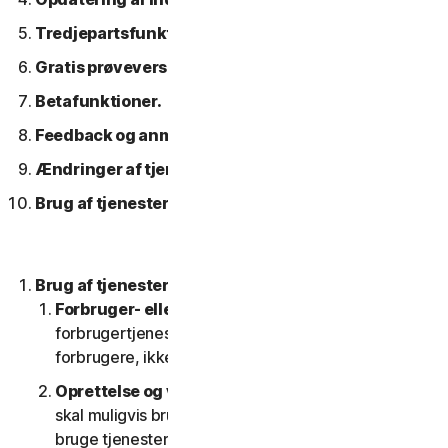
Tredjepartsfunktioner eller -indhold.
Gratis prøveversioner.
Betafunktioner.
Feedback og anmeldelser.
Ændringer af tjenesterne.
Brug af tjenester over et netværk.
Brug af tjenesterne.
Forbruger- eller erhvervstjenester
. Vores
forbrugertjenester er kun designet og egnet til
forbrugere, ikke til SV'er.
Oprettelse og vedligeholdelse af en konto.
Du
skal muligvis bruge en konto for at få adgang til og
bruge tjenesterne. Det er vigtigt, at du giver os