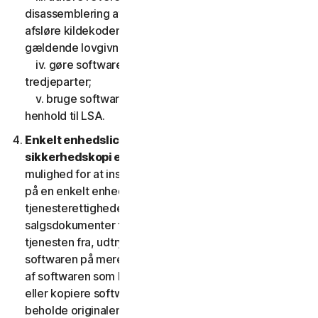
disassemblering af softwaren, eller gøre forsøg på at
afsløre kildekoden, undtagen, og kun i det omfang
gældende lovgivning udtrykkeligt tillader det;
iv. gøre softwarens funktionalitet tilgængelig for
tredjeparter;
v. bruge softwaren på en måde, der ikke er tilladt i
henhold til LSA.
Enkelt enhedslicens; Kun en arkiv- eller
sikkerhedskopi er tilladt.
Denne LSA giver dig kun
mulighed for at installere en kopi af softwaren til brug
på en enkelt enhed, medmindre dine
tjenesterettigheder eller de gældende
salgsdokumenter fra den udbyder, som du fik
tjenesten fra, udtrykkeligt tillader dig at bruge
softwaren på mere end en enhed. Du må tage én kopi
af softwaren som backup eller til arkiveringsformål
eller kopiere softwaren til harddisken på din enhed og
beholde originalen, dog kun med henblik på backup