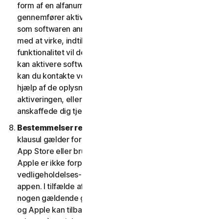
form af en alfanumerisk kode. Hvis du ikke
gennemfører aktiveringen inden for den periode, eller
som softwaren anmoder om, vil softwaren holde op
med at virke, indtil aktiveringen er fuldført; softwarens
funktionalitet vil derefter blive retableret. Hvis du ikke
kan aktivere softwaren under aktiveringsprocessen,
kan du kontakte vores kundeservice og support ved
hjælp af de oplysninger, du modtog under
aktiveringen, eller som du fik af din udbyder, hvis du
anskaffede dig tjenesten fra denne.
Bestemmelser relateret til Apple App Store.
Denne
klausul gælder for enhver software, du får fra Apple
App Store eller bruger som en app på en iOS-enhed.
Apple er ikke forpligtet til at levere nogen
vedligeholdelses- og supporttjenester med hensyn til
appen. I tilfælde af, at softwaren ikke overholder
nogen gældende garanti, kan du give Apple besked,
og Apple kan tilbagebetale appkøbsprisen til dig (hvis