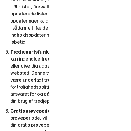
URL-lister, firewallregler, data om sikkerhedshuller og
opdaterede lister over godkendte websteder. Disse
opdateringer kaldes under ét "indholdsopdateringer".
I sådanne tilfælde har du adgang til gældende
indholdsopdateringer til tjenesterne i tjenestens
løbetid.
Tredjepartsfunktioner eller -indhold.
Tjenesterne
kan indeholde tredjepartsfunktioner og -funktionalitet
eller give dig adgang til indhold på en tredjeparts
websted. Denne type funktioner eller indhold kan
være underlagt tredjeparters tjenestevilkår og
fortrolighedspolitikker. Du anerkender alene at have
ansvaret for og påtager dig enhver risiko, der følger af
din brug af tredjepartsressourcer.
Gratis prøveperioder.
Hvis vi tilbyder en gratis
prøveperiode, vil de specifikke vilkår, der gælder for
din gratis prøveperiode, blive angivet ved tilmelding, i