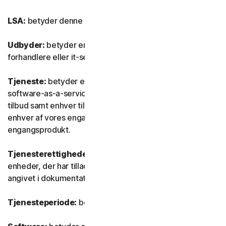
LSA:
betyder denne Licens- og serviceaftale.
Udbyder:
betyder enhver af vores autoriserede
forhandlere eller it-serviceudbydere.
Tjeneste:
betyder ethvert af vores tjeneste- eller
software-as-a-service (SaaS) abonnementsbaserede
tilbud samt enhver tilknyttet funktion eller tjeneste samt
enhver af vores engangstjenester eller ethvert
engangsprodukt.
Tjenesterettigheder:
betyder det antal og den type
enheder, der har tilladelse til at bruge softwaren, som
angivet i dokumentationen.
Tjenesteperiode:
betyder tjenestens varighed.