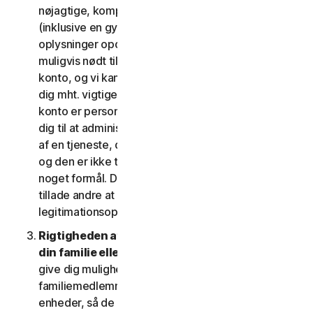
nøjagtige, komplette og aktuelle kontooplysninger
(inklusive en gyldig mailadresse) og holder disse
oplysninger opdaterede. Hvis du ikke gør det, er vi
muligvis nødt til at suspendere eller afslutte din
konto, og vi kan muligvis ikke komme i kontakt med
dig mht. vigtige beskeder om dine tjenester. Din
konto er personlig og må udelukkende bruges af
dig til at administrere dine (eller, hvis det er tilladt
af en tjeneste, din husstands eller SV's) tjenester,
og den er ikke til brug af andre tredjeparter til
noget formål. Du må ikke sælge, overdrage eller
tillade andre at bruge din kontos
legitimationsoplysninger.
Rigtigheden af dine oplysninger (herunder om
din familie eller SV)
. Nogle tjenester kan muligvis
give dig mulighed for at registrere dine
familiemedlemmer, dine medarbejdere eller deres
enheder, så de kan bruge tjenesterne. I så fald