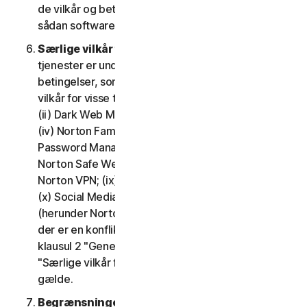
de vilkår og betingelser, der gælder for brugen af
sådan software.
Særlige vilkår for visse tjenester.
Følgende
tjenester er underlagt yderligere vilkår og
betingelser, som er fastsat i klausul 4 – "Særlige
vilkår for visse tjenester" i LSA'en: (i) Cloudbackup;
(ii) Dark Web Monitoring; (iii) Nortons kreditportal;
(iv) Norton Family og Forældrestyring; (v) Norton
Password Manager; (vi) Norton Safe Search og
Norton Safe Web; (vii) Norton Small Business; (viii)
Norton VPN; (ix) Supporttjenester til gendannelse;
(x) Social Media Monitoring og (xi) Teknisk support
(herunder Norton Virus Protection Promise). Hvis
der er en konflikt eller uoverensstemmelse mellem
klausul 2 "Generelle tjenestevilkår", og klausul 4
"Særlige vilkår for visse tjenester", vil klausul 4
gælde.
Begrænsninger.
Med hensyn til brug af