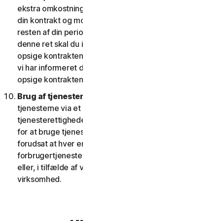
ekstra omkostninger; eller (ii) giver dig ret til at opsige
din kontrakt og modtage en pro rata refusion for
resten af din periode med tjenesten. For at udøve
denne ret skal du informere os om dit ønske om at
opsige kontrakten inden for fjorten (14) dage efter, at
vi har informeret dig om ændringen og din ret til at
opsige kontrakten.
Brug af tjenester over et netværk.
Du kan bruge
tjenesterne via et netværk, forudsat at dine
tjenesterettigheder giver dig adgang til eller mulighed
for at bruge tjenesterne på mere end én enhed, og
forudsat at hver enhed, der tilgår eller bruger
forbrugertjenesterne, tilhører en enkelt husstand
eller, i tilfælde af virksomhedstjenester, en enkelt
virksomhed.