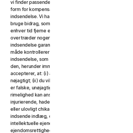
vi finder passende. Der vil ikke blive udbetalt nogen
form for kompensation i forbindelse med brug af din
indsendelse. Vi har ingen forpligtelse til at sende og
bruge bidrag, som du måtte indsende, og vi kan frit til
enhver tid fjerne ethvert bidrag, særligt hvis det
overtræder nogen af disse vilkår. Ved at levere en
indsendelse garanterer du, at du ejer eller på anden
måde kontrollerer alle rettighederne til din
indsendelse, som er nødvendige for, at du kan sende
den, herunder immaterielle rettigheder. Du
accepterer, at: (i) alt indhold i dine indlæg skal være
nøjagtigt; (ii) du vil ikke indsende indlæg, som du ved
er falske, unøjagtige eller vildledende og/eller med
rimelighed kan anses for at være ærekrænkende,
injurierende, hadefulde, stødende, ulovligt truende
eller ulovligt chikanerende for nogen; (iii) du vil ikke
indsende indlæg, der krænker en tredjeparts
intellektuelle ejendomsrettigheder eller andre
ejendomsrettigheder eller rettigheder til offentlighed