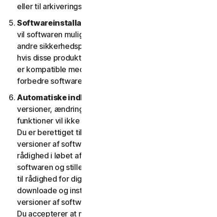
eller til arkiveringsformål.
Softwareinstallation.
Under installationsprocessen
vil softwaren muligvis afinstallere eller deaktivere
andre sikkerhedsprodukter/-tjenester eller dele heraf,
hvis disse produkter/tjenester eller dele af dem ikke
er kompatible med softwaren eller med henblik på at
forbedre softwarens overordnede funktionalitet.
Automatiske indholdsopdateringer.
Nogle
versioner, ændringer, opdateringer, forbedringer eller
funktioner vil ikke være til rådighed på alle platforme.
Du er berettiget til at modtage nye funktioner og
versioner af softwaren, som vi fra tid til anden stiller til
rådighed i løbet af tjenestens løbetid. For at optimere
softwaren og stille den seneste version af softwaren
til rådighed for dig accepterer du, at softwaren kan
downloade og installere nye opdateringer og
versioner af softwaren, når de stilles til rådighed af os.
Du accepterer at modtage og giver os tilladelse til at