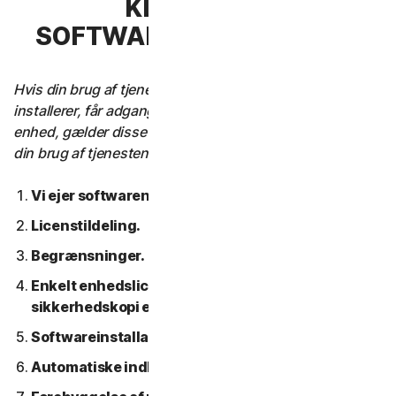
KLAUSUL 3 –
SOFTWARELICENSVILKÅR
Hvis din brug af tjenesten kræver, at du downloader,
installerer, får adgang til eller bruger software på en
enhed, gælder disse softwarelicensbetingelser også for
din brug af tjenesten.
Vi ejer softwaren.
Licenstildeling.
Begrænsninger.
Enkelt enhedslicens; Kun en arkiv- eller
sikkerhedskopi er tilladt.
Softwareinstallation.
Automatiske indholdsopdateringer.