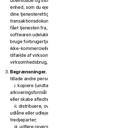
downloade og installere en kopi af softwaren på den
enhed, som du ejer eller kontrollerer som angivet i
dine tjenesterettigheder eller den relevante
transaktionsdokumentation fra den udbyder, du har
fået tjenesten fra, og til at køre en sådan kopi af
softwaren udelukkende med henblik på at tilgå og
bruge forbrugertjenesterne til din egen personlige
ikke-kommercielle brug i tjenestens løbetid, eller, i
tilfælde af virksomhedstjenester, til din interne
virksomhedsbrug, i tjenesteperioden.
Begrænsninger.
Du må ikke, og du må heller ikke
tillade andre personer at:
i. kopiere (undtagen til backup- eller
arkiveringsformål som tilladt nedenfor), modificere
eller skabe afledte værker baseret på softwaren;
ii. distribuere, overdrage, viderelicensere, lease,
udlåne eller udleje din ret til at bruge softwaren til
tredjeparter;
iii. udføre reverse engineering, dekompilering eller