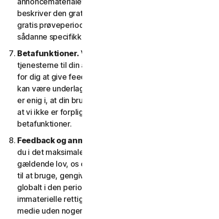
annoncematerialet og/eller dokumentationen, der
beskriver den gratis prøveperiode. Din brug af den
gratis prøveperiode afhænger af, at du efterlever
sådanne specifikke betingelser.
Betafunktioner.
Vi kan inkludere betafunktioner i
tjenesterne til din anvendelse, hvilket gør det muligt
for dig at give feedback. Din brug af betafunktioner
kan være underlagt betaling af gebyrer. Du forstår og
er enig i, at din brug af betafunktionerne er frivillig, og
at vi ikke er forpligtet til at give dig nogen
betafunktioner.
Feedback og anmeldelser.
For ethvert indlæg, giver
du i det maksimale omfang, der er tilladt i henhold til
gældende lov, os og vores datterselskaber tilladelse
til at bruge, gengive, kopiere og oversætte dit indlæg
globalt i den periode, indlæggene er beskyttet af
immaterielle rettigheder, i enhver form og på ethvert
medie uden nogen begrænsning på nogen måde, som