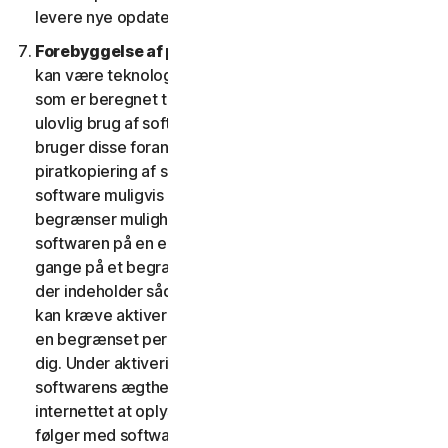
levere nye opdateringer og versioner til din enhed.
Forebyggelse af piratkopiering af software.
Der
kan være teknologiske forholdsregler i softwaren,
som er beregnet til at forhindre uautoriseret eller
ulovlig brug af softwaren. Du accepterer, at vi muligvis
bruger disse foranstaltninger til at beskytte os mod
piratkopiering af software (f.eks. indeholder denne
software muligvis håndhævelsesteknologi, som
begrænser muligheden for at afinstallere og fjerne
softwaren på en enhed mere end et begrænset antal
gange på et begrænset antal enheder). Softwaren,
der indeholder sådanne teknologiske foranstaltninger,
kan kræve aktivering. I så fald virker softwaren kun i
en begrænset periode, indtil den bliver aktiveret af
dig. Under aktiveringen vil du måske – for at bekræfte
softwarens ægthed – blive anmodet om via
internettet at oplyse din unikke aktiveringsnøgle, som
følger med softwaren og enhedskonfigurationen i