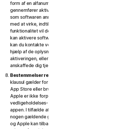
form af en alfanumerisk kode. Hvis du ikke
gennemfører aktiveringen inden for den periode, eller
som softwaren anmoder om, vil softwaren holde op
med at virke, indtil aktiveringen er fuldført; softwarens
funktionalitet vil derefter blive retableret. Hvis du ikke
kan aktivere softwaren under aktiveringsprocessen,
kan du kontakte vores kundeservice og support ved
hjælp af de oplysninger, du modtog under
aktiveringen, eller som du fik af din udbyder, hvis du
anskaffede dig tjenesten fra denne.
Bestemmelser relateret til Apple App Store.
Denne
klausul gælder for enhver software, du får fra Apple
App Store eller bruger som en app på en iOS-enhed.
Apple er ikke forpligtet til at levere nogen
vedligeholdelses- og supporttjenester med hensyn til
appen. I tilfælde af, at softwaren ikke overholder
nogen gældende garanti, kan du give Apple besked,
og Apple kan tilbagebetale appkøbsprisen til dig (hvis