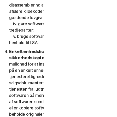
disassemblering af softwaren, eller gøre forsøg på at
afsløre kildekoden, undtagen, og kun i det omfang
gældende lovgivning udtrykkeligt tillader det;
iv. gøre softwarens funktionalitet tilgængelig for
tredjeparter;
v. bruge softwaren på en måde, der ikke er tilladt i
henhold til LSA.
Enkelt enhedslicens; Kun en arkiv- eller
sikkerhedskopi er tilladt.
Denne LSA giver dig kun
mulighed for at installere en kopi af softwaren til brug
på en enkelt enhed, medmindre dine
tjenesterettigheder eller de gældende
salgsdokumenter fra den udbyder, som du fik
tjenesten fra, udtrykkeligt tillader dig at bruge
softwaren på mere end en enhed. Du må tage én kopi
af softwaren som backup eller til arkiveringsformål
eller kopiere softwaren til harddisken på din enhed og
beholde originalen, dog kun med henblik på backup