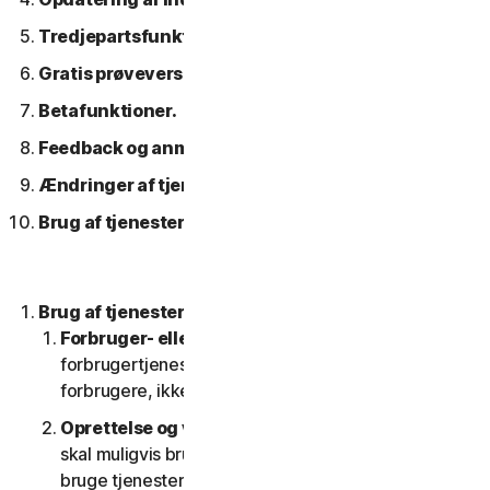
Tredjepartsfunktioner eller -indhold.
Gratis prøveversioner.
Betafunktioner.
Feedback og anmeldelser.
Ændringer af tjenesterne.
Brug af tjenester over et netværk.
Brug af tjenesterne.
Forbruger- eller erhvervstjenester
. Vores
forbrugertjenester er kun designet og egnet til
forbrugere, ikke til SV'er.
Oprettelse og vedligeholdelse af en konto.
Du
skal muligvis bruge en konto for at få adgang til og
bruge tjenesterne. Det er vigtigt, at du giver os