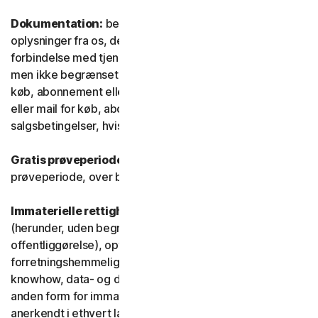
Dokumentation:
betyder alle dokumenter og
oplysninger fra os, der ledsager eller stilles til rådighed i
forbindelse med tjenesten og/eller softwaren (herunder,
men ikke begrænset til, emballage eller oplysninger om
køb, abonnement eller fornyelse, såsom en kvittering
eller mail for køb, abonnement eller fornyelse, og
salgsbetingelser, hvis du handler direkte med os).
Gratis prøveperiode:
Tjeneste, der tilbydes i en gratis
prøveperiode, over begrænset eller ubegrænset tid.
Immaterielle rettigheder:
betyder patentrettigheder
(herunder, uden begrænsning, patentansøgninger og
offentliggørelse), opfindelser, ophavsrettigheder,
forretningshemmeligheder, ideelle rettigheder,
knowhow, data- og databaserettigheder samt enhver
anden form for immaterielle ejendomsrettigheder, der er
anerkendt i ethvert land eller enhver jurisdiktion i verden.