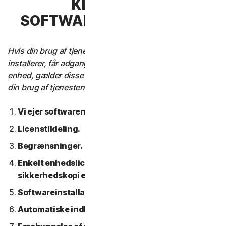
KLAUSUL 3 –
SOFTWARELICENSVILKÅR
Hvis din brug af tjenesten kræver, at du downloader,
installerer, får adgang til eller bruger software på en
enhed, gælder disse softwarelicensbetingelser også for
din brug af tjenesten.
Vi ejer softwaren.
Licenstildeling.
Begrænsninger.
Enkelt enhedslicens; Kun en arkiv- eller
sikkerhedskopi er tilladt.
Softwareinstallation.
Automatiske indholdsopdateringer.