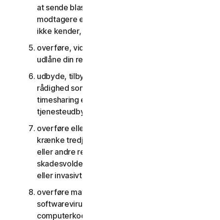
at sende blast-kommunikation til et stort antal
modtagere eller dele indhold med personer, du
ikke kender, eller som ikke kender dig
overføre, viderelicensere, leje, lease og/eller
udlåne din ret til at bruge tjenesterne
udbyde, tilbyde eller stille tjenesterne til
rådighed som del af en aftale om anlægsstyring,
timesharing eller som en del af en aftale med en
tjenesteudbyder eller et servicebureau
overføre eller opbevare materiale, der kan
krænke tredjemands immaterielle rettigheder
eller andre rettigheder, eller som er ulovligt,
skadesvoldene, ærekrænkende, injurierende
eller invasivt for andres privatliv
overføre materiale, der indeholder
softwarevirus eller anden skadelig
computerkode eller skadelige filer, for eksempel