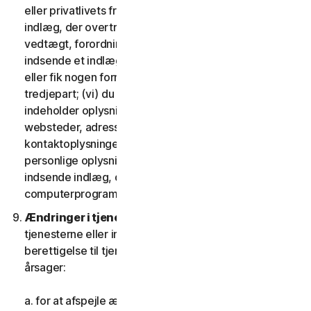
eller privatlivets fred; (iv) du vil ikke indsende et
indlæg, der overtræder nogen gældende lov,
vedtægt, forordning eller forskrift; (v) du vil ikke
indsende et indlæg, som du blev kompenseret for
eller fik nogen form for vederlag for af nogen
tredjepart; (vi) du vil ikke indsende indlæg, der
indeholder oplysninger, der refererer til andre
websteder, adresser, mailadresser,
kontaktoplysninger, telefonnumre eller andre
personlige oplysninger for nogen; og (vii) du vil ikke
indsende indlæg, der indeholder potentielt skadelige
computerprogrammer eller filer.
Ændringer i tjenesterne.
Vi kan ændre eller afbryde
tjenesterne eller indføre eller variere kriterierne for
berettigelse til tjenesterne af en eller flere følgende
årsager:
a. for at afspejle ændringer i teknologien;