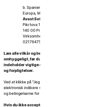
b. Spanien, Frankrig, Italien og resten af
Europa, Mellemøsten og Afrika
Avast Software s.r.o.
Pikrtova 1737/1a, Nusle,
140 00 Praha 4 Tjekkiet
Virksomhedens registreringsnummer:
02176475 og momsnummer: CZ02176475
Læs alle vilkår og betingelser for denne LSA
omhyggeligt, før du bruger vores tjenester. De
indeholder vigtige oplysninger om dine rettigheder
og forpligtelser.
Ved at klikke på "Jeg accepterer" eller på anden måde
elektronisk indikere samtykke, accepterer du vilkårene
og betingelserne for denne LSA.
Hvis du ikke accepterer vilkårene og betingelserne