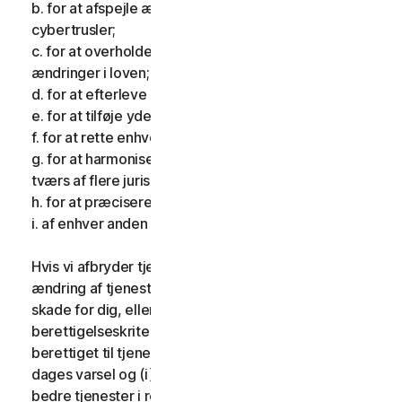
b. for at afspejle ændringer i karakteren af
cybertrusler;
c. for at overholde gældende lovgivning og afspejle
ændringer i loven;
d. for at efterleve krav pålagt af et tilsynsorgan;
e. for at tilføje yderligere funktionalitet;
f. for at rette enhver fejl;
g. for at harmonisere tjenesterne eller vilkårene på
tværs af flere jurisdiktioner;
h. for at præcisere vilkårene; og
i. af enhver anden gyldig grund.
Hvis vi afbryder tjenesterne, foretager en væsentlig
ændring af tjenesterne, som kan være til væsentlig
skade for dig, eller indfører eller ændrer
berettigelseskriterier, så du ikke længere er
berettiget til tjenesterne, giver vi dig fjorten (14)
dages varsel og (i) giver dig sammenlignelige eller
bedre tjenester i resten af din tjenesteperiode uden