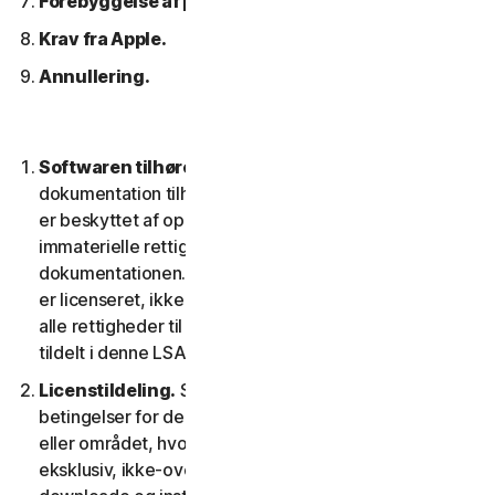
Forebyggelse af piratkopiering af software.
Krav fra Apple.
Annullering.
Softwaren tilhører os.
Softwaren og enhver
dokumentation tilhører os eller vores licensgivere og
er beskyttet af ophavsretlove. Dette inkluderer alle
immaterielle rettigheder i og til softwaren og
dokumentationen. Al software, som vi leverer til dig,
er licenseret, ikke solgt til dig, og vi forbeholder os
alle rettigheder til softwaren, der ikke udtrykkeligt er
tildelt i denne LSA.
Licenstildeling.
Så længe du overholder vilkår og
betingelser for denne LSA, giver vi dig i territoriet
eller området, hvor du fik softwaren, en ikke-
eksklusiv, ikke-overførbar tidsbegrænset licens til at