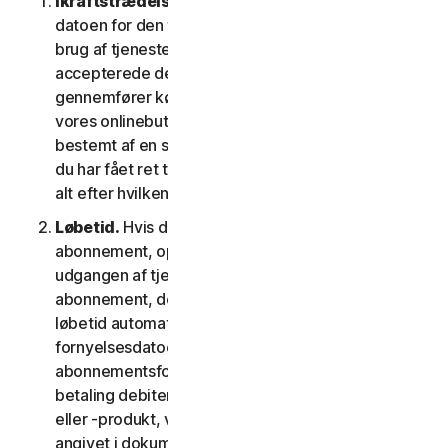
Ikraftstrædelsesdato.
Den begynder på (a)
datoen for den første installation af softwaren eller
brug af tjenesten; eller (b) datoen, hvor du
accepterede denne LSA; eller (c) den dato, hvor du
gennemfører købet, hvis du har købt tjenesten i
vores onlinebutik; eller (d) den dato, der er
bestemt af en sådan udbyder som gældende, hvis
du har fået ret til at bruge tjenesten fra en udbyder,
alt efter hvilken dato der kommer først.
Løbetid.
Hvis du har et tidsbegrænset
abonnement, opsiges din tjeneste automatisk ved
udgangen af tjenestens løbetid. Hvis du har et
abonnement, der fornys automatisk, vil tjenestens
løbetid automatisk blive fornyet på
fornyelsesdatoen, medmindre du annullerer
abonnementsfornyelsen inden den dag, hvor din
betaling debiteres. Hvis du har en engangstjeneste
eller -produkt, vil tjenestens løbetid vare som
angivet i dokumentationen eller den gældende