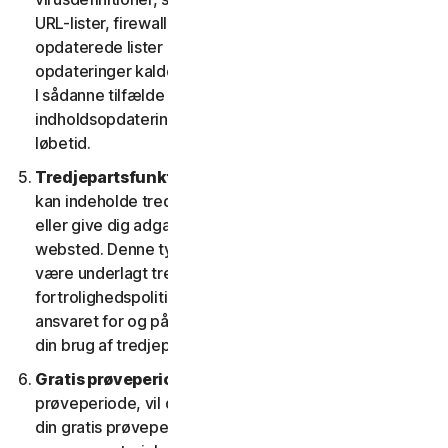
URL-lister, firewallregler, data om sikkerhedshuller og
opdaterede lister over godkendte websteder. Disse
opdateringer kaldes under ét "indholdsopdateringer".
I sådanne tilfælde har du adgang til gældende
indholdsopdateringer til tjenesterne i tjenestens
løbetid.
Tredjepartsfunktioner eller -indhold.
Tjenesterne
kan indeholde tredjepartsfunktioner og -funktionalitet
eller give dig adgang til indhold på en tredjeparts
websted. Denne type funktioner eller indhold kan
være underlagt tredjeparters tjenestevilkår og
fortrolighedspolitikker. Du anerkender alene at have
ansvaret for og påtager dig enhver risiko, der følger af
din brug af tredjepartsressourcer.
Gratis prøveperioder.
Hvis vi tilbyder en gratis
prøveperiode, vil de specifikke vilkår, der gælder for
din gratis prøveperiode, blive angivet ved tilmelding, i