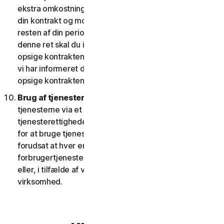
ekstra omkostninger; eller (ii) giver dig ret til at opsige
din kontrakt og modtage en pro rata refusion for
resten af din periode med tjenesten. For at udøve
denne ret skal du informere os om dit ønske om at
opsige kontrakten inden for fjorten (14) dage efter, at
vi har informeret dig om ændringen og din ret til at
opsige kontrakten.
Brug af tjenester over et netværk.
Du kan bruge
tjenesterne via et netværk, forudsat at dine
tjenesterettigheder giver dig adgang til eller mulighed
for at bruge tjenesterne på mere end én enhed, og
forudsat at hver enhed, der tilgår eller bruger
forbrugertjenesterne, tilhører en enkelt husstand
eller, i tilfælde af virksomhedstjenester, en enkelt
virksomhed.