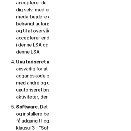
accepterer du, at de oplysninger, du giver os om
dig selv, medlemmer af din husstand eller dine
medarbejdere er rigtige og nøjagtige, og at du er
behørigt autoriseret til at give os disse oplysninger
og til at overvåge deres konto på deres vegne. Du
accepterer endvidere at oplyse dem betingelserne
i denne LSA og garantere deres overholdelse af
denne LSA.
Uautoriseret adgang til din konto
. Du er alene
ansvarlig for at sikre, at dit brugernavn og din
adgangskode beskyttes. Del ikke disse oplysninger
med andre og underret os med det samme om
uautoriseret brug. Du er ansvarlig for alle
aktiviteter, der finder sted på din konto.
Software.
Det kan være nødvendigt at downloade
og installere bestemt software på en enhed for at
få adgang til og for at bruge visse tjenester. Se
klausul 3 – "Softwarelicensvilkår" i denne LSA for