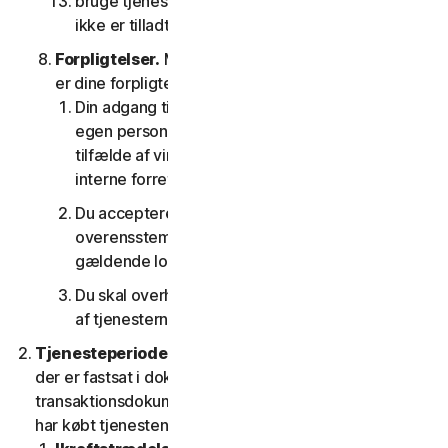
bruge tjenesterne på nogen som helst måde, der
ikke er tilladt i henhold til denne LSA.
Forpligtelser.
Med hensyn til brugen af tjenesten
er dine forpligtelser som følger:
Din adgang til forbrugertjenesterne er kun til din
egen personlige brug eller husstandsbrug, eller i
tilfælde af virksomhedstjenester kun til din
interne forretningsbrug;
Du accepterer at bruge tjenesterne i
overensstemmelse med denne LSA og alle
gældende love og regler
Du skal overholde alle tekniske begrænsninger
af tjenesterne og/eller softwaren.
Tjenesteperiode.
Tjenestens løbetid er den periode,
der er fastsat i dokumentationen eller i den gældende
transaktionsdokumentation fra den udbyder, som du
har købt tjenesten hos.