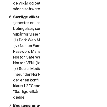
de vilkår og betingelser, der gælder for brugen af
sådan software.
Særlige vilkår for visse tjenester.
Følgende
tjenester er underlagt yderligere vilkår og
betingelser, som er fastsat i klausul 4 – "Særlige
vilkår for visse tjenester" i LSA'en: (i) Cloudbackup;
(ii) Dark Web Monitoring; (iii) Nortons kreditportal;
(iv) Norton Family og Forældrestyring; (v) Norton
Password Manager; (vi) Norton Safe Search og
Norton Safe Web; (vii) Norton Small Business; (viii)
Norton VPN; (ix) Supporttjenester til gendannelse;
(x) Social Media Monitoring og (xi) Teknisk support
(herunder Norton Virus Protection Promise). Hvis
der er en konflikt eller uoverensstemmelse mellem
klausul 2 "Generelle tjenestevilkår", og klausul 4
"Særlige vilkår for visse tjenester", vil klausul 4
gælde.
Begrænsninger.
Med hensyn til brug af