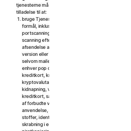
tjenesterne må du ikke, og du må ikke give andre
tilladelse til at:
bruge Tjenesterne til ulovlige eller bedrageriske
formål, inklusive men ikke begrænset til
portscanning, afsendelse af spam og phishing,
scanning efter åbne relæer eller åbne proxies,
afsendelse af uopfordret mail eller enhver
version eller type mail sendt i store mængder,
selvom mailen dirigeres via tredjepartsservere,
enhver pop op-aktivering, brug af stjålne
kreditkort, kreditkortsvindel, økonomisk svig,
kryptovalutabedrageri, cloaking, afpresning,
kidnapning, voldtægt, mord, salg af stjålne
kreditkort, salg af stjålne varer, tilbud eller salg
af forbudte varer til militær brug og dobbelt
anvendelse, tilbud eller salg af kontrollerede
stoffer, identitetstyveri, hacking, pharming,
skrabning i enhver form eller mængde, digital