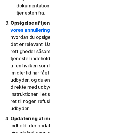
dokumentation fra den udbyder, som du har fået
tjenesten fra.
Opsigelse af tjenester.
Læs
vores annullerings- og refusionspolitik
for at se,
hvordan du opsiger tjenesten og får en refusion, hvis
det er relevant. Uafhængigt af lovbestemte
rettigheder såsom afmeldingsrettigheder kan visse
tjenester indeholde en tilbagebetalingsgaranti, hvis du
af en hvilken som helst grund ikke er tilfreds. Hvis du
imidlertid har fået ret til at bruge tjenesten gennem en
udbyder, og du ønsker at annullere, skal du gøre det
direkte med udbyderen ved at følge denne udbyders
instruktioner. I et sådant tilfælde har du muligvis ikke
ret til nogen refusion af os af gebyrer, du betaler til en
udbyder.
Opdatering af indhold.
Visse tjenester bruger
indhold, der opdateres med jævne mellemrum, såsom
virusdefinitioner, spywaredefinitioner, antispamregler,