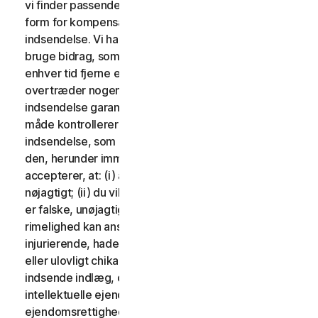
vi finder passende. Der vil ikke blive udbetalt nogen
form for kompensation i forbindelse med brug af din
indsendelse. Vi har ingen forpligtelse til at sende og
bruge bidrag, som du måtte indsende, og vi kan frit til
enhver tid fjerne ethvert bidrag, særligt hvis det
overtræder nogen af disse vilkår. Ved at levere en
indsendelse garanterer du, at du ejer eller på anden
måde kontrollerer alle rettighederne til din
indsendelse, som er nødvendige for, at du kan sende
den, herunder immaterielle rettigheder. Du
accepterer, at: (i) alt indhold i dine indlæg skal være
nøjagtigt; (ii) du vil ikke indsende indlæg, som du ved
er falske, unøjagtige eller vildledende og/eller med
rimelighed kan anses for at være ærekrænkende,
injurierende, hadefulde, stødende, ulovligt truende
eller ulovligt chikanerende for nogen; (iii) du vil ikke
indsende indlæg, der krænker en tredjeparts
intellektuelle ejendomsrettigheder eller andre
ejendomsrettigheder eller rettigheder til offentlighed