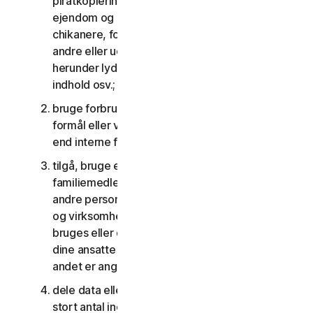
piratkopiering, overtrædelser af intellektuel
ejendom og andre lignende aktiviteter; eller til at
chikanere, forfølge, true, skade eller overvåge
andre eller udnytte børn på nogen måde,
herunder lyd, video, fotografering, digitalt
indhold osv.;
bruge forbrugertjenesterne til kommercielle
formål eller virksomhedstjenesterne til andet
end interne forretningsformål;
tilgå, bruge eller dele forbrugertjenesterne med
familiemedlemmer, ikke-familiemedlemmer eller
andre personer, der ikke bor sammen med dig,
og virksomhedstjenesterne må ikke tilgås,
bruges eller deles med personer, der ikke er
dine ansatte eller en del af din SV, medmindre
andet er angivet i LSA'en eller dokumentationen;
dele data eller andet indhold med et urimeligt
stort antal individer, herunder uden begrænsning