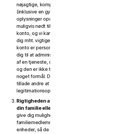
nøjagtige, komplette og aktuelle kontooplysninger
(inklusive en gyldig mailadresse) og holder disse
oplysninger opdaterede. Hvis du ikke gør det, er vi
muligvis nødt til at suspendere eller afslutte din
konto, og vi kan muligvis ikke komme i kontakt med
dig mht. vigtige beskeder om dine tjenester. Din
konto er personlig og må udelukkende bruges af
dig til at administrere dine (eller, hvis det er tilladt
af en tjeneste, din husstands eller SV's) tjenester,
og den er ikke til brug af andre tredjeparter til
noget formål. Du må ikke sælge, overdrage eller
tillade andre at bruge din kontos
legitimationsoplysninger.
Rigtigheden af dine oplysninger (herunder om
din familie eller SV)
. Nogle tjenester kan muligvis
give dig mulighed for at registrere dine
familiemedlemmer, dine medarbejdere eller deres
enheder, så de kan bruge tjenesterne. I så fald