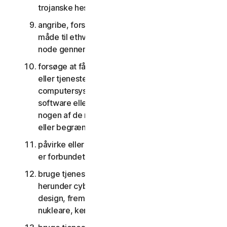
trojanske heste, orme og tidsindstillede bomber
angribe, forstyrre, nægte tjenester på nogen
måde til ethvert andet netværk, computer eller
node gennem tjenesterne
forsøge at få uautoriseret adgang til software
eller tjenester eller andre brugeres konti eller
computersystemer eller netværk forbundet til
software eller tjenester eller forsøge at omgå
nogen af de måder, hvorpå vi beskytter imod
eller begrænser adgang til tjenesterne
påvirke eller forstyrre servere eller netværk, der
er forbundet til nogen tjenester
bruge tjenesterne til noget militært formål,
herunder cyberkrigsførelse, våbenudvikling,
design, fremstilling eller produktion af missiler,
nukleare, kemiske eller biologiske våben