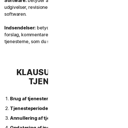
Software:
betyder al vores software, inklusive
udgivelser, revisioner, opdateringer eller forbedringer af
softwaren.
Indsendelser:
betyder al feedback, alle anmeldelser,
forslag, kommentarer eller ideer vedrørende
tjenesterne, som du sender til os.
KLAUSUL 2 – GENERELLE
TJENESTEVILKÅR
Brug af tjenesterne.
Tjenesteperiode.
Annullering af tjeneste.
Opdatering af indhold.