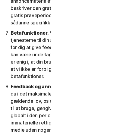
annoncematerialet og/eller dokumentationen, der
beskriver den gratis prøveperiode. Din brug af den
gratis prøveperiode afhænger af, at du efterlever
sådanne specifikke betingelser.
Betafunktioner.
Vi kan inkludere betafunktioner i
tjenesterne til din anvendelse, hvilket gør det muligt
for dig at give feedback. Din brug af betafunktioner
kan være underlagt betaling af gebyrer. Du forstår og
er enig i, at din brug af betafunktionerne er frivillig, og
at vi ikke er forpligtet til at give dig nogen
betafunktioner.
Feedback og anmeldelser.
For ethvert indlæg, giver
du i det maksimale omfang, der er tilladt i henhold til
gældende lov, os og vores datterselskaber tilladelse
til at bruge, gengive, kopiere og oversætte dit indlæg
globalt i den periode, indlæggene er beskyttet af
immaterielle rettigheder, i enhver form og på ethvert
medie uden nogen begrænsning på nogen måde, som