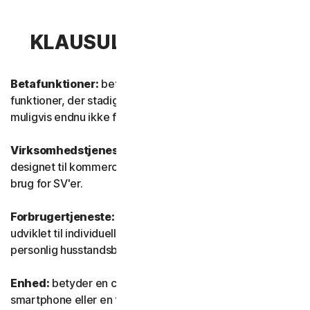
KLAUSUL 1 – DEFINITIONER
Betafunktioner:
betyder nye og/eller opdaterede
funktioner, der stadig er i testtilstand. Disse funktioner er
muligvis endnu ikke fuldt funktionsdygtige eller færdige.
Virksomhedstjeneste:
betyder enhver tjeneste, der er
designet til kommercielle formål og beregnet til intern
brug for SV'er.
Forbrugertjeneste:
betyder enhver tjeneste, der er
udviklet til individuelle forbrugerformål og beregnet til
personlig husstandsbrug.
Enhed:
betyder en computer, en bærbar computer, en
smartphone eller en tablet.