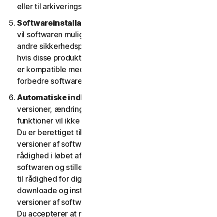
eller til arkiveringsformål.
Softwareinstallation.
Under installationsprocessen
vil softwaren muligvis afinstallere eller deaktivere
andre sikkerhedsprodukter/-tjenester eller dele heraf,
hvis disse produkter/tjenester eller dele af dem ikke
er kompatible med softwaren eller med henblik på at
forbedre softwarens overordnede funktionalitet.
Automatiske indholdsopdateringer.
Nogle
versioner, ændringer, opdateringer, forbedringer eller
funktioner vil ikke være til rådighed på alle platforme.
Du er berettiget til at modtage nye funktioner og
versioner af softwaren, som vi fra tid til anden stiller til
rådighed i løbet af tjenestens løbetid. For at optimere
softwaren og stille den seneste version af softwaren
til rådighed for dig accepterer du, at softwaren kan
downloade og installere nye opdateringer og
versioner af softwaren, når de stilles til rådighed af os.
Du accepterer at modtage og giver os tilladelse til at