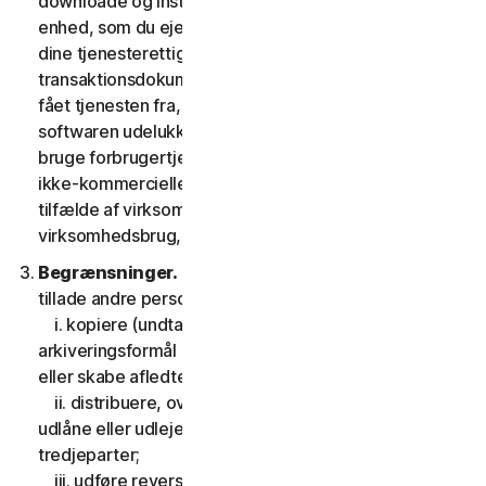
downloade og installere en kopi af softwaren på den
enhed, som du ejer eller kontrollerer som angivet i
dine tjenesterettigheder eller den relevante
transaktionsdokumentation fra den udbyder, du har
fået tjenesten fra, og til at køre en sådan kopi af
softwaren udelukkende med henblik på at tilgå og
bruge forbrugertjenesterne til din egen personlige
ikke-kommercielle brug i tjenestens løbetid, eller, i
tilfælde af virksomhedstjenester, til din interne
virksomhedsbrug, i tjenesteperioden.
Begrænsninger.
Du må ikke, og du må heller ikke
tillade andre personer at:
i. kopiere (undtagen til backup- eller
arkiveringsformål som tilladt nedenfor), modificere
eller skabe afledte værker baseret på softwaren;
ii. distribuere, overdrage, viderelicensere, lease,
udlåne eller udleje din ret til at bruge softwaren til
tredjeparter;
iii. udføre reverse engineering, dekompilering eller