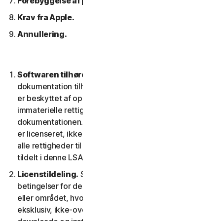
Forebyggelse af piratkopiering af software.
Krav fra Apple.
Annullering.
Softwaren tilhører os.
Softwaren og enhver
dokumentation tilhører os eller vores licensgivere og
er beskyttet af ophavsretlove. Dette inkluderer alle
immaterielle rettigheder i og til softwaren og
dokumentationen. Al software, som vi leverer til dig,
er licenseret, ikke solgt til dig, og vi forbeholder os
alle rettigheder til softwaren, der ikke udtrykkeligt er
tildelt i denne LSA.
Licenstildeling.
Så længe du overholder vilkår og
betingelser for denne LSA, giver vi dig i territoriet
eller området, hvor du fik softwaren, en ikke-
eksklusiv, ikke-overførbar tidsbegrænset licens til at