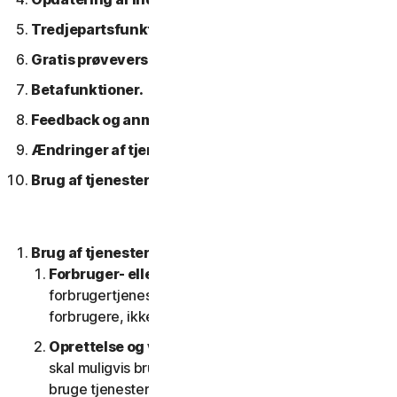
Tredjepartsfunktioner eller -indhold.
Gratis prøveversioner.
Betafunktioner.
Feedback og anmeldelser.
Ændringer af tjenesterne.
Brug af tjenester over et netværk.
Brug af tjenesterne.
Forbruger- eller erhvervstjenester
. Vores
forbrugertjenester er kun designet og egnet til
forbrugere, ikke til SV'er.
Oprettelse og vedligeholdelse af en konto.
Du
skal muligvis bruge en konto for at få adgang til og
bruge tjenesterne. Det er vigtigt, at du giver os