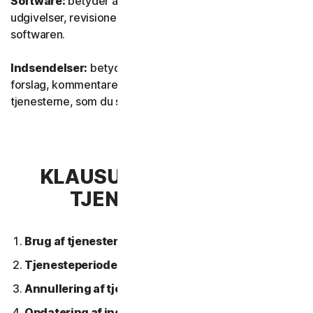
Software:
betyder al vores software, inklusive
udgivelser, revisioner, opdateringer eller forbedringer af
softwaren.
Indsendelser:
betyder al feedback, alle anmeldelser,
forslag, kommentarer eller ideer vedrørende
tjenesterne, som du sender til os.
KLAUSUL 2 – GENERELLE
TJENESTEVILKÅR
Brug af tjenesterne.
Tjenesteperiode.
Annullering af tjeneste.
Opdatering af indhold.