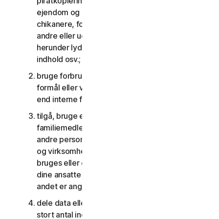
piratkopiering, overtrædelser af intellektuel
ejendom og andre lignende aktiviteter; eller til at
chikanere, forfølge, true, skade eller overvåge
andre eller udnytte børn på nogen måde,
herunder lyd, video, fotografering, digitalt
indhold osv.;
bruge forbrugertjenesterne til kommercielle
formål eller virksomhedstjenesterne til andet
end interne forretningsformål;
tilgå, bruge eller dele forbrugertjenesterne med
familiemedlemmer, ikke-familiemedlemmer eller
andre personer, der ikke bor sammen med dig,
og virksomhedstjenesterne må ikke tilgås,
bruges eller deles med personer, der ikke er
dine ansatte eller en del af din SV, medmindre
andet er angivet i LSA'en eller dokumentationen;
dele data eller andet indhold med et urimeligt
stort antal individer, herunder uden begrænsning