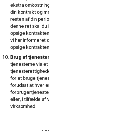
ekstra omkostninger; eller (ii) giver dig ret til at opsige
din kontrakt og modtage en pro rata refusion for
resten af din periode med tjenesten. For at udøve
denne ret skal du informere os om dit ønske om at
opsige kontrakten inden for fjorten (14) dage efter, at
vi har informeret dig om ændringen og din ret til at
opsige kontrakten.
Brug af tjenester over et netværk.
Du kan bruge
tjenesterne via et netværk, forudsat at dine
tjenesterettigheder giver dig adgang til eller mulighed
for at bruge tjenesterne på mere end én enhed, og
forudsat at hver enhed, der tilgår eller bruger
forbrugertjenesterne, tilhører en enkelt husstand
eller, i tilfælde af virksomhedstjenester, en enkelt
virksomhed.