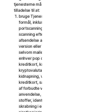
tjenesterne må du ikke, og du må ikke give andre
tilladelse til at:
bruge Tjenesterne til ulovlige eller bedrageriske
formål, inklusive men ikke begrænset til
portscanning, afsendelse af spam og phishing,
scanning efter åbne relæer eller åbne proxies,
afsendelse af uopfordret mail eller enhver
version eller type mail sendt i store mængder,
selvom mailen dirigeres via tredjepartsservere,
enhver pop op-aktivering, brug af stjålne
kreditkort, kreditkortsvindel, økonomisk svig,
kryptovalutabedrageri, cloaking, afpresning,
kidnapning, voldtægt, mord, salg af stjålne
kreditkort, salg af stjålne varer, tilbud eller salg
af forbudte varer til militær brug og dobbelt
anvendelse, tilbud eller salg af kontrollerede
stoffer, identitetstyveri, hacking, pharming,
skrabning i enhver form eller mængde, digital