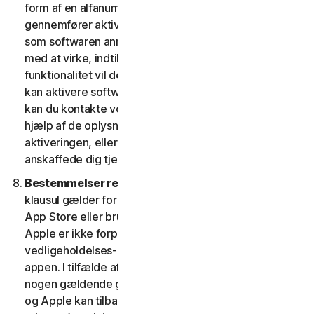
form af en alfanumerisk kode. Hvis du ikke
gennemfører aktiveringen inden for den periode, eller
som softwaren anmoder om, vil softwaren holde op
med at virke, indtil aktiveringen er fuldført; softwarens
funktionalitet vil derefter blive retableret. Hvis du ikke
kan aktivere softwaren under aktiveringsprocessen,
kan du kontakte vores kundeservice og support ved
hjælp af de oplysninger, du modtog under
aktiveringen, eller som du fik af din udbyder, hvis du
anskaffede dig tjenesten fra denne.
Bestemmelser relateret til Apple App Store.
Denne
klausul gælder for enhver software, du får fra Apple
App Store eller bruger som en app på en iOS-enhed.
Apple er ikke forpligtet til at levere nogen
vedligeholdelses- og supporttjenester med hensyn til
appen. I tilfælde af, at softwaren ikke overholder
nogen gældende garanti, kan du give Apple besked,
og Apple kan tilbagebetale appkøbsprisen til dig (hvis