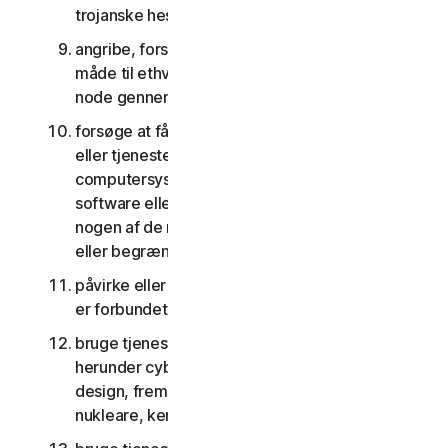
trojanske heste, orme og tidsindstillede bomber
angribe, forstyrre, nægte tjenester på nogen
måde til ethvert andet netværk, computer eller
node gennem tjenesterne
forsøge at få uautoriseret adgang til software
eller tjenester eller andre brugeres konti eller
computersystemer eller netværk forbundet til
software eller tjenester eller forsøge at omgå
nogen af de måder, hvorpå vi beskytter imod
eller begrænser adgang til tjenesterne
påvirke eller forstyrre servere eller netværk, der
er forbundet til nogen tjenester
bruge tjenesterne til noget militært formål,
herunder cyberkrigsførelse, våbenudvikling,
design, fremstilling eller produktion af missiler,
nukleare, kemiske eller biologiske våben