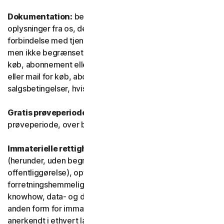
Dokumentation:
betyder alle dokumenter og
oplysninger fra os, der ledsager eller stilles til rådighed i
forbindelse med tjenesten og/eller softwaren (herunder,
men ikke begrænset til, emballage eller oplysninger om
køb, abonnement eller fornyelse, såsom en kvittering
eller mail for køb, abonnement eller fornyelse, og
salgsbetingelser, hvis du handler direkte med os).
Gratis prøveperiode:
Tjeneste, der tilbydes i en gratis
prøveperiode, over begrænset eller ubegrænset tid.
Immaterielle rettigheder:
betyder patentrettigheder
(herunder, uden begrænsning, patentansøgninger og
offentliggørelse), opfindelser, ophavsrettigheder,
forretningshemmeligheder, ideelle rettigheder,
knowhow, data- og databaserettigheder samt enhver
anden form for immaterielle ejendomsrettigheder, der er
anerkendt i ethvert land eller enhver jurisdiktion i verden.