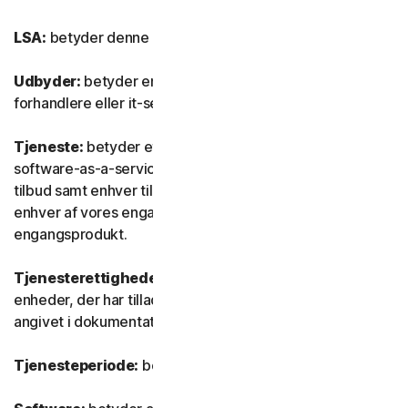
LSA:
betyder denne Licens- og serviceaftale.
Udbyder:
betyder enhver af vores autoriserede
forhandlere eller it-serviceudbydere.
Tjeneste:
betyder ethvert af vores tjeneste- eller
software-as-a-service (SaaS) abonnementsbaserede
tilbud samt enhver tilknyttet funktion eller tjeneste samt
enhver af vores engangstjenester eller ethvert
engangsprodukt.
Tjenesterettigheder:
betyder det antal og den type
enheder, der har tilladelse til at bruge softwaren, som
angivet i dokumentationen.
Tjenesteperiode:
betyder tjenestens varighed.