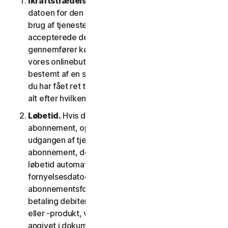
Ikraftstrædelsesdato.
Den begynder på (a)
datoen for den første installation af softwaren eller
brug af tjenesten; eller (b) datoen, hvor du
accepterede denne LSA; eller (c) den dato, hvor du
gennemfører købet, hvis du har købt tjenesten i
vores onlinebutik; eller (d) den dato, der er
bestemt af en sådan udbyder som gældende, hvis
du har fået ret til at bruge tjenesten fra en udbyder,
alt efter hvilken dato der kommer først.
Løbetid.
Hvis du har et tidsbegrænset
abonnement, opsiges din tjeneste automatisk ved
udgangen af tjenestens løbetid. Hvis du har et
abonnement, der fornys automatisk, vil tjenestens
løbetid automatisk blive fornyet på
fornyelsesdatoen, medmindre du annullerer
abonnementsfornyelsen inden den dag, hvor din
betaling debiteres. Hvis du har en engangstjeneste
eller -produkt, vil tjenestens løbetid vare som
angivet i dokumentationen eller den gældende