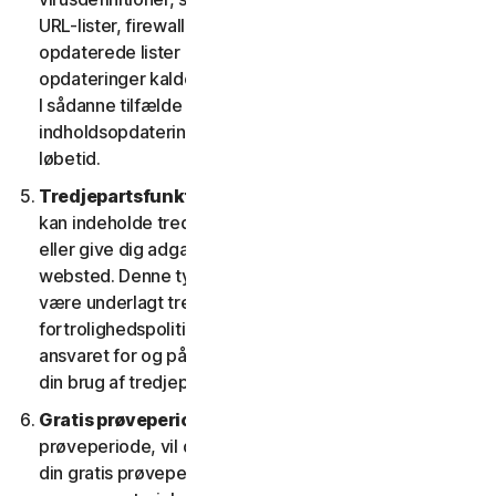
URL-lister, firewallregler, data om sikkerhedshuller og
opdaterede lister over godkendte websteder. Disse
opdateringer kaldes under ét "indholdsopdateringer".
I sådanne tilfælde har du adgang til gældende
indholdsopdateringer til tjenesterne i tjenestens
løbetid.
Tredjepartsfunktioner eller -indhold.
Tjenesterne
kan indeholde tredjepartsfunktioner og -funktionalitet
eller give dig adgang til indhold på en tredjeparts
websted. Denne type funktioner eller indhold kan
være underlagt tredjeparters tjenestevilkår og
fortrolighedspolitikker. Du anerkender alene at have
ansvaret for og påtager dig enhver risiko, der følger af
din brug af tredjepartsressourcer.
Gratis prøveperioder.
Hvis vi tilbyder en gratis
prøveperiode, vil de specifikke vilkår, der gælder for
din gratis prøveperiode, blive angivet ved tilmelding, i