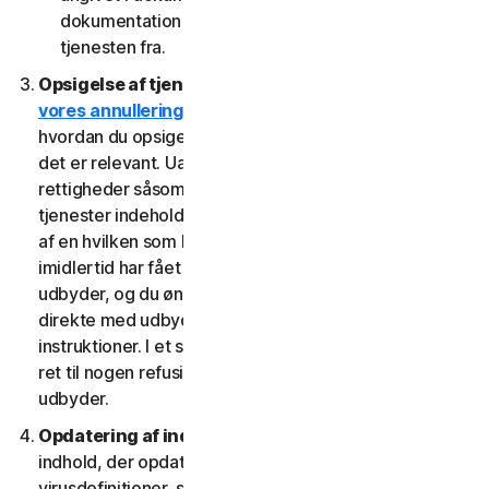
dokumentation fra den udbyder, som du har fået
tjenesten fra.
Opsigelse af tjenester.
Læs
vores annullerings- og refusionspolitik
for at se,
hvordan du opsiger tjenesten og får en refusion, hvis
det er relevant. Uafhængigt af lovbestemte
rettigheder såsom afmeldingsrettigheder kan visse
tjenester indeholde en tilbagebetalingsgaranti, hvis du
af en hvilken som helst grund ikke er tilfreds. Hvis du
imidlertid har fået ret til at bruge tjenesten gennem en
udbyder, og du ønsker at annullere, skal du gøre det
direkte med udbyderen ved at følge denne udbyders
instruktioner. I et sådant tilfælde har du muligvis ikke
ret til nogen refusion af os af gebyrer, du betaler til en
udbyder.
Opdatering af indhold.
Visse tjenester bruger
indhold, der opdateres med jævne mellemrum, såsom
virusdefinitioner, spywaredefinitioner, antispamregler,