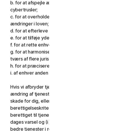
b. for at afspejle ændringer i karakteren af
cybertrusler;
c. for at overholde gældende lovgivning og afspejle
ændringer i loven;
d. for at efterleve krav pålagt af et tilsynsorgan;
e. for at tilføje yderligere funktionalitet;
f. for at rette enhver fejl;
g. for at harmonisere tjenesterne eller vilkårene på
tværs af flere jurisdiktioner;
h. for at præcisere vilkårene; og
i. af enhver anden gyldig grund.
Hvis vi afbryder tjenesterne, foretager en væsentlig
ændring af tjenesterne, som kan være til væsentlig
skade for dig, eller indfører eller ændrer
berettigelseskriterier, så du ikke længere er
berettiget til tjenesterne, giver vi dig fjorten (14)
dages varsel og (i) giver dig sammenlignelige eller
bedre tjenester i resten af din tjenesteperiode uden