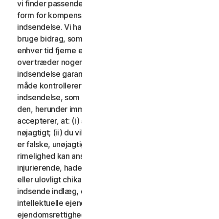
vi finder passende. Der vil ikke blive udbetalt nogen
form for kompensation i forbindelse med brug af din
indsendelse. Vi har ingen forpligtelse til at sende og
bruge bidrag, som du måtte indsende, og vi kan frit til
enhver tid fjerne ethvert bidrag, særligt hvis det
overtræder nogen af disse vilkår. Ved at levere en
indsendelse garanterer du, at du ejer eller på anden
måde kontrollerer alle rettighederne til din
indsendelse, som er nødvendige for, at du kan sende
den, herunder immaterielle rettigheder. Du
accepterer, at: (i) alt indhold i dine indlæg skal være
nøjagtigt; (ii) du vil ikke indsende indlæg, som du ved
er falske, unøjagtige eller vildledende og/eller med
rimelighed kan anses for at være ærekrænkende,
injurierende, hadefulde, stødende, ulovligt truende
eller ulovligt chikanerende for nogen; (iii) du vil ikke
indsende indlæg, der krænker en tredjeparts
intellektuelle ejendomsrettigheder eller andre
ejendomsrettigheder eller rettigheder til offentlighed