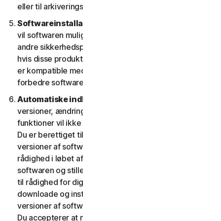
eller til arkiveringsformål.
Softwareinstallation.
Under installationsprocessen
vil softwaren muligvis afinstallere eller deaktivere
andre sikkerhedsprodukter/-tjenester eller dele heraf,
hvis disse produkter/tjenester eller dele af dem ikke
er kompatible med softwaren eller med henblik på at
forbedre softwarens overordnede funktionalitet.
Automatiske indholdsopdateringer.
Nogle
versioner, ændringer, opdateringer, forbedringer eller
funktioner vil ikke være til rådighed på alle platforme.
Du er berettiget til at modtage nye funktioner og
versioner af softwaren, som vi fra tid til anden stiller til
rådighed i løbet af tjenestens løbetid. For at optimere
softwaren og stille den seneste version af softwaren
til rådighed for dig accepterer du, at softwaren kan
downloade og installere nye opdateringer og
versioner af softwaren, når de stilles til rådighed af os.
Du accepterer at modtage og giver os tilladelse til at