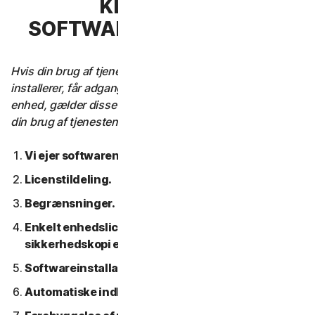
KLAUSUL 3 –
SOFTWARELICENSVILKÅR
Hvis din brug af tjenesten kræver, at du downloader,
installerer, får adgang til eller bruger software på en
enhed, gælder disse softwarelicensbetingelser også for
din brug af tjenesten.
Vi ejer softwaren.
Licenstildeling.
Begrænsninger.
Enkelt enhedslicens; Kun en arkiv- eller
sikkerhedskopi er tilladt.
Softwareinstallation.
Automatiske indholdsopdateringer.