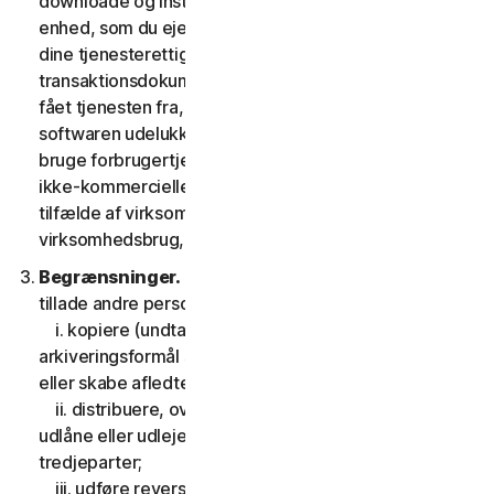
downloade og installere en kopi af softwaren på den
enhed, som du ejer eller kontrollerer som angivet i
dine tjenesterettigheder eller den relevante
transaktionsdokumentation fra den udbyder, du har
fået tjenesten fra, og til at køre en sådan kopi af
softwaren udelukkende med henblik på at tilgå og
bruge forbrugertjenesterne til din egen personlige
ikke-kommercielle brug i tjenestens løbetid, eller, i
tilfælde af virksomhedstjenester, til din interne
virksomhedsbrug, i tjenesteperioden.
Begrænsninger.
Du må ikke, og du må heller ikke
tillade andre personer at:
i. kopiere (undtagen til backup- eller
arkiveringsformål som tilladt nedenfor), modificere
eller skabe afledte værker baseret på softwaren;
ii. distribuere, overdrage, viderelicensere, lease,
udlåne eller udleje din ret til at bruge softwaren til
tredjeparter;
iii. udføre reverse engineering, dekompilering eller