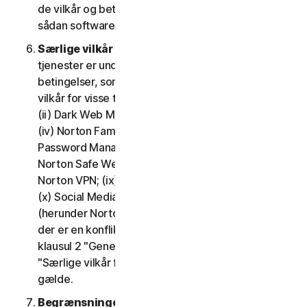
de vilkår og betingelser, der gælder for brugen af
sådan software.
Særlige vilkår for visse tjenester.
Følgende
tjenester er underlagt yderligere vilkår og
betingelser, som er fastsat i klausul 4 – "Særlige
vilkår for visse tjenester" i LSA'en: (i) Cloudbackup;
(ii) Dark Web Monitoring; (iii) Nortons kreditportal;
(iv) Norton Family og Forældrestyring; (v) Norton
Password Manager; (vi) Norton Safe Search og
Norton Safe Web; (vii) Norton Small Business; (viii)
Norton VPN; (ix) Supporttjenester til gendannelse;
(x) Social Media Monitoring og (xi) Teknisk support
(herunder Norton Virus Protection Promise). Hvis
der er en konflikt eller uoverensstemmelse mellem
klausul 2 "Generelle tjenestevilkår", og klausul 4
"Særlige vilkår for visse tjenester", vil klausul 4
gælde.
Begrænsninger.
Med hensyn til brug af