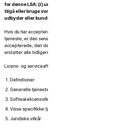
for denne LSA: (i) undlad at downloade, installere,
tilgå eller bruge vores tjenester, og (ii) kontakt din
udbyder eller kundeservice og support.
Hvis du har accepteret flere versioner af denne LSA til en
tjeneste, er den seneste version af LSA, du
accepterede, den der gælder for dig og os og den
erstatter alle tidligere versioner.
Licens- og serviceaftalen dækker:
Definitioner
Generelle tjenestevilkår
Softwarelicensvilkår
Visse specifikke tjenestevilkår
Juridiske vilkår