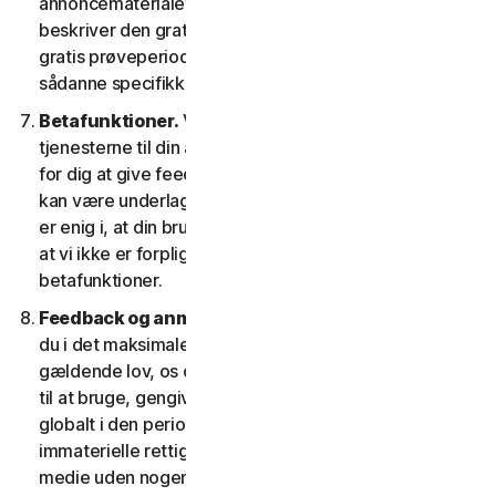
annoncematerialet og/eller dokumentationen, der
beskriver den gratis prøveperiode. Din brug af den
gratis prøveperiode afhænger af, at du efterlever
sådanne specifikke betingelser.
Betafunktioner.
Vi kan inkludere betafunktioner i
tjenesterne til din anvendelse, hvilket gør det muligt
for dig at give feedback. Din brug af betafunktioner
kan være underlagt betaling af gebyrer. Du forstår og
er enig i, at din brug af betafunktionerne er frivillig, og
at vi ikke er forpligtet til at give dig nogen
betafunktioner.
Feedback og anmeldelser.
For ethvert indlæg, giver
du i det maksimale omfang, der er tilladt i henhold til
gældende lov, os og vores datterselskaber tilladelse
til at bruge, gengive, kopiere og oversætte dit indlæg
globalt i den periode, indlæggene er beskyttet af
immaterielle rettigheder, i enhver form og på ethvert
medie uden nogen begrænsning på nogen måde, som