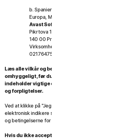
b. Spanien, Frankrig, Italien og resten af
Europa, Mellemøsten og Afrika
Avast Software s.r.o.
Pikrtova 1737/1a, Nusle,
140 00 Praha 4 Tjekkiet
Virksomhedens registreringsnummer:
02176475 og momsnummer: CZ02176475
Læs alle vilkår og betingelser for denne LSA
omhyggeligt, før du bruger vores tjenester. De
indeholder vigtige oplysninger om dine rettigheder
og forpligtelser.
Ved at klikke på "Jeg accepterer" eller på anden måde
elektronisk indikere samtykke, accepterer du vilkårene
og betingelserne for denne LSA.
Hvis du ikke accepterer vilkårene og betingelserne