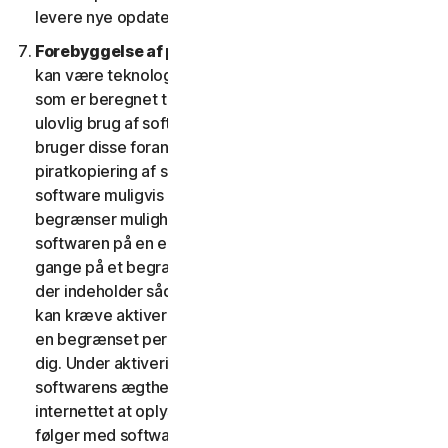
levere nye opdateringer og versioner til din enhed.
Forebyggelse af piratkopiering af software.
Der
kan være teknologiske forholdsregler i softwaren,
som er beregnet til at forhindre uautoriseret eller
ulovlig brug af softwaren. Du accepterer, at vi muligvis
bruger disse foranstaltninger til at beskytte os mod
piratkopiering af software (f.eks. indeholder denne
software muligvis håndhævelsesteknologi, som
begrænser muligheden for at afinstallere og fjerne
softwaren på en enhed mere end et begrænset antal
gange på et begrænset antal enheder). Softwaren,
der indeholder sådanne teknologiske foranstaltninger,
kan kræve aktivering. I så fald virker softwaren kun i
en begrænset periode, indtil den bliver aktiveret af
dig. Under aktiveringen vil du måske – for at bekræfte
softwarens ægthed – blive anmodet om via
internettet at oplyse din unikke aktiveringsnøgle, som
følger med softwaren og enhedskonfigurationen i