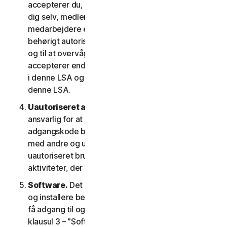
accepterer du, at de oplysninger, du giver os om
dig selv, medlemmer af din husstand eller dine
medarbejdere er rigtige og nøjagtige, og at du er
behørigt autoriseret til at give os disse oplysninger
og til at overvåge deres konto på deres vegne. Du
accepterer endvidere at oplyse dem betingelserne
i denne LSA og garantere deres overholdelse af
denne LSA.
Uautoriseret adgang til din konto
. Du er alene
ansvarlig for at sikre, at dit brugernavn og din
adgangskode beskyttes. Del ikke disse oplysninger
med andre og underret os med det samme om
uautoriseret brug. Du er ansvarlig for alle
aktiviteter, der finder sted på din konto.
Software.
Det kan være nødvendigt at downloade
og installere bestemt software på en enhed for at
få adgang til og for at bruge visse tjenester. Se
klausul 3 – "Softwarelicensvilkår" i denne LSA for