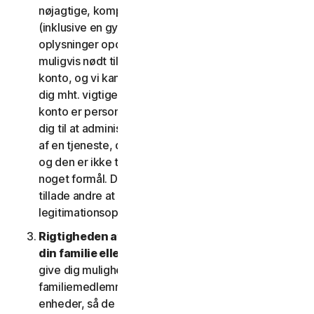
nøjagtige, komplette og aktuelle kontooplysninger
(inklusive en gyldig mailadresse) og holder disse
oplysninger opdaterede. Hvis du ikke gør det, er vi
muligvis nødt til at suspendere eller afslutte din
konto, og vi kan muligvis ikke komme i kontakt med
dig mht. vigtige beskeder om dine tjenester. Din
konto er personlig og må udelukkende bruges af
dig til at administrere dine (eller, hvis det er tilladt
af en tjeneste, din husstands eller SV's) tjenester,
og den er ikke til brug af andre tredjeparter til
noget formål. Du må ikke sælge, overdrage eller
tillade andre at bruge din kontos
legitimationsoplysninger.
Rigtigheden af dine oplysninger (herunder om
din familie eller SV)
. Nogle tjenester kan muligvis
give dig mulighed for at registrere dine
familiemedlemmer, dine medarbejdere eller deres
enheder, så de kan bruge tjenesterne. I så fald