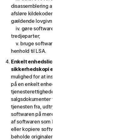
disassemblering af softwaren, eller gøre forsøg på at
afsløre kildekoden, undtagen, og kun i det omfang
gældende lovgivning udtrykkeligt tillader det;
iv. gøre softwarens funktionalitet tilgængelig for
tredjeparter;
v. bruge softwaren på en måde, der ikke er tilladt i
henhold til LSA.
Enkelt enhedslicens; Kun en arkiv- eller
sikkerhedskopi er tilladt.
Denne LSA giver dig kun
mulighed for at installere en kopi af softwaren til brug
på en enkelt enhed, medmindre dine
tjenesterettigheder eller de gældende
salgsdokumenter fra den udbyder, som du fik
tjenesten fra, udtrykkeligt tillader dig at bruge
softwaren på mere end en enhed. Du må tage én kopi
af softwaren som backup eller til arkiveringsformål
eller kopiere softwaren til harddisken på din enhed og
beholde originalen, dog kun med henblik på backup