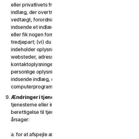
eller privatlivets fred; (iv) du vil ikke indsende et
indlæg, der overtræder nogen gældende lov,
vedtægt, forordning eller forskrift; (v) du vil ikke
indsende et indlæg, som du blev kompenseret for
eller fik nogen form for vederlag for af nogen
tredjepart; (vi) du vil ikke indsende indlæg, der
indeholder oplysninger, der refererer til andre
websteder, adresser, mailadresser,
kontaktoplysninger, telefonnumre eller andre
personlige oplysninger for nogen; og (vii) du vil ikke
indsende indlæg, der indeholder potentielt skadelige
computerprogrammer eller filer.
Ændringer i tjenesterne.
Vi kan ændre eller afbryde
tjenesterne eller indføre eller variere kriterierne for
berettigelse til tjenesterne af en eller flere følgende
årsager:
a. for at afspejle ændringer i teknologien;