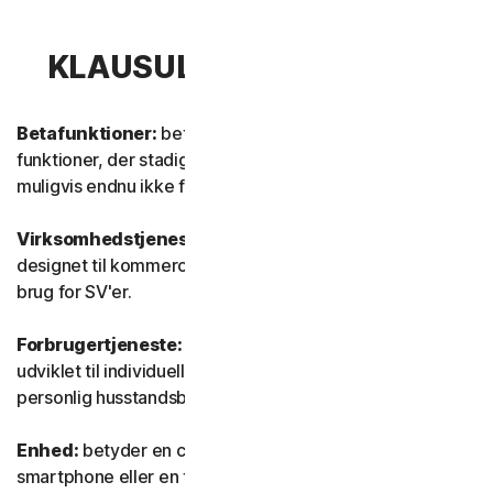
KLAUSUL 1 – DEFINITIONER
Betafunktioner:
betyder nye og/eller opdaterede
funktioner, der stadig er i testtilstand. Disse funktioner er
muligvis endnu ikke fuldt funktionsdygtige eller færdige.
Virksomhedstjeneste:
betyder enhver tjeneste, der er
designet til kommercielle formål og beregnet til intern
brug for SV'er.
Forbrugertjeneste:
betyder enhver tjeneste, der er
udviklet til individuelle forbrugerformål og beregnet til
personlig husstandsbrug.
Enhed:
betyder en computer, en bærbar computer, en
smartphone eller en tablet.