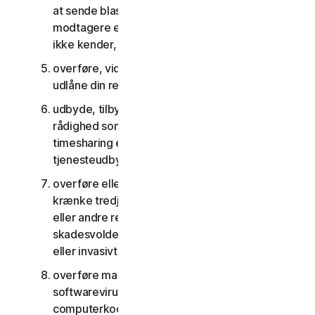
at sende blast-kommunikation til et stort antal
modtagere eller dele indhold med personer, du
ikke kender, eller som ikke kender dig
overføre, viderelicensere, leje, lease og/eller
udlåne din ret til at bruge tjenesterne
udbyde, tilbyde eller stille tjenesterne til
rådighed som del af en aftale om anlægsstyring,
timesharing eller som en del af en aftale med en
tjenesteudbyder eller et servicebureau
overføre eller opbevare materiale, der kan
krænke tredjemands immaterielle rettigheder
eller andre rettigheder, eller som er ulovligt,
skadesvoldene, ærekrænkende, injurierende
eller invasivt for andres privatliv
overføre materiale, der indeholder
softwarevirus eller anden skadelig
computerkode eller skadelige filer, for eksempel