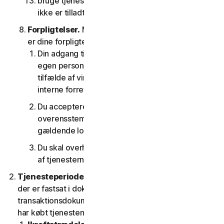
bruge tjenesterne på nogen som helst måde, der
ikke er tilladt i henhold til denne LSA.
Forpligtelser.
Med hensyn til brugen af tjenesten
er dine forpligtelser som følger:
Din adgang til forbrugertjenesterne er kun til din
egen personlige brug eller husstandsbrug, eller i
tilfælde af virksomhedstjenester kun til din
interne forretningsbrug;
Du accepterer at bruge tjenesterne i
overensstemmelse med denne LSA og alle
gældende love og regler
Du skal overholde alle tekniske begrænsninger
af tjenesterne og/eller softwaren.
Tjenesteperiode.
Tjenestens løbetid er den periode,
der er fastsat i dokumentationen eller i den gældende
transaktionsdokumentation fra den udbyder, som du
har købt tjenesten hos.