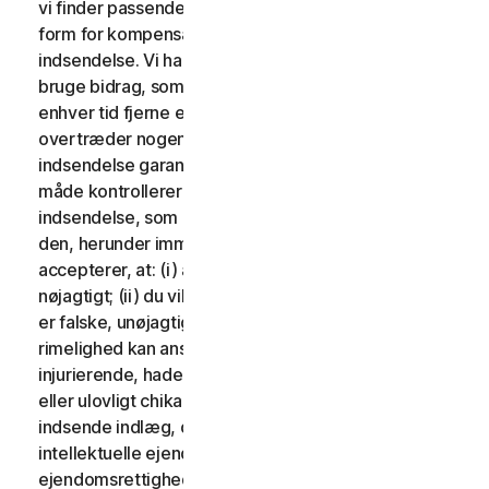
vi finder passende. Der vil ikke blive udbetalt nogen
form for kompensation i forbindelse med brug af din
indsendelse. Vi har ingen forpligtelse til at sende og
bruge bidrag, som du måtte indsende, og vi kan frit til
enhver tid fjerne ethvert bidrag, særligt hvis det
overtræder nogen af disse vilkår. Ved at levere en
indsendelse garanterer du, at du ejer eller på anden
måde kontrollerer alle rettighederne til din
indsendelse, som er nødvendige for, at du kan sende
den, herunder immaterielle rettigheder. Du
accepterer, at: (i) alt indhold i dine indlæg skal være
nøjagtigt; (ii) du vil ikke indsende indlæg, som du ved
er falske, unøjagtige eller vildledende og/eller med
rimelighed kan anses for at være ærekrænkende,
injurierende, hadefulde, stødende, ulovligt truende
eller ulovligt chikanerende for nogen; (iii) du vil ikke
indsende indlæg, der krænker en tredjeparts
intellektuelle ejendomsrettigheder eller andre
ejendomsrettigheder eller rettigheder til offentlighed