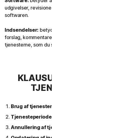
Software:
betyder al vores software, inklusive
udgivelser, revisioner, opdateringer eller forbedringer af
softwaren.
Indsendelser:
betyder al feedback, alle anmeldelser,
forslag, kommentarer eller ideer vedrørende
tjenesterne, som du sender til os.
KLAUSUL 2 – GENERELLE
TJENESTEVILKÅR
Brug af tjenesterne.
Tjenesteperiode.
Annullering af tjeneste.
Opdatering af indhold.