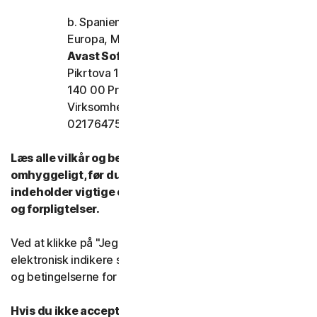
b. Spanien, Frankrig, Italien og resten af
Europa, Mellemøsten og Afrika
Avast Software s.r.o.
Pikrtova 1737/1a, Nusle,
140 00 Praha 4 Tjekkiet
Virksomhedens registreringsnummer:
02176475 og momsnummer: CZ02176475
Læs alle vilkår og betingelser for denne LSA
omhyggeligt, før du bruger vores tjenester. De
indeholder vigtige oplysninger om dine rettigheder
og forpligtelser.
Ved at klikke på "Jeg accepterer" eller på anden måde
elektronisk indikere samtykke, accepterer du vilkårene
og betingelserne for denne LSA.
Hvis du ikke accepterer vilkårene og betingelserne