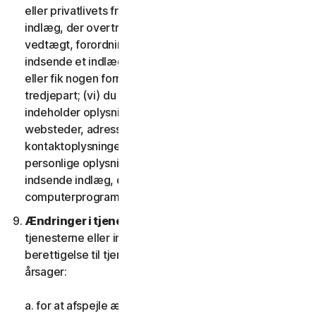
eller privatlivets fred; (iv) du vil ikke indsende et
indlæg, der overtræder nogen gældende lov,
vedtægt, forordning eller forskrift; (v) du vil ikke
indsende et indlæg, som du blev kompenseret for
eller fik nogen form for vederlag for af nogen
tredjepart; (vi) du vil ikke indsende indlæg, der
indeholder oplysninger, der refererer til andre
websteder, adresser, mailadresser,
kontaktoplysninger, telefonnumre eller andre
personlige oplysninger for nogen; og (vii) du vil ikke
indsende indlæg, der indeholder potentielt skadelige
computerprogrammer eller filer.
Ændringer i tjenesterne.
Vi kan ændre eller afbryde
tjenesterne eller indføre eller variere kriterierne for
berettigelse til tjenesterne af en eller flere følgende
årsager:
a. for at afspejle ændringer i teknologien;