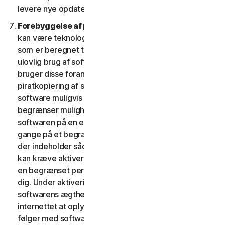
levere nye opdateringer og versioner til din enhed.
Forebyggelse af piratkopiering af software.
Der
kan være teknologiske forholdsregler i softwaren,
som er beregnet til at forhindre uautoriseret eller
ulovlig brug af softwaren. Du accepterer, at vi muligvis
bruger disse foranstaltninger til at beskytte os mod
piratkopiering af software (f.eks. indeholder denne
software muligvis håndhævelsesteknologi, som
begrænser muligheden for at afinstallere og fjerne
softwaren på en enhed mere end et begrænset antal
gange på et begrænset antal enheder). Softwaren,
der indeholder sådanne teknologiske foranstaltninger,
kan kræve aktivering. I så fald virker softwaren kun i
en begrænset periode, indtil den bliver aktiveret af
dig. Under aktiveringen vil du måske – for at bekræfte
softwarens ægthed – blive anmodet om via
internettet at oplyse din unikke aktiveringsnøgle, som
følger med softwaren og enhedskonfigurationen i