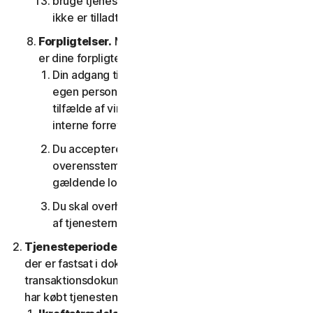
bruge tjenesterne på nogen som helst måde, der
ikke er tilladt i henhold til denne LSA.
Forpligtelser.
Med hensyn til brugen af tjenesten
er dine forpligtelser som følger:
Din adgang til forbrugertjenesterne er kun til din
egen personlige brug eller husstandsbrug, eller i
tilfælde af virksomhedstjenester kun til din
interne forretningsbrug;
Du accepterer at bruge tjenesterne i
overensstemmelse med denne LSA og alle
gældende love og regler
Du skal overholde alle tekniske begrænsninger
af tjenesterne og/eller softwaren.
Tjenesteperiode.
Tjenestens løbetid er den periode,
der er fastsat i dokumentationen eller i den gældende
transaktionsdokumentation fra den udbyder, som du
har købt tjenesten hos.