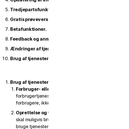
Tredjepartsfunktioner eller -indhold.
Gratis prøveversioner.
Betafunktioner.
Feedback og anmeldelser.
Ændringer af tjenesterne.
Brug af tjenester over et netværk.
Brug af tjenesterne.
Forbruger- eller erhvervstjenester
. Vores
forbrugertjenester er kun designet og egnet til
forbrugere, ikke til SV'er.
Oprettelse og vedligeholdelse af en konto.
Du
skal muligvis bruge en konto for at få adgang til og
bruge tjenesterne. Det er vigtigt, at du giver os