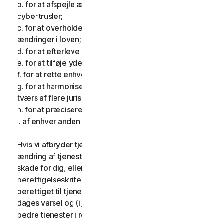
b. for at afspejle ændringer i karakteren af
cybertrusler;
c. for at overholde gældende lovgivning og afspejle
ændringer i loven;
d. for at efterleve krav pålagt af et tilsynsorgan;
e. for at tilføje yderligere funktionalitet;
f. for at rette enhver fejl;
g. for at harmonisere tjenesterne eller vilkårene på
tværs af flere jurisdiktioner;
h. for at præcisere vilkårene; og
i. af enhver anden gyldig grund.
Hvis vi afbryder tjenesterne, foretager en væsentlig
ændring af tjenesterne, som kan være til væsentlig
skade for dig, eller indfører eller ændrer
berettigelseskriterier, så du ikke længere er
berettiget til tjenesterne, giver vi dig fjorten (14)
dages varsel og (i) giver dig sammenlignelige eller
bedre tjenester i resten af din tjenesteperiode uden