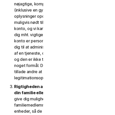
nøjagtige, komplette og aktuelle kontooplysninger
(inklusive en gyldig mailadresse) og holder disse
oplysninger opdaterede. Hvis du ikke gør det, er vi
muligvis nødt til at suspendere eller afslutte din
konto, og vi kan muligvis ikke komme i kontakt med
dig mht. vigtige beskeder om dine tjenester. Din
konto er personlig og må udelukkende bruges af
dig til at administrere dine (eller, hvis det er tilladt
af en tjeneste, din husstands eller SV's) tjenester,
og den er ikke til brug af andre tredjeparter til
noget formål. Du må ikke sælge, overdrage eller
tillade andre at bruge din kontos
legitimationsoplysninger.
Rigtigheden af dine oplysninger (herunder om
din familie eller SV)
. Nogle tjenester kan muligvis
give dig mulighed for at registrere dine
familiemedlemmer, dine medarbejdere eller deres
enheder, så de kan bruge tjenesterne. I så fald