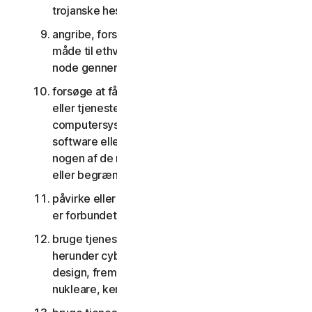
trojanske heste, orme og tidsindstillede bomber
angribe, forstyrre, nægte tjenester på nogen
måde til ethvert andet netværk, computer eller
node gennem tjenesterne
forsøge at få uautoriseret adgang til software
eller tjenester eller andre brugeres konti eller
computersystemer eller netværk forbundet til
software eller tjenester eller forsøge at omgå
nogen af de måder, hvorpå vi beskytter imod
eller begrænser adgang til tjenesterne
påvirke eller forstyrre servere eller netværk, der
er forbundet til nogen tjenester
bruge tjenesterne til noget militært formål,
herunder cyberkrigsførelse, våbenudvikling,
design, fremstilling eller produktion af missiler,
nukleare, kemiske eller biologiske våben