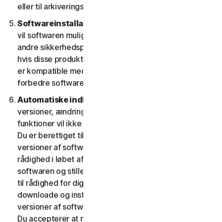
eller til arkiveringsformål.
Softwareinstallation.
Under installationsprocessen
vil softwaren muligvis afinstallere eller deaktivere
andre sikkerhedsprodukter/-tjenester eller dele heraf,
hvis disse produkter/tjenester eller dele af dem ikke
er kompatible med softwaren eller med henblik på at
forbedre softwarens overordnede funktionalitet.
Automatiske indholdsopdateringer.
Nogle
versioner, ændringer, opdateringer, forbedringer eller
funktioner vil ikke være til rådighed på alle platforme.
Du er berettiget til at modtage nye funktioner og
versioner af softwaren, som vi fra tid til anden stiller til
rådighed i løbet af tjenestens løbetid. For at optimere
softwaren og stille den seneste version af softwaren
til rådighed for dig accepterer du, at softwaren kan
downloade og installere nye opdateringer og
versioner af softwaren, når de stilles til rådighed af os.
Du accepterer at modtage og giver os tilladelse til at