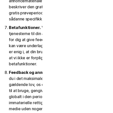
annoncematerialet og/eller dokumentationen, der
beskriver den gratis prøveperiode. Din brug af den
gratis prøveperiode afhænger af, at du efterlever
sådanne specifikke betingelser.
Betafunktioner.
Vi kan inkludere betafunktioner i
tjenesterne til din anvendelse, hvilket gør det muligt
for dig at give feedback. Din brug af betafunktioner
kan være underlagt betaling af gebyrer. Du forstår og
er enig i, at din brug af betafunktionerne er frivillig, og
at vi ikke er forpligtet til at give dig nogen
betafunktioner.
Feedback og anmeldelser.
For ethvert indlæg, giver
du i det maksimale omfang, der er tilladt i henhold til
gældende lov, os og vores datterselskaber tilladelse
til at bruge, gengive, kopiere og oversætte dit indlæg
globalt i den periode, indlæggene er beskyttet af
immaterielle rettigheder, i enhver form og på ethvert
medie uden nogen begrænsning på nogen måde, som