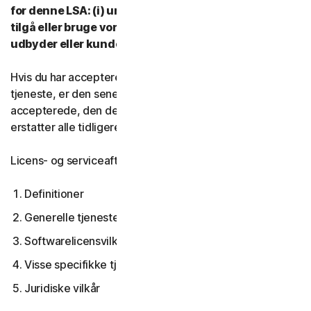
for denne LSA: (i) undlad at downloade, installere,
tilgå eller bruge vores tjenester, og (ii) kontakt din
udbyder eller kundeservice og support.
Hvis du har accepteret flere versioner af denne LSA til en
tjeneste, er den seneste version af LSA, du
accepterede, den der gælder for dig og os og den
erstatter alle tidligere versioner.
Licens- og serviceaftalen dækker:
Definitioner
Generelle tjenestevilkår
Softwarelicensvilkår
Visse specifikke tjenestevilkår
Juridiske vilkår