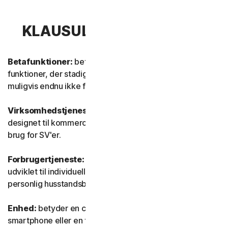
KLAUSUL 1 – DEFINITIONER
Betafunktioner:
betyder nye og/eller opdaterede
funktioner, der stadig er i testtilstand. Disse funktioner er
muligvis endnu ikke fuldt funktionsdygtige eller færdige.
Virksomhedstjeneste:
betyder enhver tjeneste, der er
designet til kommercielle formål og beregnet til intern
brug for SV'er.
Forbrugertjeneste:
betyder enhver tjeneste, der er
udviklet til individuelle forbrugerformål og beregnet til
personlig husstandsbrug.
Enhed:
betyder en computer, en bærbar computer, en
smartphone eller en tablet.