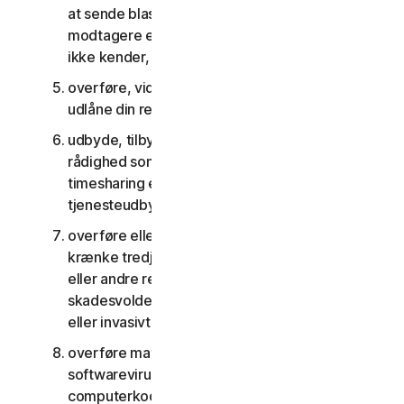
at sende blast-kommunikation til et stort antal
modtagere eller dele indhold med personer, du
ikke kender, eller som ikke kender dig
overføre, viderelicensere, leje, lease og/eller
udlåne din ret til at bruge tjenesterne
udbyde, tilbyde eller stille tjenesterne til
rådighed som del af en aftale om anlægsstyring,
timesharing eller som en del af en aftale med en
tjenesteudbyder eller et servicebureau
overføre eller opbevare materiale, der kan
krænke tredjemands immaterielle rettigheder
eller andre rettigheder, eller som er ulovligt,
skadesvoldene, ærekrænkende, injurierende
eller invasivt for andres privatliv
overføre materiale, der indeholder
softwarevirus eller anden skadelig
computerkode eller skadelige filer, for eksempel