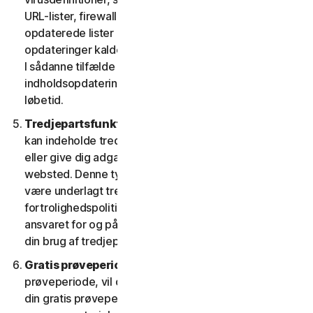
URL-lister, firewallregler, data om sikkerhedshuller og
opdaterede lister over godkendte websteder. Disse
opdateringer kaldes under ét "indholdsopdateringer".
I sådanne tilfælde har du adgang til gældende
indholdsopdateringer til tjenesterne i tjenestens
løbetid.
Tredjepartsfunktioner eller -indhold.
Tjenesterne
kan indeholde tredjepartsfunktioner og -funktionalitet
eller give dig adgang til indhold på en tredjeparts
websted. Denne type funktioner eller indhold kan
være underlagt tredjeparters tjenestevilkår og
fortrolighedspolitikker. Du anerkender alene at have
ansvaret for og påtager dig enhver risiko, der følger af
din brug af tredjepartsressourcer.
Gratis prøveperioder.
Hvis vi tilbyder en gratis
prøveperiode, vil de specifikke vilkår, der gælder for
din gratis prøveperiode, blive angivet ved tilmelding, i