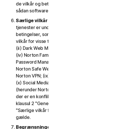
de vilkår og betingelser, der gælder for brugen af
sådan software.
Særlige vilkår for visse tjenester.
Følgende
tjenester er underlagt yderligere vilkår og
betingelser, som er fastsat i klausul 4 – "Særlige
vilkår for visse tjenester" i LSA'en: (i) Cloudbackup;
(ii) Dark Web Monitoring; (iii) Nortons kreditportal;
(iv) Norton Family og Forældrestyring; (v) Norton
Password Manager; (vi) Norton Safe Search og
Norton Safe Web; (vii) Norton Small Business; (viii)
Norton VPN; (ix) Supporttjenester til gendannelse;
(x) Social Media Monitoring og (xi) Teknisk support
(herunder Norton Virus Protection Promise). Hvis
der er en konflikt eller uoverensstemmelse mellem
klausul 2 "Generelle tjenestevilkår", og klausul 4
"Særlige vilkår for visse tjenester", vil klausul 4
gælde.
Begrænsninger.
Med hensyn til brug af