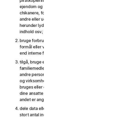
piratkopiering, overtrædelser af intellektuel
ejendom og andre lignende aktiviteter; eller til at
chikanere, forfølge, true, skade eller overvåge
andre eller udnytte børn på nogen måde,
herunder lyd, video, fotografering, digitalt
indhold osv.;
bruge forbrugertjenesterne til kommercielle
formål eller virksomhedstjenesterne til andet
end interne forretningsformål;
tilgå, bruge eller dele forbrugertjenesterne med
familiemedlemmer, ikke-familiemedlemmer eller
andre personer, der ikke bor sammen med dig,
og virksomhedstjenesterne må ikke tilgås,
bruges eller deles med personer, der ikke er
dine ansatte eller en del af din SV, medmindre
andet er angivet i LSA'en eller dokumentationen;
dele data eller andet indhold med et urimeligt
stort antal individer, herunder uden begrænsning