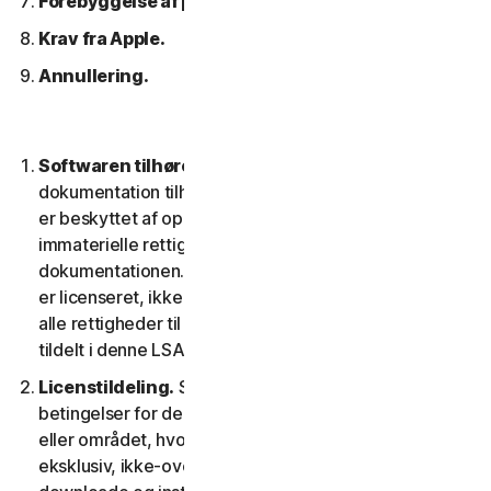
Forebyggelse af piratkopiering af software.
Krav fra Apple.
Annullering.
Softwaren tilhører os.
Softwaren og enhver
dokumentation tilhører os eller vores licensgivere og
er beskyttet af ophavsretlove. Dette inkluderer alle
immaterielle rettigheder i og til softwaren og
dokumentationen. Al software, som vi leverer til dig,
er licenseret, ikke solgt til dig, og vi forbeholder os
alle rettigheder til softwaren, der ikke udtrykkeligt er
tildelt i denne LSA.
Licenstildeling.
Så længe du overholder vilkår og
betingelser for denne LSA, giver vi dig i territoriet
eller området, hvor du fik softwaren, en ikke-
eksklusiv, ikke-overførbar tidsbegrænset licens til at