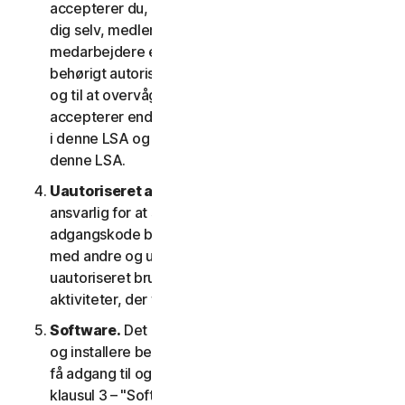
accepterer du, at de oplysninger, du giver os om
dig selv, medlemmer af din husstand eller dine
medarbejdere er rigtige og nøjagtige, og at du er
behørigt autoriseret til at give os disse oplysninger
og til at overvåge deres konto på deres vegne. Du
accepterer endvidere at oplyse dem betingelserne
i denne LSA og garantere deres overholdelse af
denne LSA.
Uautoriseret adgang til din konto
. Du er alene
ansvarlig for at sikre, at dit brugernavn og din
adgangskode beskyttes. Del ikke disse oplysninger
med andre og underret os med det samme om
uautoriseret brug. Du er ansvarlig for alle
aktiviteter, der finder sted på din konto.
Software.
Det kan være nødvendigt at downloade
og installere bestemt software på en enhed for at
få adgang til og for at bruge visse tjenester. Se
klausul 3 – "Softwarelicensvilkår" i denne LSA for