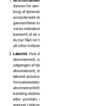
Ikraftstrædelsesdato.
Den begynder på (a)
datoen for den første installation af softwaren eller
brug af tjenesten; eller (b) datoen, hvor du
accepterede denne LSA; eller (c) den dato, hvor du
gennemfører købet, hvis du har købt tjenesten i
vores onlinebutik; eller (d) den dato, der er
bestemt af en sådan udbyder som gældende, hvis
du har fået ret til at bruge tjenesten fra en udbyder,
alt efter hvilken dato der kommer først.
Løbetid.
Hvis du har et tidsbegrænset
abonnement, opsiges din tjeneste automatisk ved
udgangen af tjenestens løbetid. Hvis du har et
abonnement, der fornys automatisk, vil tjenestens
løbetid automatisk blive fornyet på
fornyelsesdatoen, medmindre du annullerer
abonnementsfornyelsen inden den dag, hvor din
betaling debiteres. Hvis du har en engangstjeneste
eller -produkt, vil tjenestens løbetid vare som
angivet i dokumentationen eller den gældende