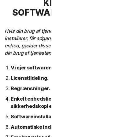
KLAUSUL 3 –
SOFTWARELICENSVILKÅR
Hvis din brug af tjenesten kræver, at du downloader,
installerer, får adgang til eller bruger software på en
enhed, gælder disse softwarelicensbetingelser også for
din brug af tjenesten.
Vi ejer softwaren.
Licenstildeling.
Begrænsninger.
Enkelt enhedslicens; Kun en arkiv- eller
sikkerhedskopi er tilladt.
Softwareinstallation.
Automatiske indholdsopdateringer.