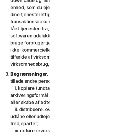
downloade og installere en kopi af softwaren på den
enhed, som du ejer eller kontrollerer som angivet i
dine tjenesterettigheder eller den relevante
transaktionsdokumentation fra den udbyder, du har
fået tjenesten fra, og til at køre en sådan kopi af
softwaren udelukkende med henblik på at tilgå og
bruge forbrugertjenesterne til din egen personlige
ikke-kommercielle brug i tjenestens løbetid, eller, i
tilfælde af virksomhedstjenester, til din interne
virksomhedsbrug, i tjenesteperioden.
Begrænsninger.
Du må ikke, og du må heller ikke
tillade andre personer at:
i. kopiere (undtagen til backup- eller
arkiveringsformål som tilladt nedenfor), modificere
eller skabe afledte værker baseret på softwaren;
ii. distribuere, overdrage, viderelicensere, lease,
udlåne eller udleje din ret til at bruge softwaren til
tredjeparter;
iii. udføre reverse engineering, dekompilering eller