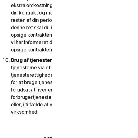
ekstra omkostninger; eller (ii) giver dig ret til at opsige
din kontrakt og modtage en pro rata refusion for
resten af din periode med tjenesten. For at udøve
denne ret skal du informere os om dit ønske om at
opsige kontrakten inden for fjorten (14) dage efter, at
vi har informeret dig om ændringen og din ret til at
opsige kontrakten.
Brug af tjenester over et netværk.
Du kan bruge
tjenesterne via et netværk, forudsat at dine
tjenesterettigheder giver dig adgang til eller mulighed
for at bruge tjenesterne på mere end én enhed, og
forudsat at hver enhed, der tilgår eller bruger
forbrugertjenesterne, tilhører en enkelt husstand
eller, i tilfælde af virksomhedstjenester, en enkelt
virksomhed.