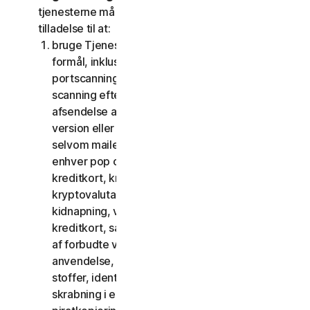
tjenesterne må du ikke, og du må ikke give andre
tilladelse til at:
bruge Tjenesterne til ulovlige eller bedrageriske
formål, inklusive men ikke begrænset til
portscanning, afsendelse af spam og phishing,
scanning efter åbne relæer eller åbne proxies,
afsendelse af uopfordret mail eller enhver
version eller type mail sendt i store mængder,
selvom mailen dirigeres via tredjepartsservere,
enhver pop op-aktivering, brug af stjålne
kreditkort, kreditkortsvindel, økonomisk svig,
kryptovalutabedrageri, cloaking, afpresning,
kidnapning, voldtægt, mord, salg af stjålne
kreditkort, salg af stjålne varer, tilbud eller salg
af forbudte varer til militær brug og dobbelt
anvendelse, tilbud eller salg af kontrollerede
stoffer, identitetstyveri, hacking, pharming,
skrabning i enhver form eller mængde, digital