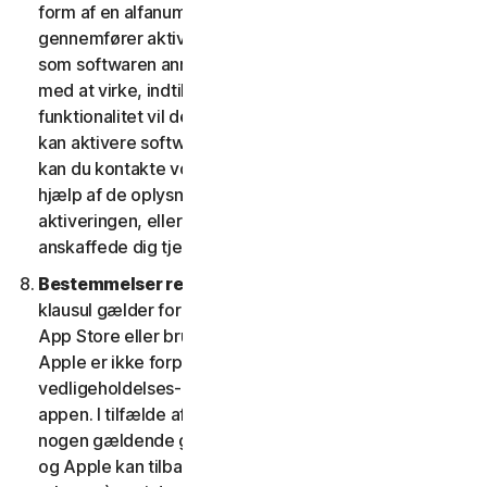
form af en alfanumerisk kode. Hvis du ikke
gennemfører aktiveringen inden for den periode, eller
som softwaren anmoder om, vil softwaren holde op
med at virke, indtil aktiveringen er fuldført; softwarens
funktionalitet vil derefter blive retableret. Hvis du ikke
kan aktivere softwaren under aktiveringsprocessen,
kan du kontakte vores kundeservice og support ved
hjælp af de oplysninger, du modtog under
aktiveringen, eller som du fik af din udbyder, hvis du
anskaffede dig tjenesten fra denne.
Bestemmelser relateret til Apple App Store.
Denne
klausul gælder for enhver software, du får fra Apple
App Store eller bruger som en app på en iOS-enhed.
Apple er ikke forpligtet til at levere nogen
vedligeholdelses- og supporttjenester med hensyn til
appen. I tilfælde af, at softwaren ikke overholder
nogen gældende garanti, kan du give Apple besked,
og Apple kan tilbagebetale appkøbsprisen til dig (hvis