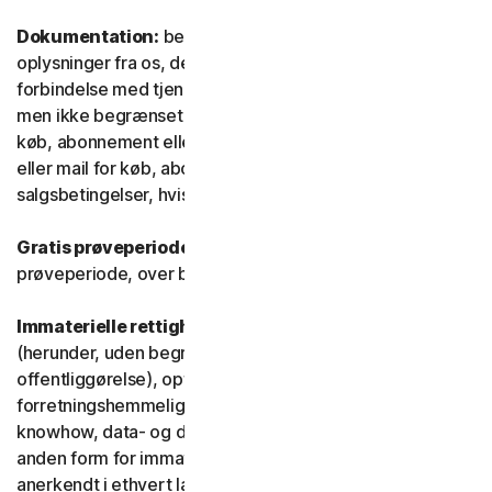
Dokumentation:
betyder alle dokumenter og
oplysninger fra os, der ledsager eller stilles til rådighed i
forbindelse med tjenesten og/eller softwaren (herunder,
men ikke begrænset til, emballage eller oplysninger om
køb, abonnement eller fornyelse, såsom en kvittering
eller mail for køb, abonnement eller fornyelse, og
salgsbetingelser, hvis du handler direkte med os).
Gratis prøveperiode:
Tjeneste, der tilbydes i en gratis
prøveperiode, over begrænset eller ubegrænset tid.
Immaterielle rettigheder:
betyder patentrettigheder
(herunder, uden begrænsning, patentansøgninger og
offentliggørelse), opfindelser, ophavsrettigheder,
forretningshemmeligheder, ideelle rettigheder,
knowhow, data- og databaserettigheder samt enhver
anden form for immaterielle ejendomsrettigheder, der er
anerkendt i ethvert land eller enhver jurisdiktion i verden.