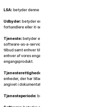
LSA:
betyder denne Licens- og serviceaftale.
Udbyder:
betyder enhver af vores autoriserede
forhandlere eller it-serviceudbydere.
Tjeneste:
betyder ethvert af vores tjeneste- eller
software-as-a-service (SaaS) abonnementsbaserede
tilbud samt enhver tilknyttet funktion eller tjeneste samt
enhver af vores engangstjenester eller ethvert
engangsprodukt.
Tjenesterettigheder:
betyder det antal og den type
enheder, der har tilladelse til at bruge softwaren, som
angivet i dokumentationen.
Tjenesteperiode:
betyder tjenestens varighed.