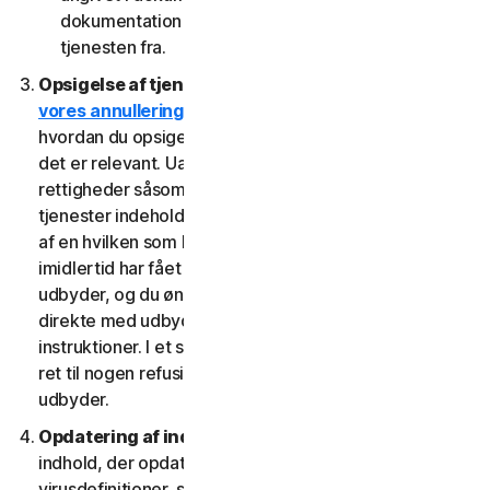
dokumentation fra den udbyder, som du har fået
tjenesten fra.
Opsigelse af tjenester.
Læs
vores annullerings- og refusionspolitik
for at se,
hvordan du opsiger tjenesten og får en refusion, hvis
det er relevant. Uafhængigt af lovbestemte
rettigheder såsom afmeldingsrettigheder kan visse
tjenester indeholde en tilbagebetalingsgaranti, hvis du
af en hvilken som helst grund ikke er tilfreds. Hvis du
imidlertid har fået ret til at bruge tjenesten gennem en
udbyder, og du ønsker at annullere, skal du gøre det
direkte med udbyderen ved at følge denne udbyders
instruktioner. I et sådant tilfælde har du muligvis ikke
ret til nogen refusion af os af gebyrer, du betaler til en
udbyder.
Opdatering af indhold.
Visse tjenester bruger
indhold, der opdateres med jævne mellemrum, såsom
virusdefinitioner, spywaredefinitioner, antispamregler,