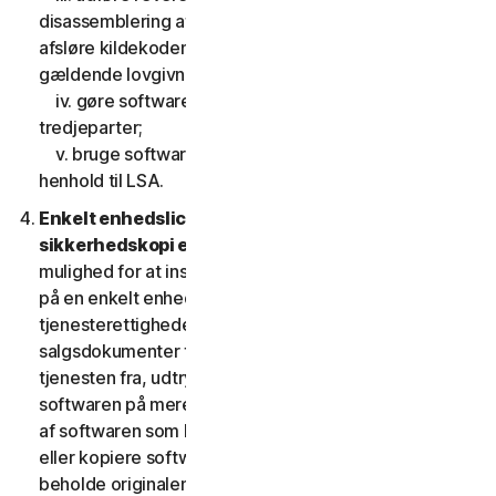
disassemblering af softwaren, eller gøre forsøg på at
afsløre kildekoden, undtagen, og kun i det omfang
gældende lovgivning udtrykkeligt tillader det;
iv. gøre softwarens funktionalitet tilgængelig for
tredjeparter;
v. bruge softwaren på en måde, der ikke er tilladt i
henhold til LSA.
Enkelt enhedslicens; Kun en arkiv- eller
sikkerhedskopi er tilladt.
Denne LSA giver dig kun
mulighed for at installere en kopi af softwaren til brug
på en enkelt enhed, medmindre dine
tjenesterettigheder eller de gældende
salgsdokumenter fra den udbyder, som du fik
tjenesten fra, udtrykkeligt tillader dig at bruge
softwaren på mere end en enhed. Du må tage én kopi
af softwaren som backup eller til arkiveringsformål
eller kopiere softwaren til harddisken på din enhed og
beholde originalen, dog kun med henblik på backup