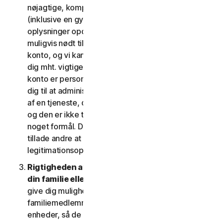
nøjagtige, komplette og aktuelle kontooplysninger
(inklusive en gyldig mailadresse) og holder disse
oplysninger opdaterede. Hvis du ikke gør det, er vi
muligvis nødt til at suspendere eller afslutte din
konto, og vi kan muligvis ikke komme i kontakt med
dig mht. vigtige beskeder om dine tjenester. Din
konto er personlig og må udelukkende bruges af
dig til at administrere dine (eller, hvis det er tilladt
af en tjeneste, din husstands eller SV's) tjenester,
og den er ikke til brug af andre tredjeparter til
noget formål. Du må ikke sælge, overdrage eller
tillade andre at bruge din kontos
legitimationsoplysninger.
Rigtigheden af dine oplysninger (herunder om
din familie eller SV)
. Nogle tjenester kan muligvis
give dig mulighed for at registrere dine
familiemedlemmer, dine medarbejdere eller deres
enheder, så de kan bruge tjenesterne. I så fald