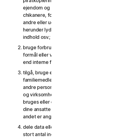
piratkopiering, overtrædelser af intellektuel
ejendom og andre lignende aktiviteter; eller til at
chikanere, forfølge, true, skade eller overvåge
andre eller udnytte børn på nogen måde,
herunder lyd, video, fotografering, digitalt
indhold osv.;
bruge forbrugertjenesterne til kommercielle
formål eller virksomhedstjenesterne til andet
end interne forretningsformål;
tilgå, bruge eller dele forbrugertjenesterne med
familiemedlemmer, ikke-familiemedlemmer eller
andre personer, der ikke bor sammen med dig,
og virksomhedstjenesterne må ikke tilgås,
bruges eller deles med personer, der ikke er
dine ansatte eller en del af din SV, medmindre
andet er angivet i LSA'en eller dokumentationen;
dele data eller andet indhold med et urimeligt
stort antal individer, herunder uden begrænsning