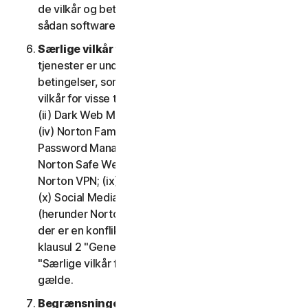
de vilkår og betingelser, der gælder for brugen af
sådan software.
Særlige vilkår for visse tjenester.
Følgende
tjenester er underlagt yderligere vilkår og
betingelser, som er fastsat i klausul 4 – "Særlige
vilkår for visse tjenester" i LSA'en: (i) Cloudbackup;
(ii) Dark Web Monitoring; (iii) Nortons kreditportal;
(iv) Norton Family og Forældrestyring; (v) Norton
Password Manager; (vi) Norton Safe Search og
Norton Safe Web; (vii) Norton Small Business; (viii)
Norton VPN; (ix) Supporttjenester til gendannelse;
(x) Social Media Monitoring og (xi) Teknisk support
(herunder Norton Virus Protection Promise). Hvis
der er en konflikt eller uoverensstemmelse mellem
klausul 2 "Generelle tjenestevilkår", og klausul 4
"Særlige vilkår for visse tjenester", vil klausul 4
gælde.
Begrænsninger.
Med hensyn til brug af