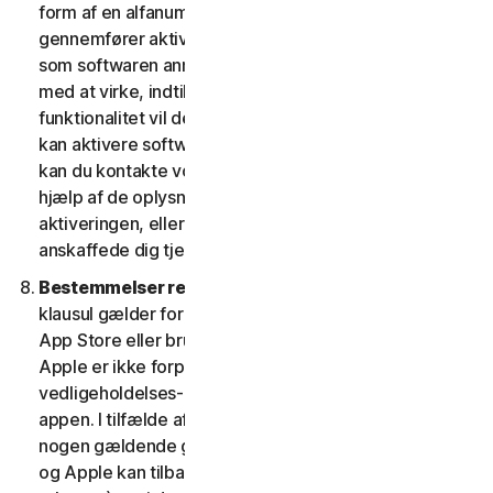
form af en alfanumerisk kode. Hvis du ikke
gennemfører aktiveringen inden for den periode, eller
som softwaren anmoder om, vil softwaren holde op
med at virke, indtil aktiveringen er fuldført; softwarens
funktionalitet vil derefter blive retableret. Hvis du ikke
kan aktivere softwaren under aktiveringsprocessen,
kan du kontakte vores kundeservice og support ved
hjælp af de oplysninger, du modtog under
aktiveringen, eller som du fik af din udbyder, hvis du
anskaffede dig tjenesten fra denne.
Bestemmelser relateret til Apple App Store.
Denne
klausul gælder for enhver software, du får fra Apple
App Store eller bruger som en app på en iOS-enhed.
Apple er ikke forpligtet til at levere nogen
vedligeholdelses- og supporttjenester med hensyn til
appen. I tilfælde af, at softwaren ikke overholder
nogen gældende garanti, kan du give Apple besked,
og Apple kan tilbagebetale appkøbsprisen til dig (hvis