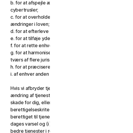
b. for at afspejle ændringer i karakteren af
cybertrusler;
c. for at overholde gældende lovgivning og afspejle
ændringer i loven;
d. for at efterleve krav pålagt af et tilsynsorgan;
e. for at tilføje yderligere funktionalitet;
f. for at rette enhver fejl;
g. for at harmonisere tjenesterne eller vilkårene på
tværs af flere jurisdiktioner;
h. for at præcisere vilkårene; og
i. af enhver anden gyldig grund.
Hvis vi afbryder tjenesterne, foretager en væsentlig
ændring af tjenesterne, som kan være til væsentlig
skade for dig, eller indfører eller ændrer
berettigelseskriterier, så du ikke længere er
berettiget til tjenesterne, giver vi dig fjorten (14)
dages varsel og (i) giver dig sammenlignelige eller
bedre tjenester i resten af din tjenesteperiode uden