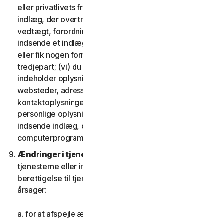
eller privatlivets fred; (iv) du vil ikke indsende et
indlæg, der overtræder nogen gældende lov,
vedtægt, forordning eller forskrift; (v) du vil ikke
indsende et indlæg, som du blev kompenseret for
eller fik nogen form for vederlag for af nogen
tredjepart; (vi) du vil ikke indsende indlæg, der
indeholder oplysninger, der refererer til andre
websteder, adresser, mailadresser,
kontaktoplysninger, telefonnumre eller andre
personlige oplysninger for nogen; og (vii) du vil ikke
indsende indlæg, der indeholder potentielt skadelige
computerprogrammer eller filer.
Ændringer i tjenesterne.
Vi kan ændre eller afbryde
tjenesterne eller indføre eller variere kriterierne for
berettigelse til tjenesterne af en eller flere følgende
årsager:
a. for at afspejle ændringer i teknologien;