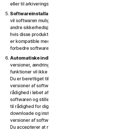
eller til arkiveringsformål.
Softwareinstallation.
Under installationsprocessen
vil softwaren muligvis afinstallere eller deaktivere
andre sikkerhedsprodukter/-tjenester eller dele heraf,
hvis disse produkter/tjenester eller dele af dem ikke
er kompatible med softwaren eller med henblik på at
forbedre softwarens overordnede funktionalitet.
Automatiske indholdsopdateringer.
Nogle
versioner, ændringer, opdateringer, forbedringer eller
funktioner vil ikke være til rådighed på alle platforme.
Du er berettiget til at modtage nye funktioner og
versioner af softwaren, som vi fra tid til anden stiller til
rådighed i løbet af tjenestens løbetid. For at optimere
softwaren og stille den seneste version af softwaren
til rådighed for dig accepterer du, at softwaren kan
downloade og installere nye opdateringer og
versioner af softwaren, når de stilles til rådighed af os.
Du accepterer at modtage og giver os tilladelse til at