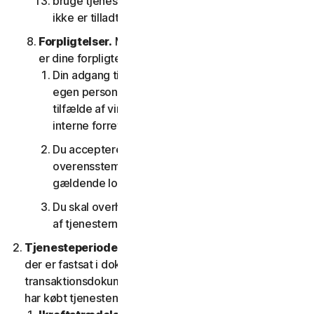
bruge tjenesterne på nogen som helst måde, der
ikke er tilladt i henhold til denne LSA.
Forpligtelser.
Med hensyn til brugen af tjenesten
er dine forpligtelser som følger:
Din adgang til forbrugertjenesterne er kun til din
egen personlige brug eller husstandsbrug, eller i
tilfælde af virksomhedstjenester kun til din
interne forretningsbrug;
Du accepterer at bruge tjenesterne i
overensstemmelse med denne LSA og alle
gældende love og regler
Du skal overholde alle tekniske begrænsninger
af tjenesterne og/eller softwaren.
Tjenesteperiode.
Tjenestens løbetid er den periode,
der er fastsat i dokumentationen eller i den gældende
transaktionsdokumentation fra den udbyder, som du
har købt tjenesten hos.