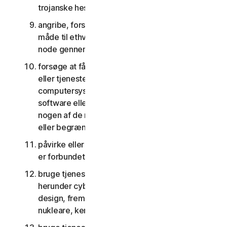
trojanske heste, orme og tidsindstillede bomber
angribe, forstyrre, nægte tjenester på nogen
måde til ethvert andet netværk, computer eller
node gennem tjenesterne
forsøge at få uautoriseret adgang til software
eller tjenester eller andre brugeres konti eller
computersystemer eller netværk forbundet til
software eller tjenester eller forsøge at omgå
nogen af de måder, hvorpå vi beskytter imod
eller begrænser adgang til tjenesterne
påvirke eller forstyrre servere eller netværk, der
er forbundet til nogen tjenester
bruge tjenesterne til noget militært formål,
herunder cyberkrigsførelse, våbenudvikling,
design, fremstilling eller produktion af missiler,
nukleare, kemiske eller biologiske våben