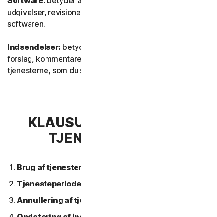
Software:
betyder al vores software, inklusive
udgivelser, revisioner, opdateringer eller forbedringer af
softwaren.
Indsendelser:
betyder al feedback, alle anmeldelser,
forslag, kommentarer eller ideer vedrørende
tjenesterne, som du sender til os.
KLAUSUL 2 – GENERELLE
TJENESTEVILKÅR
Brug af tjenesterne.
Tjenesteperiode.
Annullering af tjeneste.
Opdatering af indhold.