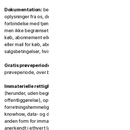
Dokumentation:
betyder alle dokumenter og
oplysninger fra os, der ledsager eller stilles til rådighed i
forbindelse med tjenesten og/eller softwaren (herunder,
men ikke begrænset til, emballage eller oplysninger om
køb, abonnement eller fornyelse, såsom en kvittering
eller mail for køb, abonnement eller fornyelse, og
salgsbetingelser, hvis du handler direkte med os).
Gratis prøveperiode:
Tjeneste, der tilbydes i en gratis
prøveperiode, over begrænset eller ubegrænset tid.
Immaterielle rettigheder:
betyder patentrettigheder
(herunder, uden begrænsning, patentansøgninger og
offentliggørelse), opfindelser, ophavsrettigheder,
forretningshemmeligheder, ideelle rettigheder,
knowhow, data- og databaserettigheder samt enhver
anden form for immaterielle ejendomsrettigheder, der er
anerkendt i ethvert land eller enhver jurisdiktion i verden.