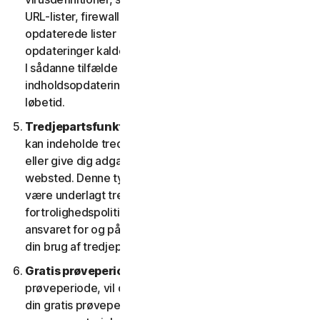
URL-lister, firewallregler, data om sikkerhedshuller og
opdaterede lister over godkendte websteder. Disse
opdateringer kaldes under ét "indholdsopdateringer".
I sådanne tilfælde har du adgang til gældende
indholdsopdateringer til tjenesterne i tjenestens
løbetid.
Tredjepartsfunktioner eller -indhold.
Tjenesterne
kan indeholde tredjepartsfunktioner og -funktionalitet
eller give dig adgang til indhold på en tredjeparts
websted. Denne type funktioner eller indhold kan
være underlagt tredjeparters tjenestevilkår og
fortrolighedspolitikker. Du anerkender alene at have
ansvaret for og påtager dig enhver risiko, der følger af
din brug af tredjepartsressourcer.
Gratis prøveperioder.
Hvis vi tilbyder en gratis
prøveperiode, vil de specifikke vilkår, der gælder for
din gratis prøveperiode, blive angivet ved tilmelding, i