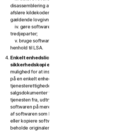
disassemblering af softwaren, eller gøre forsøg på at
afsløre kildekoden, undtagen, og kun i det omfang
gældende lovgivning udtrykkeligt tillader det;
iv. gøre softwarens funktionalitet tilgængelig for
tredjeparter;
v. bruge softwaren på en måde, der ikke er tilladt i
henhold til LSA.
Enkelt enhedslicens; Kun en arkiv- eller
sikkerhedskopi er tilladt.
Denne LSA giver dig kun
mulighed for at installere en kopi af softwaren til brug
på en enkelt enhed, medmindre dine
tjenesterettigheder eller de gældende
salgsdokumenter fra den udbyder, som du fik
tjenesten fra, udtrykkeligt tillader dig at bruge
softwaren på mere end en enhed. Du må tage én kopi
af softwaren som backup eller til arkiveringsformål
eller kopiere softwaren til harddisken på din enhed og
beholde originalen, dog kun med henblik på backup