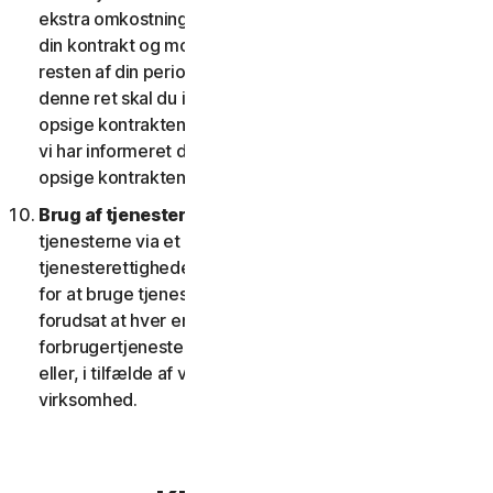
ekstra omkostninger; eller (ii) giver dig ret til at opsige
din kontrakt og modtage en pro rata refusion for
resten af din periode med tjenesten. For at udøve
denne ret skal du informere os om dit ønske om at
opsige kontrakten inden for fjorten (14) dage efter, at
vi har informeret dig om ændringen og din ret til at
opsige kontrakten.
Brug af tjenester over et netværk.
Du kan bruge
tjenesterne via et netværk, forudsat at dine
tjenesterettigheder giver dig adgang til eller mulighed
for at bruge tjenesterne på mere end én enhed, og
forudsat at hver enhed, der tilgår eller bruger
forbrugertjenesterne, tilhører en enkelt husstand
eller, i tilfælde af virksomhedstjenester, en enkelt
virksomhed.