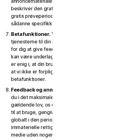
annoncematerialet og/eller dokumentationen, der
beskriver den gratis prøveperiode. Din brug af den
gratis prøveperiode afhænger af, at du efterlever
sådanne specifikke betingelser.
Betafunktioner.
Vi kan inkludere betafunktioner i
tjenesterne til din anvendelse, hvilket gør det muligt
for dig at give feedback. Din brug af betafunktioner
kan være underlagt betaling af gebyrer. Du forstår og
er enig i, at din brug af betafunktionerne er frivillig, og
at vi ikke er forpligtet til at give dig nogen
betafunktioner.
Feedback og anmeldelser.
For ethvert indlæg, giver
du i det maksimale omfang, der er tilladt i henhold til
gældende lov, os og vores datterselskaber tilladelse
til at bruge, gengive, kopiere og oversætte dit indlæg
globalt i den periode, indlæggene er beskyttet af
immaterielle rettigheder, i enhver form og på ethvert
medie uden nogen begrænsning på nogen måde, som