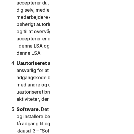
accepterer du, at de oplysninger, du giver os om
dig selv, medlemmer af din husstand eller dine
medarbejdere er rigtige og nøjagtige, og at du er
behørigt autoriseret til at give os disse oplysninger
og til at overvåge deres konto på deres vegne. Du
accepterer endvidere at oplyse dem betingelserne
i denne LSA og garantere deres overholdelse af
denne LSA.
Uautoriseret adgang til din konto
. Du er alene
ansvarlig for at sikre, at dit brugernavn og din
adgangskode beskyttes. Del ikke disse oplysninger
med andre og underret os med det samme om
uautoriseret brug. Du er ansvarlig for alle
aktiviteter, der finder sted på din konto.
Software.
Det kan være nødvendigt at downloade
og installere bestemt software på en enhed for at
få adgang til og for at bruge visse tjenester. Se
klausul 3 – "Softwarelicensvilkår" i denne LSA for