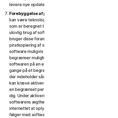
levere nye opdateringer og versioner til din enhed.
Forebyggelse af piratkopiering af software.
Der
kan være teknologiske forholdsregler i softwaren,
som er beregnet til at forhindre uautoriseret eller
ulovlig brug af softwaren. Du accepterer, at vi muligvis
bruger disse foranstaltninger til at beskytte os mod
piratkopiering af software (f.eks. indeholder denne
software muligvis håndhævelsesteknologi, som
begrænser muligheden for at afinstallere og fjerne
softwaren på en enhed mere end et begrænset antal
gange på et begrænset antal enheder). Softwaren,
der indeholder sådanne teknologiske foranstaltninger,
kan kræve aktivering. I så fald virker softwaren kun i
en begrænset periode, indtil den bliver aktiveret af
dig. Under aktiveringen vil du måske – for at bekræfte
softwarens ægthed – blive anmodet om via
internettet at oplyse din unikke aktiveringsnøgle, som
følger med softwaren og enhedskonfigurationen i