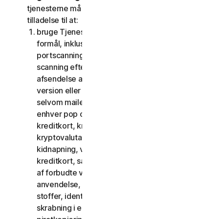
tjenesterne må du ikke, og du må ikke give andre
tilladelse til at:
bruge Tjenesterne til ulovlige eller bedrageriske
formål, inklusive men ikke begrænset til
portscanning, afsendelse af spam og phishing,
scanning efter åbne relæer eller åbne proxies,
afsendelse af uopfordret mail eller enhver
version eller type mail sendt i store mængder,
selvom mailen dirigeres via tredjepartsservere,
enhver pop op-aktivering, brug af stjålne
kreditkort, kreditkortsvindel, økonomisk svig,
kryptovalutabedrageri, cloaking, afpresning,
kidnapning, voldtægt, mord, salg af stjålne
kreditkort, salg af stjålne varer, tilbud eller salg
af forbudte varer til militær brug og dobbelt
anvendelse, tilbud eller salg af kontrollerede
stoffer, identitetstyveri, hacking, pharming,
skrabning i enhver form eller mængde, digital