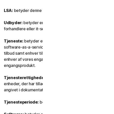
LSA:
betyder denne Licens- og serviceaftale.
Udbyder:
betyder enhver af vores autoriserede
forhandlere eller it-serviceudbydere.
Tjeneste:
betyder ethvert af vores tjeneste- eller
software-as-a-service (SaaS) abonnementsbaserede
tilbud samt enhver tilknyttet funktion eller tjeneste samt
enhver af vores engangstjenester eller ethvert
engangsprodukt.
Tjenesterettigheder:
betyder det antal og den type
enheder, der har tilladelse til at bruge softwaren, som
angivet i dokumentationen.
Tjenesteperiode:
betyder tjenestens varighed.