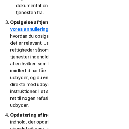
dokumentation fra den udbyder, som du har fået
tjenesten fra.
Opsigelse af tjenester.
Læs
vores annullerings- og refusionspolitik
for at se,
hvordan du opsiger tjenesten og får en refusion, hvis
det er relevant. Uafhængigt af lovbestemte
rettigheder såsom afmeldingsrettigheder kan visse
tjenester indeholde en tilbagebetalingsgaranti, hvis du
af en hvilken som helst grund ikke er tilfreds. Hvis du
imidlertid har fået ret til at bruge tjenesten gennem en
udbyder, og du ønsker at annullere, skal du gøre det
direkte med udbyderen ved at følge denne udbyders
instruktioner. I et sådant tilfælde har du muligvis ikke
ret til nogen refusion af os af gebyrer, du betaler til en
udbyder.
Opdatering af indhold.
Visse tjenester bruger
indhold, der opdateres med jævne mellemrum, såsom
virusdefinitioner, spywaredefinitioner, antispamregler,