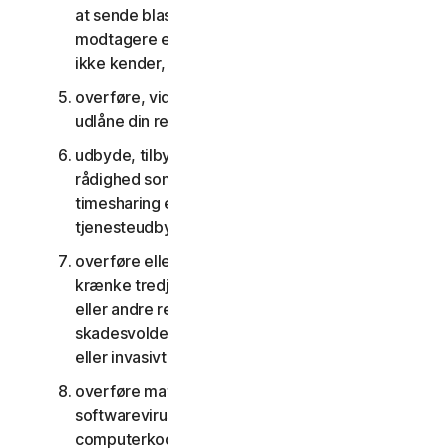
at sende blast-kommunikation til et stort antal
modtagere eller dele indhold med personer, du
ikke kender, eller som ikke kender dig
overføre, viderelicensere, leje, lease og/eller
udlåne din ret til at bruge tjenesterne
udbyde, tilbyde eller stille tjenesterne til
rådighed som del af en aftale om anlægsstyring,
timesharing eller som en del af en aftale med en
tjenesteudbyder eller et servicebureau
overføre eller opbevare materiale, der kan
krænke tredjemands immaterielle rettigheder
eller andre rettigheder, eller som er ulovligt,
skadesvoldene, ærekrænkende, injurierende
eller invasivt for andres privatliv
overføre materiale, der indeholder
softwarevirus eller anden skadelig
computerkode eller skadelige filer, for eksempel