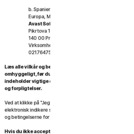
b. Spanien, Frankrig, Italien og resten af
Europa, Mellemøsten og Afrika
Avast Software s.r.o.
Pikrtova 1737/1a, Nusle,
140 00 Praha 4 Tjekkiet
Virksomhedens registreringsnummer:
02176475 og momsnummer: CZ02176475
Læs alle vilkår og betingelser for denne LSA
omhyggeligt, før du bruger vores tjenester. De
indeholder vigtige oplysninger om dine rettigheder
og forpligtelser.
Ved at klikke på "Jeg accepterer" eller på anden måde
elektronisk indikere samtykke, accepterer du vilkårene
og betingelserne for denne LSA.
Hvis du ikke accepterer vilkårene og betingelserne