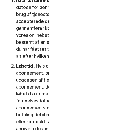
Ikraftstrædelsesdato.
Den begynder på (a)
datoen for den første installation af softwaren eller
brug af tjenesten; eller (b) datoen, hvor du
accepterede denne LSA; eller (c) den dato, hvor du
gennemfører købet, hvis du har købt tjenesten i
vores onlinebutik; eller (d) den dato, der er
bestemt af en sådan udbyder som gældende, hvis
du har fået ret til at bruge tjenesten fra en udbyder,
alt efter hvilken dato der kommer først.
Løbetid.
Hvis du har et tidsbegrænset
abonnement, opsiges din tjeneste automatisk ved
udgangen af tjenestens løbetid. Hvis du har et
abonnement, der fornys automatisk, vil tjenestens
løbetid automatisk blive fornyet på
fornyelsesdatoen, medmindre du annullerer
abonnementsfornyelsen inden den dag, hvor din
betaling debiteres. Hvis du har en engangstjeneste
eller -produkt, vil tjenestens løbetid vare som
angivet i dokumentationen eller den gældende