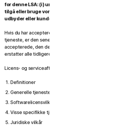
for denne LSA: (i) undlad at downloade, installere,
tilgå eller bruge vores tjenester, og (ii) kontakt din
udbyder eller kundeservice og support.
Hvis du har accepteret flere versioner af denne LSA til en
tjeneste, er den seneste version af LSA, du
accepterede, den der gælder for dig og os og den
erstatter alle tidligere versioner.
Licens- og serviceaftalen dækker:
Definitioner
Generelle tjenestevilkår
Softwarelicensvilkår
Visse specifikke tjenestevilkår
Juridiske vilkår