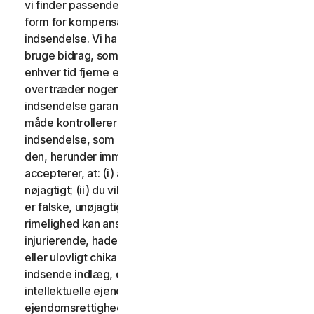
vi finder passende. Der vil ikke blive udbetalt nogen
form for kompensation i forbindelse med brug af din
indsendelse. Vi har ingen forpligtelse til at sende og
bruge bidrag, som du måtte indsende, og vi kan frit til
enhver tid fjerne ethvert bidrag, særligt hvis det
overtræder nogen af disse vilkår. Ved at levere en
indsendelse garanterer du, at du ejer eller på anden
måde kontrollerer alle rettighederne til din
indsendelse, som er nødvendige for, at du kan sende
den, herunder immaterielle rettigheder. Du
accepterer, at: (i) alt indhold i dine indlæg skal være
nøjagtigt; (ii) du vil ikke indsende indlæg, som du ved
er falske, unøjagtige eller vildledende og/eller med
rimelighed kan anses for at være ærekrænkende,
injurierende, hadefulde, stødende, ulovligt truende
eller ulovligt chikanerende for nogen; (iii) du vil ikke
indsende indlæg, der krænker en tredjeparts
intellektuelle ejendomsrettigheder eller andre
ejendomsrettigheder eller rettigheder til offentlighed