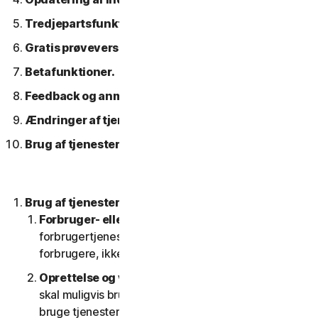
Tredjepartsfunktioner eller -indhold.
Gratis prøveversioner.
Betafunktioner.
Feedback og anmeldelser.
Ændringer af tjenesterne.
Brug af tjenester over et netværk.
Brug af tjenesterne.
Forbruger- eller erhvervstjenester
. Vores
forbrugertjenester er kun designet og egnet til
forbrugere, ikke til SV'er.
Oprettelse og vedligeholdelse af en konto.
Du
skal muligvis bruge en konto for at få adgang til og
bruge tjenesterne. Det er vigtigt, at du giver os