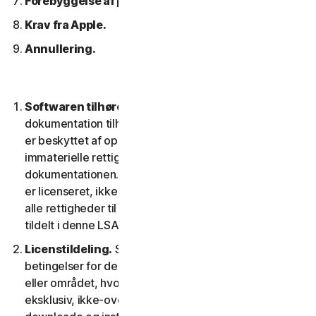
Forebyggelse af piratkopiering af software.
Krav fra Apple.
Annullering.
Softwaren tilhører os.
Softwaren og enhver
dokumentation tilhører os eller vores licensgivere og
er beskyttet af ophavsretlove. Dette inkluderer alle
immaterielle rettigheder i og til softwaren og
dokumentationen. Al software, som vi leverer til dig,
er licenseret, ikke solgt til dig, og vi forbeholder os
alle rettigheder til softwaren, der ikke udtrykkeligt er
tildelt i denne LSA.
Licenstildeling.
Så længe du overholder vilkår og
betingelser for denne LSA, giver vi dig i territoriet
eller området, hvor du fik softwaren, en ikke-
eksklusiv, ikke-overførbar tidsbegrænset licens til at