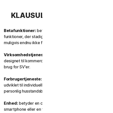
KLAUSUL 1 – DEFINITIONER
Betafunktioner:
betyder nye og/eller opdaterede
funktioner, der stadig er i testtilstand. Disse funktioner er
muligvis endnu ikke fuldt funktionsdygtige eller færdige.
Virksomhedstjeneste:
betyder enhver tjeneste, der er
designet til kommercielle formål og beregnet til intern
brug for SV'er.
Forbrugertjeneste:
betyder enhver tjeneste, der er
udviklet til individuelle forbrugerformål og beregnet til
personlig husstandsbrug.
Enhed:
betyder en computer, en bærbar computer, en
smartphone eller en tablet.