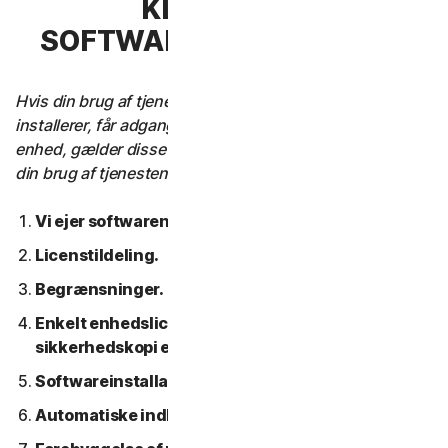
KLAUSUL 3 –
SOFTWARELICENSVILKÅR
Hvis din brug af tjenesten kræver, at du downloader,
installerer, får adgang til eller bruger software på en
enhed, gælder disse softwarelicensbetingelser også for
din brug af tjenesten.
Vi ejer softwaren.
Licenstildeling.
Begrænsninger.
Enkelt enhedslicens; Kun en arkiv- eller
sikkerhedskopi er tilladt.
Softwareinstallation.
Automatiske indholdsopdateringer.