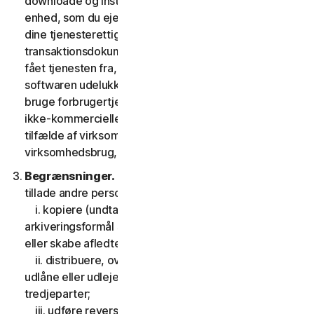
downloade og installere en kopi af softwaren på den
enhed, som du ejer eller kontrollerer som angivet i
dine tjenesterettigheder eller den relevante
transaktionsdokumentation fra den udbyder, du har
fået tjenesten fra, og til at køre en sådan kopi af
softwaren udelukkende med henblik på at tilgå og
bruge forbrugertjenesterne til din egen personlige
ikke-kommercielle brug i tjenestens løbetid, eller, i
tilfælde af virksomhedstjenester, til din interne
virksomhedsbrug, i tjenesteperioden.
Begrænsninger.
Du må ikke, og du må heller ikke
tillade andre personer at:
i. kopiere (undtagen til backup- eller
arkiveringsformål som tilladt nedenfor), modificere
eller skabe afledte værker baseret på softwaren;
ii. distribuere, overdrage, viderelicensere, lease,
udlåne eller udleje din ret til at bruge softwaren til
tredjeparter;
iii. udføre reverse engineering, dekompilering eller