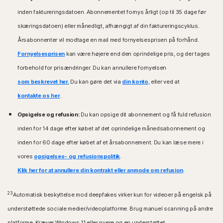
inden faktureringsdatoen. Abonnementet fornys årligt (op til 35 dage før
skæringsdatoen) eller månedligt, afhængigt af din faktureringscyklus.
Årsabonnenter vil modtage en mail med fornyelsesprisen på forhånd.
Fornyelsesprisen
kan være højere end den oprindelige pris, og der tages
forbehold for prisændringer. Du kan annullere fornyelsen
som beskrevet her.
Du kan gøre det via
din konto,
eller ved at
kontakte os her
.
Opsigelse og refusion:
Du kan opsige dit abonnement og få fuld refusion
inden for 14 dage efter købet af det oprindelige månedsabonnement og
inden for 60 dage efter købet af et årsabonnement. Du kan læse mere i
vores
opsigelses- og refusionspolitik
.
Klik her for at annullere din kontrakt eller anmode om refusion
.
23
Automatisk beskyttelse mod deepfakes virker kun for videoer på engelsk på
understøttede sociale medier/videoplatforme. Brug manuel scanning på andre
platforme. Kræver Windows 11 eller nyere og en understøttet