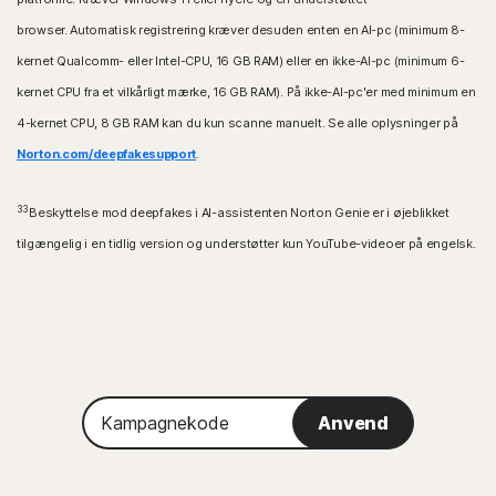
browser. Automatisk registrering kræver desuden enten en AI-pc (minimum 8-
kernet Qualcomm- eller Intel-CPU, 16 GB RAM) eller en ikke-AI-pc (minimum 6-
kernet CPU fra et vilkårligt mærke, 16 GB RAM). På ikke-AI-pc'er med minimum en
4-kernet CPU, 8 GB RAM kan du kun scanne manuelt. Se alle oplysninger på
Norton.com/deepfakesupport
.
33
Beskyttelse mod deepfakes i AI-assistenten Norton Genie er i øjeblikket
tilgængelig i en tidlig version og understøtter kun YouTube-videoer på engelsk.
Kampagnekode
Anvend