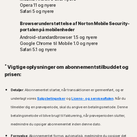
Opera 11 og nyere
Safari 5 og nyere
Browserunderstøttelse af Norton Mobile Security-
portalen på mobilenheder
Android-standardbrowser 1.5 og nyere
Google Chrome til Mobile 1.0 og nyere
Safari 5.1 og nyere
*
Vigtige oplysninger om abonnementstilbuddet og
prisen:
Detaljer:
Abonnementet starter, når transaktionen er gennemført, og er
underlagt vores
Salgsbetingelser
og
Licens- og serviceaftalen
. Når du
tilmelder dig en prøveperiode, skal du angive en betalingsmetode. Denne
betalingsmetode vil blive brugt til fakturering, når prøveperioden slutter,
medmindre du opsiger abonnementet inden denne dato.
Fornyelse:
Abonnementet fornys automatisk, medmindre du opsiger det