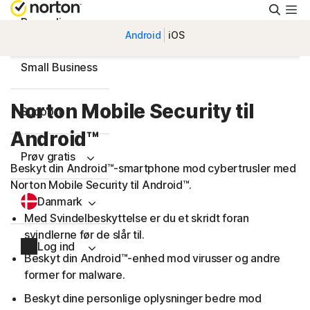
Søg
Personlig
Android
iOS
Small Business
Norton Mobile Security til
Support
Android™
Prøv gratis
Beskyt din Android™-smartphone mod cybertrusler med
Norton Mobile Security til Android™.
Danmark
Med Svindelbeskyttelse er du et skridt foran
svindlerne før de slår til.
Log ind
Beskyt din Android™-enhed mod virusser og andre
former for malware.
Beskyt dine personlige oplysninger bedre mod