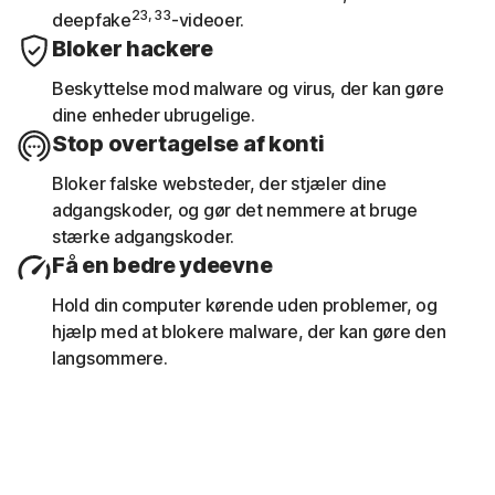
23, 33
deepfake
-videoer.
Se en 30-dages analyse med tidligere
Bloker hackere
scannede wi-fi-netværk, websteder,
enhedens sikkerhedshuller og potentielt
Beskyttelse mod malware og virus, der kan gøre
farlige apps.
dine enheder ubrugelige.
Stop overtagelse af konti
Bloker falske websteder, der stjæler dine
adgangskoder, og gør det nemmere at bruge
stærke adgangskoder.
Få en bedre ydeevne
Hold din computer kørende uden problemer, og
hjælp med at blokere malware, der kan gøre den
langsommere.