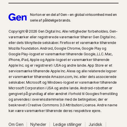
Norton er en del af Gen – en global virksomhed med en
serie af pålidelige brands.
Copyright © 2026 Gen Digital Inc. Alle rettigheder forbeholdes. Gen-
varemærker eller registrerede varemærker tilhører Gen Digital Inc.
eller dets tilknyttede selskaber. Firefox er et varemærke tilhørende
Mozilla Foundation. Android, Google Chrome, Google Play og
Google Play-logoet er varemærker tilhørende Google, LLC. Mac,
iPhone, iPad, Apple og Apple-logoet er varemærker tilhørende
Apple Inc. og er registreret i USA og andre lande. App Store er et
servicemærke tilhørende Apple Inc. Alexa og alle relaterede logoer
er varemærker tilhørende Amazon.com, Inc. eller dets associerede
selskaber. Microsoft og Windows-logoet er varemærker tilhørende
Microsoft Corporation i USA og andre lande. Android-robotten er
gengivet på grundlag af eller ændret i forhold til Googles fremstilling
og anvendes i overensstemmelse med de betingelser, der er
beskrevet i Creative Commons 3.0 Attribution License. Andre navne
kan være varemærker tilhørende deres respektive ejere.
Om Gen
Nyheder
Ledige stillinger
Juridisk