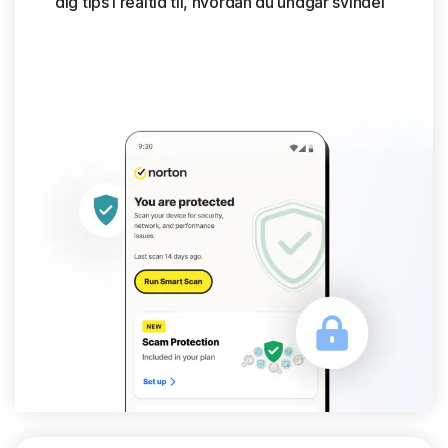
dig tips i realtid til, hvordan du undgår svindel