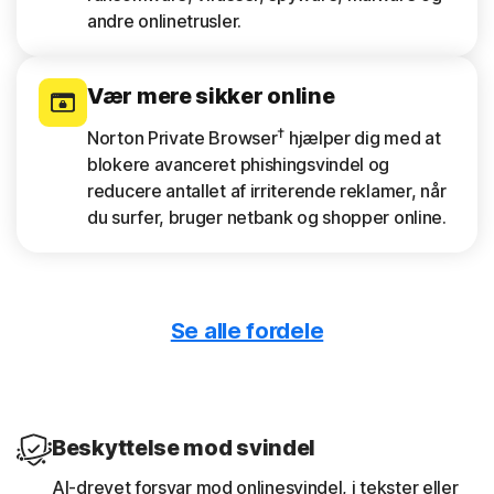
andre onlinetrusler.
Vær mere sikker online
†
Norton Private Browser
hjælper dig med at
blokere avanceret phishingsvindel og
reducere antallet af irriterende reklamer, når
du surfer, bruger netbank og shopper online.
Se alle fordele
Download kun sikre apps
App Advisor scanner apps for trusler som
malware og trusler mod dit privatliv.
Beskyttelse mod svindel
Få rapporter om dine enheder
AI-drevet forsvar mod onlinesvindel, i tekster eller