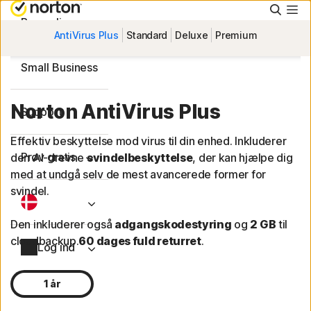
Søg
Personlig
AntiVirus Plus
Standard
Deluxe
Premium
Small Business
Norton AntiVirus Plus
Support
Effektiv beskyttelse mod virus til din enhed. Inkluderer
Prøv gratis
den AI-drevne
svindelbeskyttelse
, der kan hjælpe dig
med at undgå selv de mest avancerede former for
svindel.
Den inkluderer også
adgangskodestyring
og
2 GB
til
cloudbackup.
60 dages fuld returret
.
Log ind
1 år