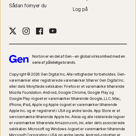
Sådan fornyer du
websteder eller blogs) og på Hulu.com (men kun på Windows). Den
Log på
fungerer ikke med YouTube- eller Hulu-appsene.
9
Baseret på en test af otte andre førende VPN-produkter udvalgt af Gen i
VPN Products Performance Benchmarks-rapporten udført af PassMark
Software på bestilling af Gen i november 2023.
Norton er en del af Gen – en global virksomhed med en
16
For at deaktivere de fleste systembeskeder i Windows skal
serie af pålidelige brands.
fuldskærmstilstand være i brug.
Copyright © 2026 Gen Digital Inc. Alle rettigheder forbeholdes. Gen-
23
Automatisk beskyttelse mod deepfakes virker kun for videoer på
varemærker eller registrerede varemærker tilhører Gen Digital Inc.
eller dets tilknyttede selskaber. Firefox er et varemærke tilhørende
engelsk på understøttede sociale medier/videoplatforme. Brug manuel
Mozilla Foundation. Android, Google Chrome, Google Play og
scanning på andre platforme. Kræver Windows 11 eller nyere og en
Google Play-logoet er varemærker tilhørende Google, LLC. Mac,
understøttet browser. Automatisk registrering kræver desuden enten en
iPhone, iPad, Apple og Apple-logoet er varemærker tilhørende
AI-pc (minimum 8-kernet Qualcomm- eller Intel-CPU, 16 GB RAM) eller en
Apple Inc. og er registreret i USA og andre lande. App Store er et
ikke-AI-pc (minimum 6-kernet CPU fra et vilkårligt mærke, 16 GB RAM). På
servicemærke tilhørende Apple Inc. Alexa og alle relaterede logoer
er varemærker tilhørende Amazon.com, Inc. eller dets associerede
ikke-AI-pc'er med minimum en 4-kernet CPU, 8 GB RAM kan du kun
selskaber. Microsoft og Windows-logoet er varemærker tilhørende
scanne manuelt. Se alle oplysninger på
Norton.com/deepfakesupport
.
Microsoft Corporation i USA og andre lande. Android-robotten er