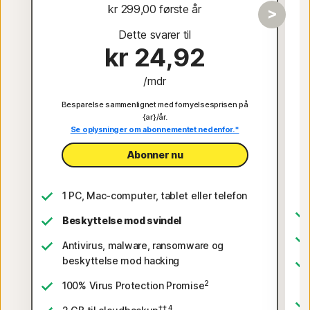
kr 299,00
 første år
Dette svarer til
kr 24,92
/mdr
Besparelse sammenlignet med fornyelsesprisen på
{ar}/år.
Se oplysninger om abonnementet nedenfor.*
Abonner nu
1 PC, Mac-computer, tablet eller telefon
Beskyttelse mod svindel
Antivirus, malware, ransomware og
beskyttelse mod hacking
2
100% Virus Protection Promise
‡‡,4