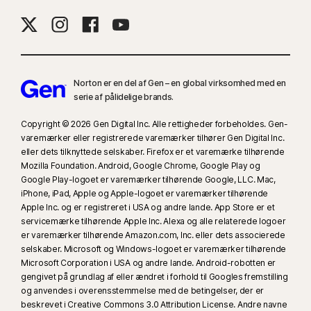
9
Baseret på en test af otte andre førende VPN-produkter udvalgt af Gen i
VPN Products Performance Benchmarks-rapporten udført af PassMark
Software på bestilling af Gen i november 2023.
Norton er en del af Gen – en global virksomhed med en
serie af pålidelige brands.
16
For at deaktivere de fleste systembeskeder i Windows skal
fuldskærmstilstand være i brug.
Copyright © 2026 Gen Digital Inc. Alle rettigheder forbeholdes. Gen-
varemærker eller registrerede varemærker tilhører Gen Digital Inc.
23
Automatisk beskyttelse mod deepfakes virker kun for videoer på
eller dets tilknyttede selskaber. Firefox er et varemærke tilhørende
Mozilla Foundation. Android, Google Chrome, Google Play og
engelsk på understøttede sociale medier/videoplatforme. Brug manuel
Google Play-logoet er varemærker tilhørende Google, LLC. Mac,
scanning på andre platforme. Kræver Windows 11 eller nyere og en
iPhone, iPad, Apple og Apple-logoet er varemærker tilhørende
understøttet browser. Automatisk registrering kræver desuden enten en
Apple Inc. og er registreret i USA og andre lande. App Store er et
AI-pc (minimum 8-kernet Qualcomm- eller Intel-CPU, 16 GB RAM) eller en
servicemærke tilhørende Apple Inc. Alexa og alle relaterede logoer
ikke-AI-pc (minimum 6-kernet CPU fra et vilkårligt mærke, 16 GB RAM). På
er varemærker tilhørende Amazon.com, Inc. eller dets associerede
selskaber. Microsoft og Windows-logoet er varemærker tilhørende
ikke-AI-pc'er med minimum en 4-kernet CPU, 8 GB RAM kan du kun
Microsoft Corporation i USA og andre lande. Android-robotten er
scanne manuelt. Se alle oplysninger på
Norton.com/deepfakesupport
.
gengivet på grundlag af eller ændret i forhold til Googles fremstilling
og anvendes i overensstemmelse med de betingelser, der er
33
Beskyttelse mod deepfakes i AI-assistenten Norton Genie er i
beskrevet i Creative Commons 3.0 Attribution License. Andre navne