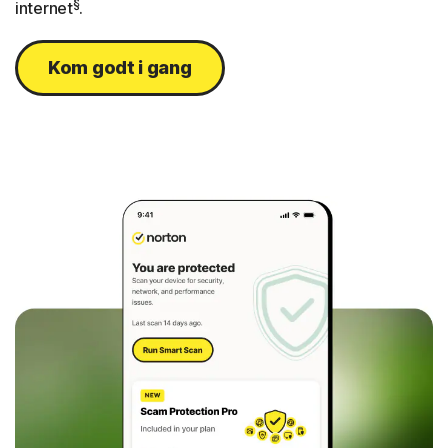
§
internet
.
Kom godt i gang