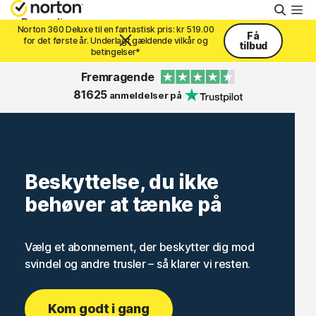
Søg
Personlig
Norton 360 Deluxe til en fantastisk pris: kr 519.00
Få
for det første år. Underlagt gældende vilkår og
tilbud
betingelser*
Small Business
Fremragende
81625
anmeldelser på
Support
Prøv gratis
Beskyttelse, du ikke
behøver at tænke på
Danmark
Vælg et abonnement, der beskytter dig mod
Log ind
svindel og andre trusler – så klarer vi resten.
Kom godt i gang