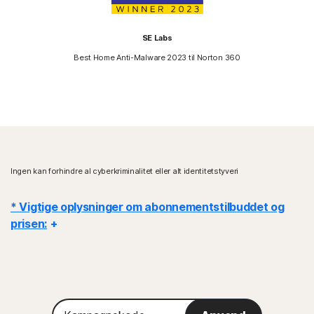
SE Labs
Best Home Anti-Malware 2023 til Norton 360
Ingen kan forhindre al cyberkriminalitet eller alt identitetstyveri
* Vigtige oplysninger om abonnementstilbuddet og
prisen:
Detaljer:
Abonnementet starter, når transaktionen er gennemført, og
er underlagt vores
Salgsbetingelser
og
Licens- og serviceaftalen
.
Når du tilmelder dig en prøveperiode, skal du angive en
Kampagnekode
betalingsmetode. Denne betalingsmetode vil blive brugt til fakturering,