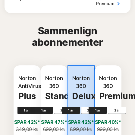
Premium
Sammenlign
abonnementer
Mest
populære
Norton
Norton
Norton
Norton
AntiVirus
360
360
360
Plus
Standard
Deluxe
Premiu
1 år
1 år
2 år
1 år
2 år
1 år
2 år
SPAR 42%*
SPAR 47%*
SPAR 42%*
SPAR 40%*
349,00 kr.
699,00 kr.
899,00 kr.
999,00 kr.