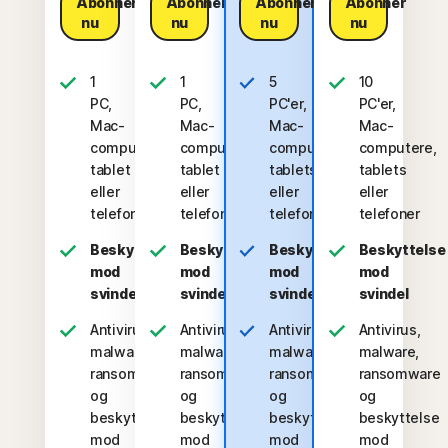
Abonner
Abonner
Abonner
Abonner
nu
nu
nu
nu
1
1
5
10
PC,
PC,
PC'er,
PC'er,
Mac-
Mac-
Mac-
Mac-
computer,
computer,
computere,
computere,
tablet
tablet
tablets
tablets
eller
eller
eller
eller
telefon
telefon
telefoner
telefoner
Beskyttelse
Beskyttelse
Beskyttelse
Beskyttelse
mod
mod
mod
mod
svindel
svindel
svindel
svindel
Antivirus,
Antivirus,
Antivirus,
Antivirus,
malware,
malware,
malware,
malware,
ransomware
ransomware
ransomware
ransomware
og
og
og
og
beskyttelse
beskyttelse
beskyttelse
beskyttelse
mod
mod
mod
mod