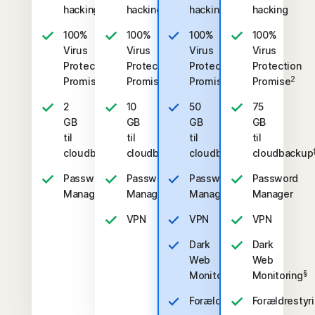
hacking
hacking
hacking
hacking
100%
100%
100%
100%
Virus
Virus
Virus
Virus
Protection
Protection
Protection
Protection
2
2
2
2
Promise
Promise
Promise
Promise
2
10
50
75
GB
GB
GB
GB
til
til
til
til
‡‡,4
‡‡,4
‡‡,4
cloudbackup
cloudbackup
cloudbackup
cloudbackup
Password
Password
Password
Password
Manager
Manager
Manager
Manager
VPN
VPN
VPN
Dark
Dark
Web
Web
§
§
Monitoring
Monitoring
‡
Forældrestyring
Forældrestyr