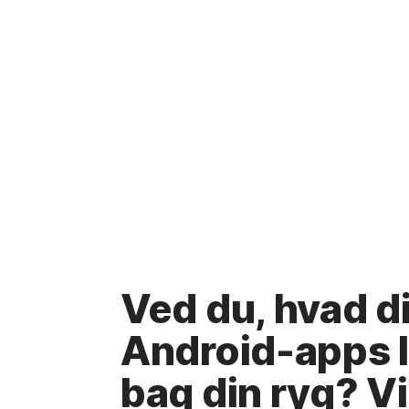
Ved du, hvad d
Android-apps 
bag din ryg? V