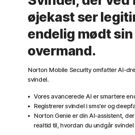
Svindel, der ved 
øjekast ser legit
endelig mødt sin
overmand.
Norton Mobile Security omfatter AI-dr
svindel.
Vores avancerede AI er smartere end
Registrerer svindel i sms'er og deep
Norton Genie er din AI-assistent, der 
realtid til, hvordan du undgår svindel