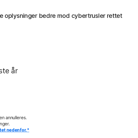
e oplysninger bedre mod cybertrusler rettet
ste år
en annulleres.
nger.
et nedenfor.*