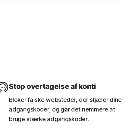
m dine enheder
yse med tidligere scannede wi-fi-netværk,
sikkerhedshuller og potentielt farlige apps.
Stop overtagelse af konti
Bloker falske websteder, der stjæler dine
adgangskoder, og gør det nemmere at
bruge stærke adgangskoder.