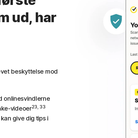
første
im ud, har
evet beskyttelse mod
 onlinesvindlerne
23, 33
fake-videoer
kan give dig tips i