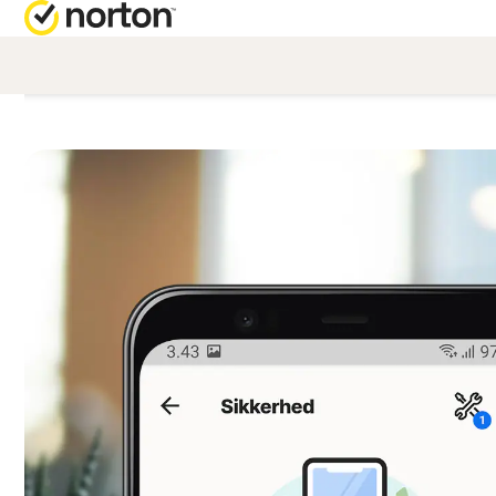
FÅ 
A
Kund
N
N
N
N