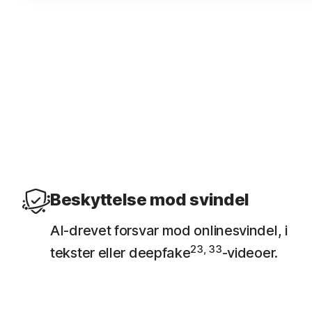
Download kun sikre apps
App Advisor scanner apps for trusler som malw
privatliv.
Beskyttelse mod svindel
AI-drevet forsvar mod onlinesvindel, i
23, 33
tekster eller deepfake
-videoer.