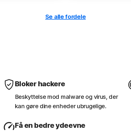
Se alle fordele
Få rapporter o
are og trusler mod dit
Se en 30-dages anal
websteder, enhedens 
Bloker hackere
Beskyttelse mod malware og virus, der
kan gøre dine enheder ubrugelige.
Få en bedre ydeevne