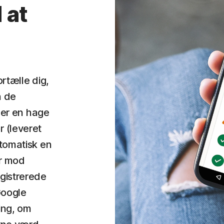
 at
ortælle dig,
n de
å er en hage
 (leveret
utomatisk en
er mod
gistrerede
Google
ing, om