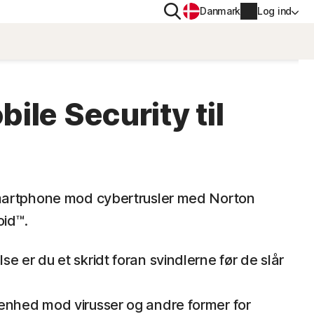
Søg
Danmark
Log ind
ALE
PRIVATLIV
Norton VPN
ile Security til
Norton AntiTrack
Kontooplysninger
l
Faktureringsoplysninger
il iOS™
martphone mod cybertrusler med Norton
Forny
oid™.
Ordrehistorik
e er du et skridt foran svindlerne før de slår
Indtast din produktnøgle
enhed mod virusser og andre former for