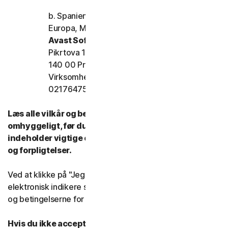
b. Spanien, Frankrig, Italien og resten af
Europa, Mellemøsten og Afrika
Avast Software s.r.o.
Pikrtova 1737/1a, Nusle,
140 00 Praha 4 Tjekkiet
Virksomhedens registreringsnummer:
02176475 og momsnummer: CZ02176475
Læs alle vilkår og betingelser for denne LSA
omhyggeligt, før du bruger vores tjenester. De
indeholder vigtige oplysninger om dine rettigheder
og forpligtelser.
Ved at klikke på "Jeg accepterer" eller på anden måde
elektronisk indikere samtykke, accepterer du vilkårene
og betingelserne for denne LSA.
Hvis du ikke accepterer vilkårene og betingelserne