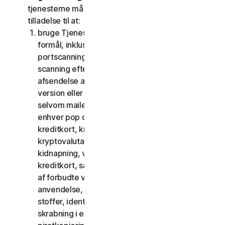
tjenesterne må du ikke, og du må ikke give andre
tilladelse til at:
bruge Tjenesterne til ulovlige eller bedrageriske
formål, inklusive men ikke begrænset til
portscanning, afsendelse af spam og phishing,
scanning efter åbne relæer eller åbne proxies,
afsendelse af uopfordret mail eller enhver
version eller type mail sendt i store mængder,
selvom mailen dirigeres via tredjepartsservere,
enhver pop op-aktivering, brug af stjålne
kreditkort, kreditkortsvindel, økonomisk svig,
kryptovalutabedrageri, cloaking, afpresning,
kidnapning, voldtægt, mord, salg af stjålne
kreditkort, salg af stjålne varer, tilbud eller salg
af forbudte varer til militær brug og dobbelt
anvendelse, tilbud eller salg af kontrollerede
stoffer, identitetstyveri, hacking, pharming,
skrabning i enhver form eller mængde, digital