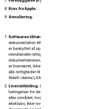
Forebyggelse af piratkopiering af software.
Krav fra Apple.
Annullering.
Softwaren tilhører os.
Softwaren og enhver
dokumentation tilhører os eller vores licensgivere og
er beskyttet af ophavsretlove. Dette inkluderer alle
immaterielle rettigheder i og til softwaren og
dokumentationen. Al software, som vi leverer til dig,
er licenseret, ikke solgt til dig, og vi forbeholder os
alle rettigheder til softwaren, der ikke udtrykkeligt er
tildelt i denne LSA.
Licenstildeling.
Så længe du overholder vilkår og
betingelser for denne LSA, giver vi dig i territoriet
eller området, hvor du fik softwaren, en ikke-
eksklusiv, ikke-overførbar tidsbegrænset licens til at