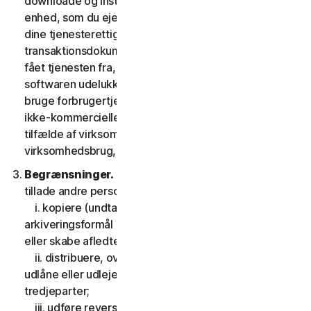
downloade og installere en kopi af softwaren på den
enhed, som du ejer eller kontrollerer som angivet i
dine tjenesterettigheder eller den relevante
transaktionsdokumentation fra den udbyder, du har
fået tjenesten fra, og til at køre en sådan kopi af
softwaren udelukkende med henblik på at tilgå og
bruge forbrugertjenesterne til din egen personlige
ikke-kommercielle brug i tjenestens løbetid, eller, i
tilfælde af virksomhedstjenester, til din interne
virksomhedsbrug, i tjenesteperioden.
Begrænsninger.
Du må ikke, og du må heller ikke
tillade andre personer at:
i. kopiere (undtagen til backup- eller
arkiveringsformål som tilladt nedenfor), modificere
eller skabe afledte værker baseret på softwaren;
ii. distribuere, overdrage, viderelicensere, lease,
udlåne eller udleje din ret til at bruge softwaren til
tredjeparter;
iii. udføre reverse engineering, dekompilering eller