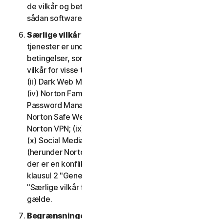
de vilkår og betingelser, der gælder for brugen af
sådan software.
Særlige vilkår for visse tjenester.
Følgende
tjenester er underlagt yderligere vilkår og
betingelser, som er fastsat i klausul 4 – "Særlige
vilkår for visse tjenester" i LSA'en: (i) Cloudbackup;
(ii) Dark Web Monitoring; (iii) Nortons kreditportal;
(iv) Norton Family og Forældrestyring; (v) Norton
Password Manager; (vi) Norton Safe Search og
Norton Safe Web; (vii) Norton Small Business; (viii)
Norton VPN; (ix) Supporttjenester til gendannelse;
(x) Social Media Monitoring og (xi) Teknisk support
(herunder Norton Virus Protection Promise). Hvis
der er en konflikt eller uoverensstemmelse mellem
klausul 2 "Generelle tjenestevilkår", og klausul 4
"Særlige vilkår for visse tjenester", vil klausul 4
gælde.
Begrænsninger.
Med hensyn til brug af