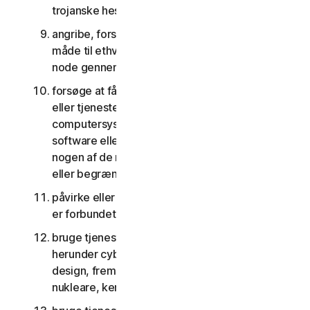
trojanske heste, orme og tidsindstillede bomber
angribe, forstyrre, nægte tjenester på nogen
måde til ethvert andet netværk, computer eller
node gennem tjenesterne
forsøge at få uautoriseret adgang til software
eller tjenester eller andre brugeres konti eller
computersystemer eller netværk forbundet til
software eller tjenester eller forsøge at omgå
nogen af de måder, hvorpå vi beskytter imod
eller begrænser adgang til tjenesterne
påvirke eller forstyrre servere eller netværk, der
er forbundet til nogen tjenester
bruge tjenesterne til noget militært formål,
herunder cyberkrigsførelse, våbenudvikling,
design, fremstilling eller produktion af missiler,
nukleare, kemiske eller biologiske våben