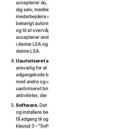
accepterer du, at de oplysninger, du giver os om
dig selv, medlemmer af din husstand eller dine
medarbejdere er rigtige og nøjagtige, og at du er
behørigt autoriseret til at give os disse oplysninger
og til at overvåge deres konto på deres vegne. Du
accepterer endvidere at oplyse dem betingelserne
i denne LSA og garantere deres overholdelse af
denne LSA.
Uautoriseret adgang til din konto
. Du er alene
ansvarlig for at sikre, at dit brugernavn og din
adgangskode beskyttes. Del ikke disse oplysninger
med andre og underret os med det samme om
uautoriseret brug. Du er ansvarlig for alle
aktiviteter, der finder sted på din konto.
Software.
Det kan være nødvendigt at downloade
og installere bestemt software på en enhed for at
få adgang til og for at bruge visse tjenester. Se
klausul 3 – "Softwarelicensvilkår" i denne LSA for