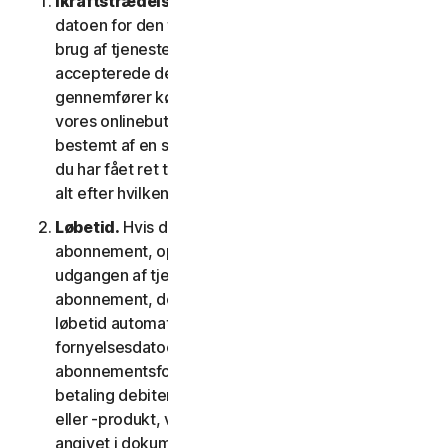
Ikraftstrædelsesdato.
Den begynder på (a)
datoen for den første installation af softwaren eller
brug af tjenesten; eller (b) datoen, hvor du
accepterede denne LSA; eller (c) den dato, hvor du
gennemfører købet, hvis du har købt tjenesten i
vores onlinebutik; eller (d) den dato, der er
bestemt af en sådan udbyder som gældende, hvis
du har fået ret til at bruge tjenesten fra en udbyder,
alt efter hvilken dato der kommer først.
Løbetid.
Hvis du har et tidsbegrænset
abonnement, opsiges din tjeneste automatisk ved
udgangen af tjenestens løbetid. Hvis du har et
abonnement, der fornys automatisk, vil tjenestens
løbetid automatisk blive fornyet på
fornyelsesdatoen, medmindre du annullerer
abonnementsfornyelsen inden den dag, hvor din
betaling debiteres. Hvis du har en engangstjeneste
eller -produkt, vil tjenestens løbetid vare som
angivet i dokumentationen eller den gældende