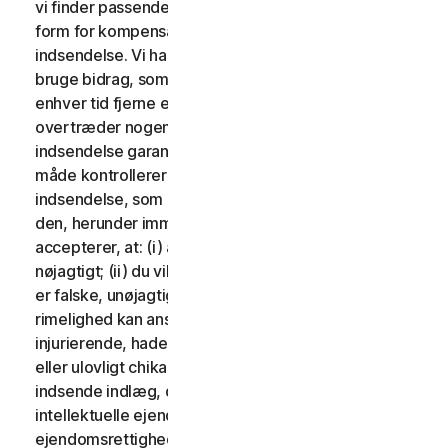
vi finder passende. Der vil ikke blive udbetalt nogen
form for kompensation i forbindelse med brug af din
indsendelse. Vi har ingen forpligtelse til at sende og
bruge bidrag, som du måtte indsende, og vi kan frit til
enhver tid fjerne ethvert bidrag, særligt hvis det
overtræder nogen af disse vilkår. Ved at levere en
indsendelse garanterer du, at du ejer eller på anden
måde kontrollerer alle rettighederne til din
indsendelse, som er nødvendige for, at du kan sende
den, herunder immaterielle rettigheder. Du
accepterer, at: (i) alt indhold i dine indlæg skal være
nøjagtigt; (ii) du vil ikke indsende indlæg, som du ved
er falske, unøjagtige eller vildledende og/eller med
rimelighed kan anses for at være ærekrænkende,
injurierende, hadefulde, stødende, ulovligt truende
eller ulovligt chikanerende for nogen; (iii) du vil ikke
indsende indlæg, der krænker en tredjeparts
intellektuelle ejendomsrettigheder eller andre
ejendomsrettigheder eller rettigheder til offentlighed