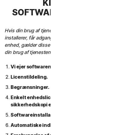
KLAUSUL 3 –
SOFTWARELICENSVILKÅR
Hvis din brug af tjenesten kræver, at du downloader,
installerer, får adgang til eller bruger software på en
enhed, gælder disse softwarelicensbetingelser også for
din brug af tjenesten.
Vi ejer softwaren.
Licenstildeling.
Begrænsninger.
Enkelt enhedslicens; Kun en arkiv- eller
sikkerhedskopi er tilladt.
Softwareinstallation.
Automatiske indholdsopdateringer.