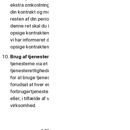
ekstra omkostninger; eller (ii) giver dig ret til at opsige
din kontrakt og modtage en pro rata refusion for
resten af din periode med tjenesten. For at udøve
denne ret skal du informere os om dit ønske om at
opsige kontrakten inden for fjorten (14) dage efter, at
vi har informeret dig om ændringen og din ret til at
opsige kontrakten.
Brug af tjenester over et netværk.
Du kan bruge
tjenesterne via et netværk, forudsat at dine
tjenesterettigheder giver dig adgang til eller mulighed
for at bruge tjenesterne på mere end én enhed, og
forudsat at hver enhed, der tilgår eller bruger
forbrugertjenesterne, tilhører en enkelt husstand
eller, i tilfælde af virksomhedstjenester, en enkelt
virksomhed.