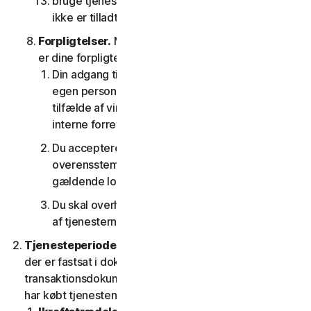
bruge tjenesterne på nogen som helst måde, der
ikke er tilladt i henhold til denne LSA.
Forpligtelser.
Med hensyn til brugen af tjenesten
er dine forpligtelser som følger:
Din adgang til forbrugertjenesterne er kun til din
egen personlige brug eller husstandsbrug, eller i
tilfælde af virksomhedstjenester kun til din
interne forretningsbrug;
Du accepterer at bruge tjenesterne i
overensstemmelse med denne LSA og alle
gældende love og regler
Du skal overholde alle tekniske begrænsninger
af tjenesterne og/eller softwaren.
Tjenesteperiode.
Tjenestens løbetid er den periode,
der er fastsat i dokumentationen eller i den gældende
transaktionsdokumentation fra den udbyder, som du
har købt tjenesten hos.