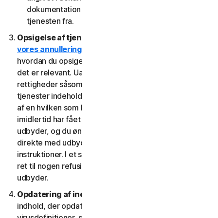
dokumentation fra den udbyder, som du har fået
tjenesten fra.
Opsigelse af tjenester.
Læs
vores annullerings- og refusionspolitik
for at se,
hvordan du opsiger tjenesten og får en refusion, hvis
det er relevant. Uafhængigt af lovbestemte
rettigheder såsom afmeldingsrettigheder kan visse
tjenester indeholde en tilbagebetalingsgaranti, hvis du
af en hvilken som helst grund ikke er tilfreds. Hvis du
imidlertid har fået ret til at bruge tjenesten gennem en
udbyder, og du ønsker at annullere, skal du gøre det
direkte med udbyderen ved at følge denne udbyders
instruktioner. I et sådant tilfælde har du muligvis ikke
ret til nogen refusion af os af gebyrer, du betaler til en
udbyder.
Opdatering af indhold.
Visse tjenester bruger
indhold, der opdateres med jævne mellemrum, såsom
virusdefinitioner, spywaredefinitioner, antispamregler,