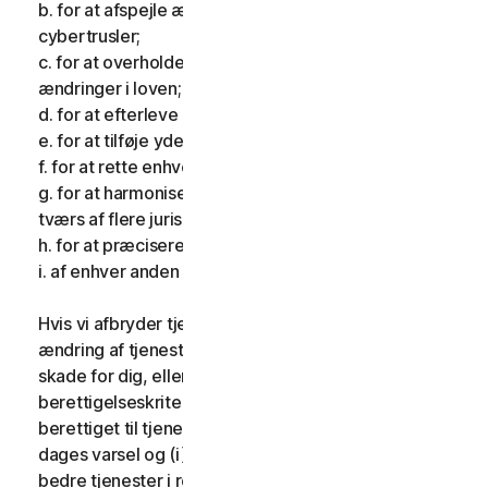
b. for at afspejle ændringer i karakteren af
cybertrusler;
c. for at overholde gældende lovgivning og afspejle
ændringer i loven;
d. for at efterleve krav pålagt af et tilsynsorgan;
e. for at tilføje yderligere funktionalitet;
f. for at rette enhver fejl;
g. for at harmonisere tjenesterne eller vilkårene på
tværs af flere jurisdiktioner;
h. for at præcisere vilkårene; og
i. af enhver anden gyldig grund.
Hvis vi afbryder tjenesterne, foretager en væsentlig
ændring af tjenesterne, som kan være til væsentlig
skade for dig, eller indfører eller ændrer
berettigelseskriterier, så du ikke længere er
berettiget til tjenesterne, giver vi dig fjorten (14)
dages varsel og (i) giver dig sammenlignelige eller
bedre tjenester i resten af din tjenesteperiode uden