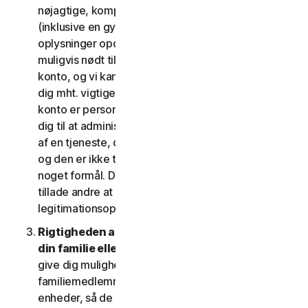
nøjagtige, komplette og aktuelle kontooplysninger
(inklusive en gyldig mailadresse) og holder disse
oplysninger opdaterede. Hvis du ikke gør det, er vi
muligvis nødt til at suspendere eller afslutte din
konto, og vi kan muligvis ikke komme i kontakt med
dig mht. vigtige beskeder om dine tjenester. Din
konto er personlig og må udelukkende bruges af
dig til at administrere dine (eller, hvis det er tilladt
af en tjeneste, din husstands eller SV's) tjenester,
og den er ikke til brug af andre tredjeparter til
noget formål. Du må ikke sælge, overdrage eller
tillade andre at bruge din kontos
legitimationsoplysninger.
Rigtigheden af dine oplysninger (herunder om
din familie eller SV)
. Nogle tjenester kan muligvis
give dig mulighed for at registrere dine
familiemedlemmer, dine medarbejdere eller deres
enheder, så de kan bruge tjenesterne. I så fald