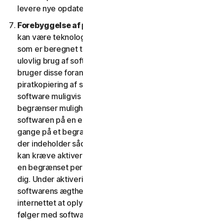
levere nye opdateringer og versioner til din enhed.
Forebyggelse af piratkopiering af software.
Der
kan være teknologiske forholdsregler i softwaren,
som er beregnet til at forhindre uautoriseret eller
ulovlig brug af softwaren. Du accepterer, at vi muligvis
bruger disse foranstaltninger til at beskytte os mod
piratkopiering af software (f.eks. indeholder denne
software muligvis håndhævelsesteknologi, som
begrænser muligheden for at afinstallere og fjerne
softwaren på en enhed mere end et begrænset antal
gange på et begrænset antal enheder). Softwaren,
der indeholder sådanne teknologiske foranstaltninger,
kan kræve aktivering. I så fald virker softwaren kun i
en begrænset periode, indtil den bliver aktiveret af
dig. Under aktiveringen vil du måske – for at bekræfte
softwarens ægthed – blive anmodet om via
internettet at oplyse din unikke aktiveringsnøgle, som
følger med softwaren og enhedskonfigurationen i