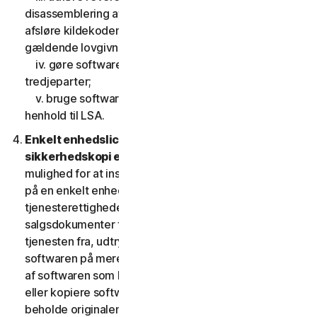
disassemblering af softwaren, eller gøre forsøg på at
afsløre kildekoden, undtagen, og kun i det omfang
gældende lovgivning udtrykkeligt tillader det;
iv. gøre softwarens funktionalitet tilgængelig for
tredjeparter;
v. bruge softwaren på en måde, der ikke er tilladt i
henhold til LSA.
Enkelt enhedslicens; Kun en arkiv- eller
sikkerhedskopi er tilladt.
Denne LSA giver dig kun
mulighed for at installere en kopi af softwaren til brug
på en enkelt enhed, medmindre dine
tjenesterettigheder eller de gældende
salgsdokumenter fra den udbyder, som du fik
tjenesten fra, udtrykkeligt tillader dig at bruge
softwaren på mere end en enhed. Du må tage én kopi
af softwaren som backup eller til arkiveringsformål
eller kopiere softwaren til harddisken på din enhed og
beholde originalen, dog kun med henblik på backup