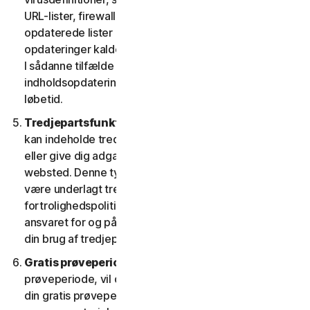
URL-lister, firewallregler, data om sikkerhedshuller og
opdaterede lister over godkendte websteder. Disse
opdateringer kaldes under ét "indholdsopdateringer".
I sådanne tilfælde har du adgang til gældende
indholdsopdateringer til tjenesterne i tjenestens
løbetid.
Tredjepartsfunktioner eller -indhold.
Tjenesterne
kan indeholde tredjepartsfunktioner og -funktionalitet
eller give dig adgang til indhold på en tredjeparts
websted. Denne type funktioner eller indhold kan
være underlagt tredjeparters tjenestevilkår og
fortrolighedspolitikker. Du anerkender alene at have
ansvaret for og påtager dig enhver risiko, der følger af
din brug af tredjepartsressourcer.
Gratis prøveperioder.
Hvis vi tilbyder en gratis
prøveperiode, vil de specifikke vilkår, der gælder for
din gratis prøveperiode, blive angivet ved tilmelding, i