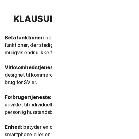
KLAUSUL 1 – DEFINITIONER
Betafunktioner:
betyder nye og/eller opdaterede
funktioner, der stadig er i testtilstand. Disse funktioner er
muligvis endnu ikke fuldt funktionsdygtige eller færdige.
Virksomhedstjeneste:
betyder enhver tjeneste, der er
designet til kommercielle formål og beregnet til intern
brug for SV'er.
Forbrugertjeneste:
betyder enhver tjeneste, der er
udviklet til individuelle forbrugerformål og beregnet til
personlig husstandsbrug.
Enhed:
betyder en computer, en bærbar computer, en
smartphone eller en tablet.