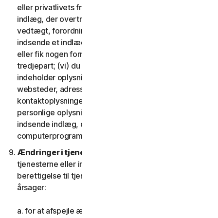
eller privatlivets fred; (iv) du vil ikke indsende et
indlæg, der overtræder nogen gældende lov,
vedtægt, forordning eller forskrift; (v) du vil ikke
indsende et indlæg, som du blev kompenseret for
eller fik nogen form for vederlag for af nogen
tredjepart; (vi) du vil ikke indsende indlæg, der
indeholder oplysninger, der refererer til andre
websteder, adresser, mailadresser,
kontaktoplysninger, telefonnumre eller andre
personlige oplysninger for nogen; og (vii) du vil ikke
indsende indlæg, der indeholder potentielt skadelige
computerprogrammer eller filer.
Ændringer i tjenesterne.
Vi kan ændre eller afbryde
tjenesterne eller indføre eller variere kriterierne for
berettigelse til tjenesterne af en eller flere følgende
årsager:
a. for at afspejle ændringer i teknologien;