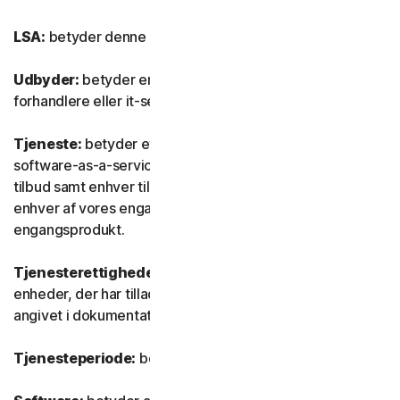
LSA:
betyder denne Licens- og serviceaftale.
Udbyder:
betyder enhver af vores autoriserede
forhandlere eller it-serviceudbydere.
Tjeneste:
betyder ethvert af vores tjeneste- eller
software-as-a-service (SaaS) abonnementsbaserede
tilbud samt enhver tilknyttet funktion eller tjeneste samt
enhver af vores engangstjenester eller ethvert
engangsprodukt.
Tjenesterettigheder:
betyder det antal og den type
enheder, der har tilladelse til at bruge softwaren, som
angivet i dokumentationen.
Tjenesteperiode:
betyder tjenestens varighed.