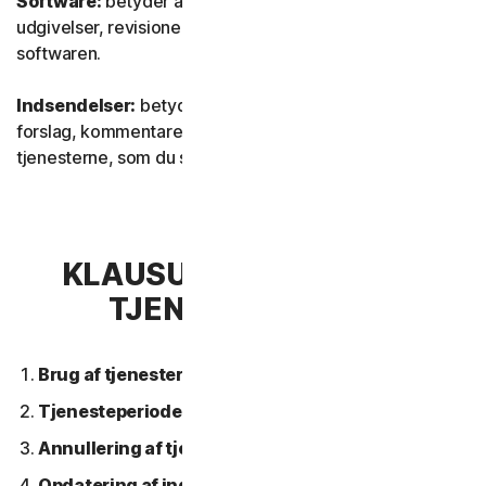
Software:
betyder al vores software, inklusive
udgivelser, revisioner, opdateringer eller forbedringer af
softwaren.
Indsendelser:
betyder al feedback, alle anmeldelser,
forslag, kommentarer eller ideer vedrørende
tjenesterne, som du sender til os.
KLAUSUL 2 – GENERELLE
TJENESTEVILKÅR
Brug af tjenesterne.
Tjenesteperiode.
Annullering af tjeneste.
Opdatering af indhold.