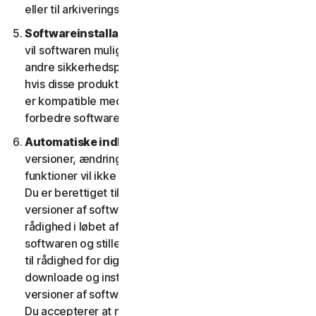
eller til arkiveringsformål.
Softwareinstallation.
Under installationsprocessen
vil softwaren muligvis afinstallere eller deaktivere
andre sikkerhedsprodukter/-tjenester eller dele heraf,
hvis disse produkter/tjenester eller dele af dem ikke
er kompatible med softwaren eller med henblik på at
forbedre softwarens overordnede funktionalitet.
Automatiske indholdsopdateringer.
Nogle
versioner, ændringer, opdateringer, forbedringer eller
funktioner vil ikke være til rådighed på alle platforme.
Du er berettiget til at modtage nye funktioner og
versioner af softwaren, som vi fra tid til anden stiller til
rådighed i løbet af tjenestens løbetid. For at optimere
softwaren og stille den seneste version af softwaren
til rådighed for dig accepterer du, at softwaren kan
downloade og installere nye opdateringer og
versioner af softwaren, når de stilles til rådighed af os.
Du accepterer at modtage og giver os tilladelse til at