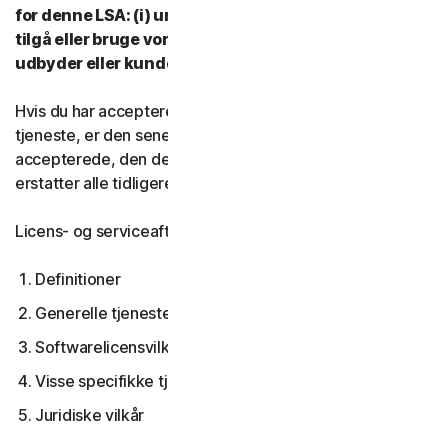
for denne LSA: (i) undlad at downloade, installere,
tilgå eller bruge vores tjenester, og (ii) kontakt din
udbyder eller kundeservice og support.
Hvis du har accepteret flere versioner af denne LSA til en
tjeneste, er den seneste version af LSA, du
accepterede, den der gælder for dig og os og den
erstatter alle tidligere versioner.
Licens- og serviceaftalen dækker:
Definitioner
Generelle tjenestevilkår
Softwarelicensvilkår
Visse specifikke tjenestevilkår
Juridiske vilkår