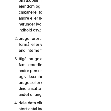
piratkopiering, overtrædelser af intellektuel
ejendom og andre lignende aktiviteter; eller til at
chikanere, forfølge, true, skade eller overvåge
andre eller udnytte børn på nogen måde,
herunder lyd, video, fotografering, digitalt
indhold osv.;
bruge forbrugertjenesterne til kommercielle
formål eller virksomhedstjenesterne til andet
end interne forretningsformål;
tilgå, bruge eller dele forbrugertjenesterne med
familiemedlemmer, ikke-familiemedlemmer eller
andre personer, der ikke bor sammen med dig,
og virksomhedstjenesterne må ikke tilgås,
bruges eller deles med personer, der ikke er
dine ansatte eller en del af din SV, medmindre
andet er angivet i LSA'en eller dokumentationen;
dele data eller andet indhold med et urimeligt
stort antal individer, herunder uden begrænsning