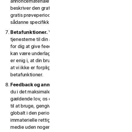
annoncematerialet og/eller dokumentationen, der
beskriver den gratis prøveperiode. Din brug af den
gratis prøveperiode afhænger af, at du efterlever
sådanne specifikke betingelser.
Betafunktioner.
Vi kan inkludere betafunktioner i
tjenesterne til din anvendelse, hvilket gør det muligt
for dig at give feedback. Din brug af betafunktioner
kan være underlagt betaling af gebyrer. Du forstår og
er enig i, at din brug af betafunktionerne er frivillig, og
at vi ikke er forpligtet til at give dig nogen
betafunktioner.
Feedback og anmeldelser.
For ethvert indlæg, giver
du i det maksimale omfang, der er tilladt i henhold til
gældende lov, os og vores datterselskaber tilladelse
til at bruge, gengive, kopiere og oversætte dit indlæg
globalt i den periode, indlæggene er beskyttet af
immaterielle rettigheder, i enhver form og på ethvert
medie uden nogen begrænsning på nogen måde, som