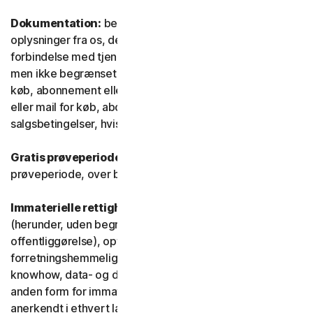
Dokumentation:
betyder alle dokumenter og
oplysninger fra os, der ledsager eller stilles til rådighed i
forbindelse med tjenesten og/eller softwaren (herunder,
men ikke begrænset til, emballage eller oplysninger om
køb, abonnement eller fornyelse, såsom en kvittering
eller mail for køb, abonnement eller fornyelse, og
salgsbetingelser, hvis du handler direkte med os).
Gratis prøveperiode:
Tjeneste, der tilbydes i en gratis
prøveperiode, over begrænset eller ubegrænset tid.
Immaterielle rettigheder:
betyder patentrettigheder
(herunder, uden begrænsning, patentansøgninger og
offentliggørelse), opfindelser, ophavsrettigheder,
forretningshemmeligheder, ideelle rettigheder,
knowhow, data- og databaserettigheder samt enhver
anden form for immaterielle ejendomsrettigheder, der er
anerkendt i ethvert land eller enhver jurisdiktion i verden.