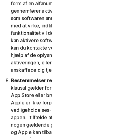
form af en alfanumerisk kode. Hvis du ikke
gennemfører aktiveringen inden for den periode, eller
som softwaren anmoder om, vil softwaren holde op
med at virke, indtil aktiveringen er fuldført; softwarens
funktionalitet vil derefter blive retableret. Hvis du ikke
kan aktivere softwaren under aktiveringsprocessen,
kan du kontakte vores kundeservice og support ved
hjælp af de oplysninger, du modtog under
aktiveringen, eller som du fik af din udbyder, hvis du
anskaffede dig tjenesten fra denne.
Bestemmelser relateret til Apple App Store.
Denne
klausul gælder for enhver software, du får fra Apple
App Store eller bruger som en app på en iOS-enhed.
Apple er ikke forpligtet til at levere nogen
vedligeholdelses- og supporttjenester med hensyn til
appen. I tilfælde af, at softwaren ikke overholder
nogen gældende garanti, kan du give Apple besked,
og Apple kan tilbagebetale appkøbsprisen til dig (hvis