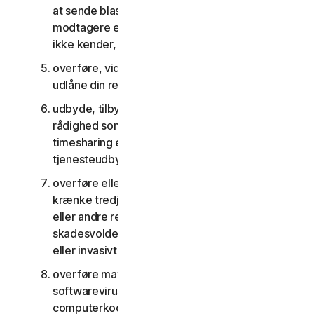
at sende blast-kommunikation til et stort antal
modtagere eller dele indhold med personer, du
ikke kender, eller som ikke kender dig
overføre, viderelicensere, leje, lease og/eller
udlåne din ret til at bruge tjenesterne
udbyde, tilbyde eller stille tjenesterne til
rådighed som del af en aftale om anlægsstyring,
timesharing eller som en del af en aftale med en
tjenesteudbyder eller et servicebureau
overføre eller opbevare materiale, der kan
krænke tredjemands immaterielle rettigheder
eller andre rettigheder, eller som er ulovligt,
skadesvoldene, ærekrænkende, injurierende
eller invasivt for andres privatliv
overføre materiale, der indeholder
softwarevirus eller anden skadelig
computerkode eller skadelige filer, for eksempel