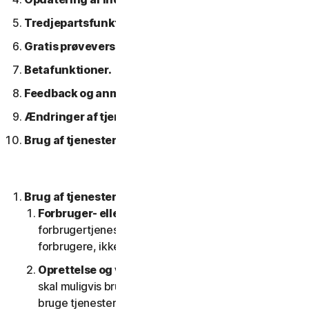
Tredjepartsfunktioner eller -indhold.
Gratis prøveversioner.
Betafunktioner.
Feedback og anmeldelser.
Ændringer af tjenesterne.
Brug af tjenester over et netværk.
Brug af tjenesterne.
Forbruger- eller erhvervstjenester
. Vores
forbrugertjenester er kun designet og egnet til
forbrugere, ikke til SV'er.
Oprettelse og vedligeholdelse af en konto.
Du
skal muligvis bruge en konto for at få adgang til og
bruge tjenesterne. Det er vigtigt, at du giver os